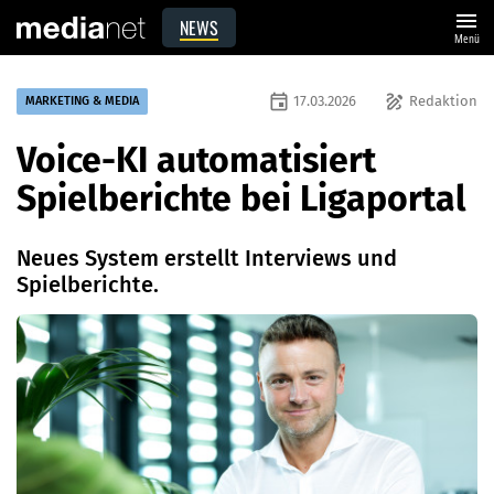
menu
NEWS
Menü
event
draw
17.03.2026
Redaktion
MARKETING & MEDIA
Voice-KI automatisiert
Spielberichte bei Ligaportal
Neues System erstellt Interviews und
Spielberichte.