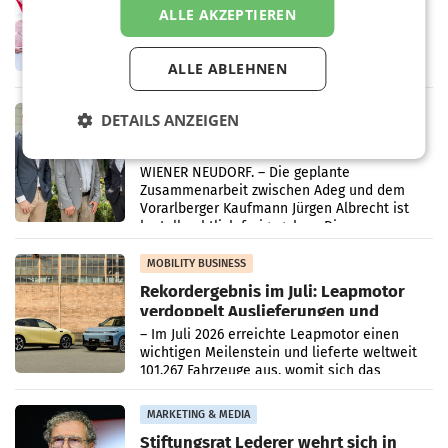
Ober- und Niederösterreich
ALLE AKZEPTIEREN
WIENER NEUDORF. – Im Rahmen einer
laufenden Modernisierungsoffensive
erneuert Penny zwei Filialen in Nieder- und
ALLE ABLEHNEN
Oberösterreich. Die beiden Standorte liegen
in Haag sowie im rund
RETAIL
DETAILS ANZEIGEN
Alles bereit für den Wechsel: Jürgen
Albrecht setzt ab 1.1.2027 auf Adeg
WIENER NEUDORF. – Die geplante
Zusammenarbeit zwischen Adeg und dem
Vorarlberger Kaufmann Jürgen Albrecht ist
kartellrechtlich freigegeben: Die
Bundeswettbewerbsbehörde und der
Bundeskartellanwalt
MOBILITY BUSINESS
Rekordergebnis im Juli: Leapmotor
verdoppelt Auslieferungen und
überschreitet die 100.000er-Marke
– Im Juli 2026 erreichte Leapmotor einen
wichtigen Meilenstein und lieferte weltweit
101.267 Fahrzeuge aus, womit sich das
Ergebnis gegenüber Juli 2025 mehr als
verdoppelte (+102
MARKETING & MEDIA
Stiftungsrat Lederer wehrt sich in