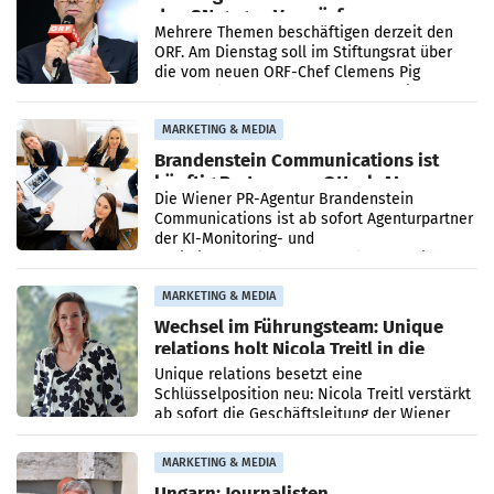
den SN gegen Vorwürfe
Mehrere Themen beschäftigen derzeit den
ORF. Am Dienstag soll im Stiftungsrat über
die vom neuen ORF-Chef Clemens Pig
vorgeschlagenen Besetzungen für die
Direktionen abgestimmt werden.
MARKETING & MEDIA
Brandenstein Communications ist
künftig Partner von OtterlyAI
Die Wiener PR-Agentur Brandenstein
Communications ist ab sofort Agenturpartner
der KI-Monitoring- und
Optimierungsplattform OtterlyAI. Damit baut
die Agentur ihr Leistungsportfolio
MARKETING & MEDIA
Wechsel im Führungsteam: Unique
relations holt Nicola Treitl in die
Geschäftsleitung
Unique relations besetzt eine
Schlüsselposition neu: Nicola Treitl verstärkt
ab sofort die Geschäftsleitung der Wiener
PR-Agentur an der Seite von Josef Kalina und
Anna Kalina-Mahr.
MARKETING & MEDIA
Ungarn: Journalisten