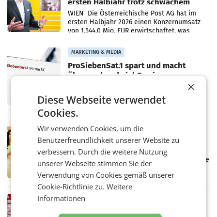
ersten Halbjahr trotz schwachem
Briefgeschäft
WIEN Die Österreichische Post AG hat im
ersten Halbjahr 2026 einen Konzernumsatz
von 1.544,0 Mio. EUR erwirtschaftet, was
einem Plus von 3,8 Prozent gegenüber dem
Vergleichszeitraum
MARKETING & MEDIA
ProSiebenSat.1 spart und macht
überraschend viel Gewinn
UNTERFÖHRING/MAILAND/AMSTERDAM. Der
×
Fernsehkonzern ProSiebenSat.1 hat im
Diese Webseite verwendet
Frühjahr dank Kostensenkungen operativ
wieder Gewinn gemacht und die
Cookies.
Markterwartung deutlich übertroffen.
RETAIL
Wir verwenden Cookies, um die
Eine Bühne für Zirkularität: ARA und
Benutzerfreundlichkeit unserer Website zu
Müller informieren am POS über
verbessern. Durch die weitere Nutzung
Kreislauffähigkeit
Über den gesamten August hinweg rücken die
unserer Webseite stimmen Sie der
Altstoff Recycling Austria AG (ARA) und der
Verwendung von Cookies gemäß unserer
Handelskonzern Müller die Initiative
„Kreislauf-Helden“ in allen österreichischen
Cookie-Richtlinie zu.
Weitere
Müller-Filialen
Informationen
RETAIL
Penny modernisiert zwei Filialen in