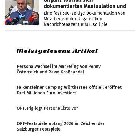
dokumentierten Manipulation und
Zensur
Eine fast 500-seitige Dokumentation von
Mitarbeitern der Ungarischen
Nachrichtenagentur MTI soll die
systematische Nachrichten-Manipulation und
Zensur bei der Agentur während der Zeit
Meistgelesene Artikel
Personalwechsel im Marketing von Penny
Österreich und Rewe Großhandel
Falkensteiner Camping Wörthersee offiziell eröffnet:
Drei Millionen Euro investiert
ORF: Pig legt Personalliste vor
ORF-Festspielempfang 2026 im Zeichen der
Salzburger Festspiele