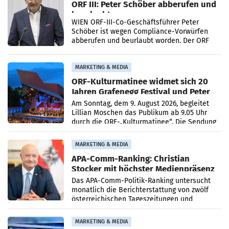
ORF III: Peter Schöber abberufen und
beurlaubt
WIEN ORF-III-Co-Geschäftsführer Peter
Schöber ist wegen Compliance-Vorwürfen
abberufen und beurlaubt worden. Der ORF
bestätigte gegenüber der APA entsprechende
Medienberichte.
MARKETING & MEDIA
ORF-Kulturmatinee widmet sich 20
Jahren Grafenegg Festival und Peter
Simonischek
Am Sonntag, dem 9. August 2026, begleitet
Lillian Moschen das Publikum ab 9.05 Uhr
durch die ORF-„Kulturmatinee“. Die Sendung
startet mit der Dokumentation „20 Jahre
Grafenegg
MARKETING & MEDIA
APA-Comm-Ranking: Christian
Stocker mit höchster Medienpräsenz
im Juli
Das APA-Comm-Politik-Ranking untersucht
monatlich die Berichterstattung von zwölf
österreichischen Tageszeitungen und
analysiert, welche Politikerinnen und
Politiker Österreichs die
MARKETING & MEDIA