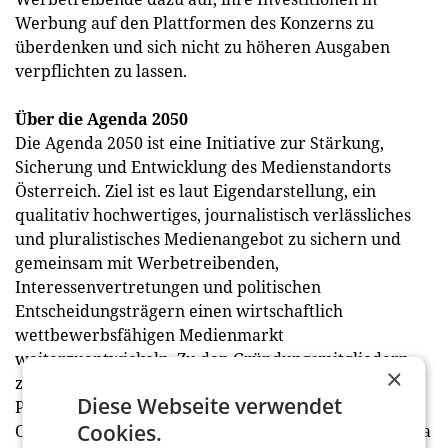
Werbung auf den Plattformen des Konzerns zu
überdenken und sich nicht zu höheren Ausgaben
verpflichten zu lassen.
Über die Agenda 2050
Die Agenda 2050 ist eine Initiative zur Stärkung,
Sicherung und Entwicklung des Medienstandorts
Österreich. Ziel ist es laut Eigendarstellung, ein
qualitativ hochwertiges, journalistisch verlässliches
und pluralistisches Medienangebot zu sichern und
gemeinsam mit Werbetreibenden,
Interessenvertretungen und politischen
Entscheidungsträgern einen wirtschaftlich
wettbewerbsfähigen Medienmarkt
weiterzuentwickeln. Zu den Gründungsmitgliedern
×
zählen AboutMedia, Azerion, COPE Content
Diese Webseite verwendet
Performance Group, Der Standard, Kronen Zeitung,
Cookies.
ORF-Enterprise, ProSiebenSat.1 PULS 4, Purpur Media