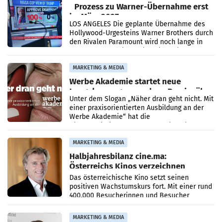
Prozess zu Warner-Übernahme erst
im März 2027
LOS ANGELES Die geplante Übernahme des
Hollywood-Urgesteins Warner Brothers durch
den Rivalen Paramount wird noch lange in
der Schwebe bleiben. Eine Richterin setzte
den Prozess zu
MARKETING & MEDIA
Werbe Akademie startet neue
Imagekampagne rund um Praxisnähe
Unter dem Slogan „Näher dran geht nicht. Mit
einer praxisorientierten Ausbildung an der
Werbe Akademie“ hat die
Bildungseinrichtung des WIFI Wien eine neue
Imagekampagne gestartet.
MARKETING & MEDIA
Halbjahresbilanz cine.ma:
Österreichs Kinos verzeichnen
400.000 Besucher mehr
Das österreichische Kino setzt seinen
positiven Wachstumskurs fort. Mit einer rund
400.000 Besucherinnen und Besucher
höheren Nettoreichweite im ersten Halbjahr
2026 gegenüber dem
MARKETING & MEDIA