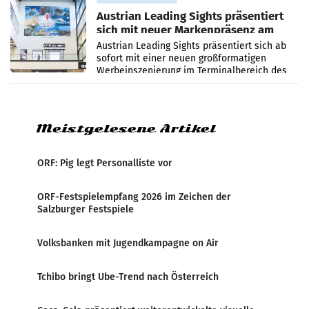
Austrian Leading Sights präsentiert
sich mit neuer Markenpräsenz am
Flughafen Wien
Austrian Leading Sights präsentiert sich ab
sofort mit einer neuen großformatigen
Werbeinszenierung im Terminalbereich des
Flughafen Wien. Die Präsenz befindet sich im
Verbindungsbereich
Meistgelesene Artikel
ORF: Pig legt Personalliste vor
ORF-Festspielempfang 2026 im Zeichen der
Salzburger Festspiele
Volksbanken mit Jugendkampagne on Air
Tchibo bringt Ube-Trend nach Österreich