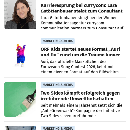
Karrieresprung bei currycom: Lara
Gstöttenbauer steigt zum Consultant
auf
Lara Gstöttenbauer steigt bei der Wiener
Kommunikationsagentur currycom
communication partners zum Consultant auf.
Die 27-jährige Beraterin betreut Kundinnen
und Kunden in den Bereichen
MARKETING & MEDIA
ORF Kids startet neues Format „Auri
und Du“ rund um die Träume junger
Menschen
Auri, das offizielle Maskottchen des
Eurovision Song Contest 2026, kehrt mit
einem eigenen Format auf den Bildschirm
zurück. In der neuen Sendung „Auri und Du“
bei ORF Kids steht
MARKETING & MEDIA
Two Sides kämpft erfolgreich gegen
irreführende Umweltbotschaften
beim Papiereinsatz
Seit mehr als einem Jahrzehnt setzt sich die
„Anti-Greenwash“-Kampagne der Initiative
Two Sides gegen irreführende
Umweltaussagen bei Papierkommunikation
und papierbasierten Verpackungen
MARKETING & MEDIA