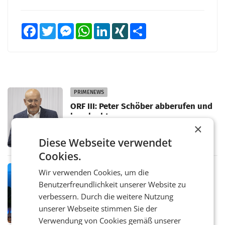
Facebook
Twitter
Messenger
WhatsApp
LinkedIn
XING
Teilen
PRIMENEWS
ORF III: Peter Schöber abberufen und
beurlaubt
WIEN ORF-III-Co-Geschäftsführer Peter
×
Schöber ist wegen Compliance-Vorwürfen
Diese Webseite verwendet
abberufen und beurlaubt worden. Der ORF
bestätigte gegenüber der APA entsprechende
Cookies.
Medienberichte.
MARKETING & MEDIA
Wir verwenden Cookies, um die
ORF-Kulturmatinee widmet sich 20
Benutzerfreundlichkeit unserer Website zu
Jahren Grafenegg Festival und Peter
verbessern. Durch die weitere Nutzung
Simonischek
Am Sonntag, dem 9. August 2026, begleitet
unserer Webseite stimmen Sie der
Lillian Moschen das Publikum ab 9.05 Uhr
Verwendung von Cookies gemäß unserer
durch die ORF-„Kulturmatinee“. Die Sendung