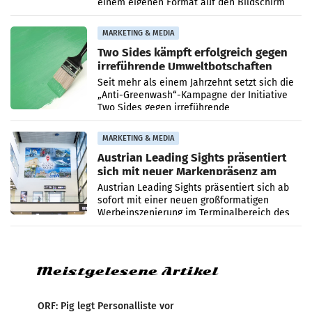
einem eigenen Format auf den Bildschirm
zurück. In der neuen Sendung „Auri und Du“
bei ORF Kids steht
MARKETING & MEDIA
Two Sides kämpft erfolgreich gegen
irreführende Umweltbotschaften
beim Papiereinsatz
Seit mehr als einem Jahrzehnt setzt sich die
„Anti-Greenwash“-Kampagne der Initiative
Two Sides gegen irreführende
Umweltaussagen bei Papierkommunikation
und papierbasierten Verpackungen
MARKETING & MEDIA
Austrian Leading Sights präsentiert
sich mit neuer Markenpräsenz am
Flughafen Wien
Austrian Leading Sights präsentiert sich ab
sofort mit einer neuen großformatigen
Werbeinszenierung im Terminalbereich des
Flughafen Wien. Die Präsenz befindet sich im
Verbindungsbereich
Meistgelesene Artikel
ORF: Pig legt Personalliste vor