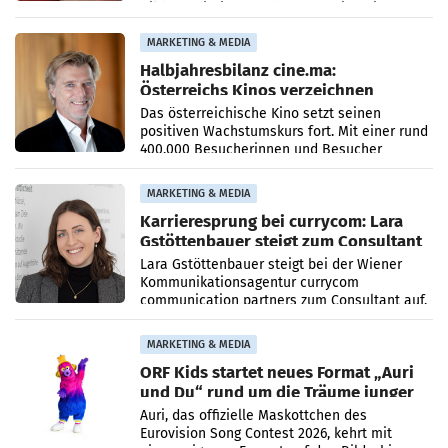
Bildungseinrichtung des WIFI Wien eine neue
Imagekampagne gestartet.
MARKETING & MEDIA
Halbjahresbilanz cine.ma:
Österreichs Kinos verzeichnen
400.000 Besucher mehr
Das österreichische Kino setzt seinen
positiven Wachstumskurs fort. Mit einer rund
400.000 Besucherinnen und Besucher
höheren Nettoreichweite im ersten Halbjahr
2026 gegenüber dem
MARKETING & MEDIA
Karrieresprung bei currycom: Lara
Gstöttenbauer steigt zum Consultant
auf
Lara Gstöttenbauer steigt bei der Wiener
Kommunikationsagentur currycom
communication partners zum Consultant auf.
Die 27-jährige Beraterin betreut Kundinnen
und Kunden in den Bereichen
MARKETING & MEDIA
ORF Kids startet neues Format „Auri
und Du“ rund um die Träume junger
Menschen
Auri, das offizielle Maskottchen des
Eurovision Song Contest 2026, kehrt mit