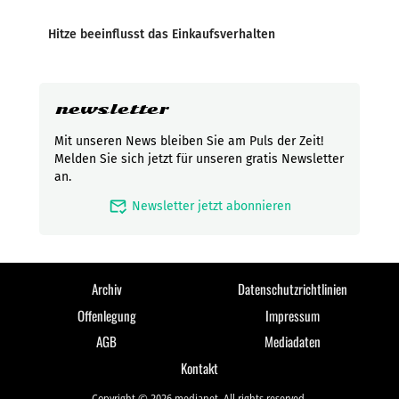
Hitze beeinflusst das Einkaufsverhalten
newsletter
Mit unseren News bleiben Sie am Puls der Zeit!
Melden Sie sich jetzt für unseren gratis Newsletter
an.
mark_email_read
Newsletter jetzt abonnieren
Archiv
Datenschutzrichtlinien
Offenlegung
Impressum
AGB
Mediadaten
Kontakt
Copyright © 2026 medianet. All rights reserved.