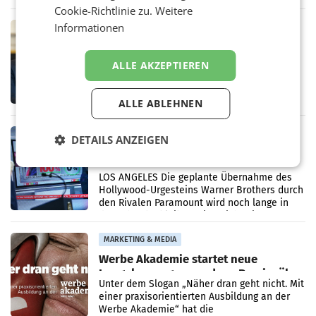
startet mit der Dokumentation „20 Jahre
Cookie-Richtlinie zu.
Weitere
Grafenegg
Informationen
MARKETING & MEDIA
APA-Comm-Ranking: Christian
Stocker mit höchster Medienpräsenz
ALLE AKZEPTIEREN
im Juli
Das APA-Comm-Politik-Ranking untersucht
monatlich die Berichterstattung von zwölf
österreichischen Tageszeitungen und
ALLE ABLEHNEN
analysiert, welche Politikerinnen und
Politiker Österreichs die
MARKETING & MEDIA
DETAILS ANZEIGEN
Prozess zu Warner-Übernahme erst
im März 2027
LOS ANGELES Die geplante Übernahme des
Hollywood-Urgesteins Warner Brothers durch
den Rivalen Paramount wird noch lange in
der Schwebe bleiben. Eine Richterin setzte
den Prozess zu
MARKETING & MEDIA
Werbe Akademie startet neue
Imagekampagne rund um Praxisnähe
Unter dem Slogan „Näher dran geht nicht. Mit
einer praxisorientierten Ausbildung an der
Werbe Akademie“ hat die