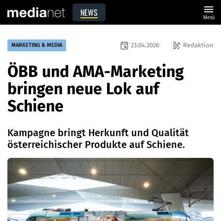
menu
NEWS
Menü
event
draw
23.04.2026
Redaktion
MARKETING & MEDIA
ÖBB und AMA-Marketing
bringen neue Lok auf
Schiene
Kampagne bringt Herkunft und Qualität
österreichischer Produkte auf Schiene.