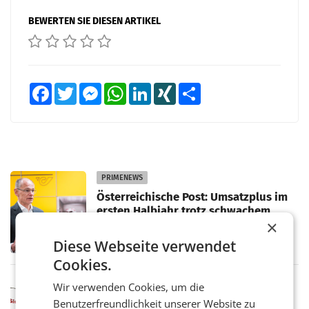
BEWERTEN SIE DIESEN ARTIKEL
Facebook
Twitter
Messenger
WhatsApp
LinkedIn
XING
Teilen
PRIMENEWS
Österreichische Post: Umsatzplus im
ersten Halbjahr trotz schwachem
×
Briefgeschäft
WIEN Die Österreichische Post AG hat im
ersten Halbjahr 2026 einen Konzernumsatz
Diese Webseite verwendet
von 1.544,0 Mio. EUR erwirtschaftet, was
Cookies.
einem Plus von 3,8 Prozent gegenüber dem
Vergleichszeitraum
MARKETING & MEDIA
Wir verwenden Cookies, um die
ProSiebenSat.1 spart und macht
Benutzerfreundlichkeit unserer Website zu