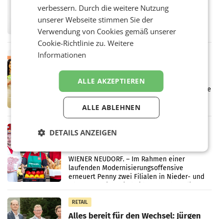
überraschend viel Gewinn
verbessern. Durch die weitere Nutzung
UNTERFÖHRING/MAILAND/AMSTERDAM. Der
unserer Webseite stimmen Sie der
Fernsehkonzern ProSiebenSat.1 hat im
Frühjahr dank Kostensenkungen operativ
Verwendung von Cookies gemäß unserer
wieder Gewinn gemacht und die
Cookie-Richtlinie zu.
Weitere
Markterwartung deutlich übertroffen.
Informationen
RETAIL
Eine Bühne für Zirkularität: ARA und
Müller informieren am POS über
ALLE AKZEPTIEREN
Kreislauffähigkeit
Über den gesamten August hinweg rücken die
Altstoff Recycling Austria AG (ARA) und der
ALLE ABLEHNEN
Handelskonzern Müller die Initiative
„Kreislauf-Helden“ in allen österreichischen
Müller-Filialen
RETAIL
DETAILS ANZEIGEN
Penny modernisiert zwei Filialen in
Ober- und Niederösterreich
WIENER NEUDORF. – Im Rahmen einer
laufenden Modernisierungsoffensive
erneuert Penny zwei Filialen in Nieder- und
Oberösterreich. Die beiden Standorte liegen
in Haag sowie im rund
RETAIL
Alles bereit für den Wechsel: Jürgen