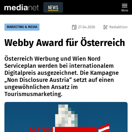
menu
NEWS
Menü
event
draw
27.04.2026
Redaktion
MARKETING & MEDIA
Webby Award für Österreich
Österreich Werbung und Wien Nord
Serviceplan werden bei internationalem
Digitalpreis ausgezeichnet. Die Kampagne
„Non Disclosure Austria“ setzt auf einen
ungewöhnlichen Ansatz im
Tourismusmarketing.