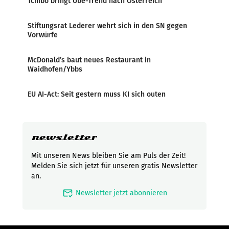
Tchibo bringt Ube-Trend nach Österreich
Stiftungsrat Lederer wehrt sich in den SN gegen
Vorwürfe
McDonald’s baut neues Restaurant in
Waidhofen/Ybbs
EU AI-Act: Seit gestern muss KI sich outen
newsletter
Mit unseren News bleiben Sie am Puls der Zeit!
Melden Sie sich jetzt für unseren gratis Newsletter
an.
mark_email_read
Newsletter jetzt abonnieren