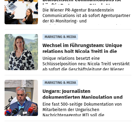
künftig Partner von OtterlyAI
Die Wiener PR-Agentur Brandenstein
Communications ist ab sofort Agenturpartner
der KI-Monitoring- und
Optimierungsplattform OtterlyAI. Damit baut
die Agentur ihr Leistungsportfolio
MARKETING & MEDIA
Wechsel im Führungsteam: Unique
relations holt Nicola Treitl in die
Geschäftsleitung
Unique relations besetzt eine
Schlüsselposition neu: Nicola Treitl verstärkt
ab sofort die Geschäftsleitung der Wiener
PR-Agentur an der Seite von Josef Kalina und
Anna Kalina-Mahr.
MARKETING & MEDIA
Ungarn: Journalisten
dokumentierten Manipulation und
Zensur
Eine fast 500-seitige Dokumentation von
Mitarbeitern der Ungarischen
Nachrichtenagentur MTI soll die
systematische Nachrichten-Manipulation und
Zensur bei der Agentur während der Zeit