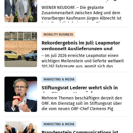
Albrecht setzt ab 1.1.2027 auf Adeg
WIENER NEUDORF. – Die geplante
Zusammenarbeit zwischen Adeg und dem
Vorarlberger Kaufmann Jürgen Albrecht ist
kartellrechtlich freigegeben: Die
Bundeswettbewerbsbehörde und der
Bundeskartellanwalt
MOBILITY BUSINESS
Rekordergebnis im Juli: Leapmotor
verdoppelt Auslieferungen und
überschreitet die 100.000er-Marke
– Im Juli 2026 erreichte Leapmotor einen
wichtigen Meilenstein und lieferte weltweit
101.267 Fahrzeuge aus, womit sich das
Ergebnis gegenüber Juli 2025 mehr als
verdoppelte (+102
MARKETING & MEDIA
Stiftungsrat Lederer wehrt sich in
den SN gegen Vorwürfe
Mehrere Themen beschäftigen derzeit den
ORF. Am Dienstag soll im Stiftungsrat über
die vom neuen ORF-Chef Clemens Pig
vorgeschlagenen Besetzungen für die
Direktionen abgestimmt werden.
MARKETING & MEDIA
Brandenstein Communications ist