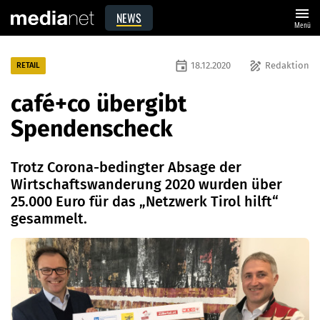
menu
NEWS
Menü
event
draw
18.12.2020
Redaktion
RETAIL
café+co übergibt
Spendenscheck
Trotz Corona-bedingter Absage der
Wirtschaftswanderung 2020 wurden über
25.000 Euro für das „Netzwerk Tirol hilft“
gesammelt.