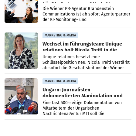
künftig Partner von OtterlyAI
Die Wiener PR-Agentur Brandenstein
Communications ist ab sofort Agenturpartner
der KI-Monitoring- und
Optimierungsplattform OtterlyAI. Damit baut
die Agentur ihr Leistungsportfolio
MARKETING & MEDIA
Wechsel im Führungsteam: Unique
relations holt Nicola Treitl in die
Geschäftsleitung
Unique relations besetzt eine
Schlüsselposition neu: Nicola Treitl verstärkt
ab sofort die Geschäftsleitung der Wiener
PR-Agentur an der Seite von Josef Kalina und
Anna Kalina-Mahr.
MARKETING & MEDIA
Ungarn: Journalisten
dokumentierten Manipulation und
Zensur
Eine fast 500-seitige Dokumentation von
Mitarbeitern der Ungarischen
Nachrichtenagentur MTI soll die
systematische Nachrichten-Manipulation und
Zensur bei der Agentur während der Zeit