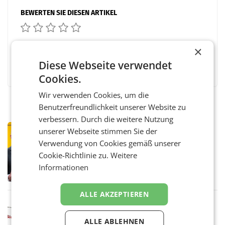
BEWERTEN SIE DIESEN ARTIKEL
×
Facebook
Diese Webseite verwendet
Twitter
Messenger
WhatsApp
LinkedIn
XING
Teilen
Cookies.
Wir verwenden Cookies, um die
Benutzerfreundlichkeit unserer Website zu
verbessern. Durch die weitere Nutzung
PRIMENEWS
unserer Webseite stimmen Sie der
Österreichische Post: Umsatzplus im
Verwendung von Cookies gemäß unserer
ersten Halbjahr trotz schwachem
Cookie-Richtlinie zu.
Weitere
Briefgeschäft
WIEN Die Österreichische Post AG hat im
Informationen
ersten Halbjahr 2026 einen Konzernumsatz
von 1.544,0 Mio. EUR erwirtschaftet, was
einem Plus von 3,8 Prozent gegenüber dem
ALLE AKZEPTIEREN
Vergleichszeitraum
MARKETING & MEDIA
ProSiebenSat.1 spart und macht
ALLE ABLEHNEN