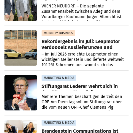
Albrecht setzt ab 1.1.2027 auf Adeg
WIENER NEUDORF. – Die geplante
Zusammenarbeit zwischen Adeg und dem
Vorarlberger Kaufmann Jürgen Albrecht ist
kartellrechtlich freigegeben: Die
Bundeswettbewerbsbehörde und der
Bundeskartellanwalt
MOBILITY BUSINESS
Rekordergebnis im Juli: Leapmotor
verdoppelt Auslieferungen und
überschreitet die 100.000er-Marke
– Im Juli 2026 erreichte Leapmotor einen
wichtigen Meilenstein und lieferte weltweit
101.267 Fahrzeuge aus, womit sich das
Ergebnis gegenüber Juli 2025 mehr als
verdoppelte (+102
MARKETING & MEDIA
Stiftungsrat Lederer wehrt sich in
den SN gegen Vorwürfe
Mehrere Themen beschäftigen derzeit den
ORF. Am Dienstag soll im Stiftungsrat über
die vom neuen ORF-Chef Clemens Pig
vorgeschlagenen Besetzungen für die
Direktionen abgestimmt werden.
MARKETING & MEDIA
Brandenstein Communications ist