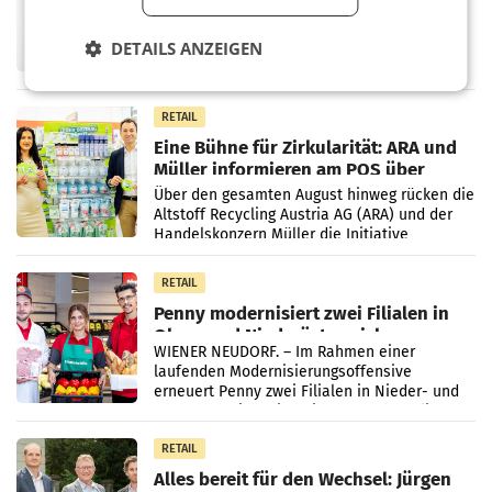
überraschend viel Gewinn
UNTERFÖHRING/MAILAND/AMSTERDAM. Der
Fernsehkonzern ProSiebenSat.1 hat im
DETAILS ANZEIGEN
Frühjahr dank Kostensenkungen operativ
wieder Gewinn gemacht und die
Markterwartung deutlich übertroffen.
RETAIL
Eine Bühne für Zirkularität: ARA und
Müller informieren am POS über
Kreislauffähigkeit
Über den gesamten August hinweg rücken die
Altstoff Recycling Austria AG (ARA) und der
Handelskonzern Müller die Initiative
„Kreislauf-Helden“ in allen österreichischen
Müller-Filialen
RETAIL
Penny modernisiert zwei Filialen in
Ober- und Niederösterreich
WIENER NEUDORF. – Im Rahmen einer
laufenden Modernisierungsoffensive
erneuert Penny zwei Filialen in Nieder- und
Oberösterreich. Die beiden Standorte liegen
in Haag sowie im rund
RETAIL
Alles bereit für den Wechsel: Jürgen