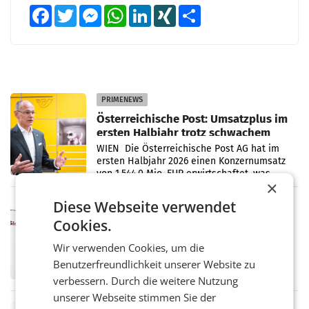
Facebook
Twitter
Messenger
WhatsApp
LinkedIn
XING
Teilen
PRIMENEWS
Österreichische Post: Umsatzplus im
ersten Halbjahr trotz schwachem
Briefgeschäft
WIEN Die Österreichische Post AG hat im
ersten Halbjahr 2026 einen Konzernumsatz
von 1.544,0 Mio. EUR erwirtschaftet, was
×
einem Plus von 3,8 Prozent gegenüber dem
Vergleichszeitraum
Diese Webseite verwendet
MARKETING & MEDIA
Cookies.
ProSiebenSat.1 spart und macht
überraschend viel Gewinn
Wir verwenden Cookies, um die
UNTERFÖHRING/MAILAND/AMSTERDAM. Der
Fernsehkonzern ProSiebenSat.1 hat im
Benutzerfreundlichkeit unserer Website zu
Frühjahr dank Kostensenkungen operativ
verbessern. Durch die weitere Nutzung
wieder Gewinn gemacht und die
unserer Webseite stimmen Sie der
Markterwartung deutlich übertroffen.
RETAIL