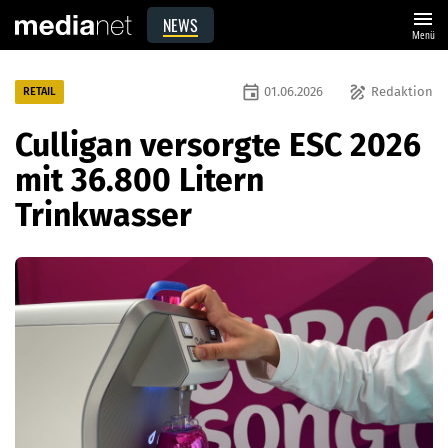
menu
NEWS
Menü
event
draw
01.06.2026
Redaktion
RETAIL
Culligan versorgte ESC 2026
mit 36.800 Litern
Trinkwasser