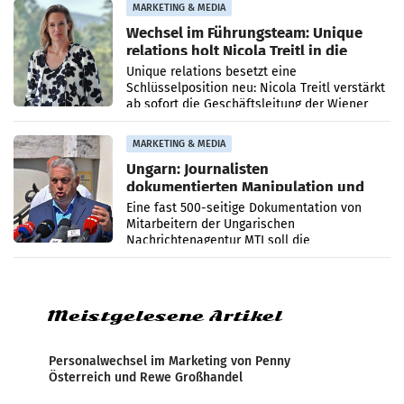
MARKETING & MEDIA
Wechsel im Führungsteam: Unique
relations holt Nicola Treitl in die
Geschäftsleitung
Unique relations besetzt eine
Schlüsselposition neu: Nicola Treitl verstärkt
ab sofort die Geschäftsleitung der Wiener
PR-Agentur an der Seite von Josef Kalina und
Anna Kalina-Mahr.
MARKETING & MEDIA
Ungarn: Journalisten
dokumentierten Manipulation und
Zensur
Eine fast 500-seitige Dokumentation von
Mitarbeitern der Ungarischen
Nachrichtenagentur MTI soll die
systematische Nachrichten-Manipulation und
Zensur bei der Agentur während der Zeit
Meistgelesene Artikel
Personalwechsel im Marketing von Penny
Österreich und Rewe Großhandel