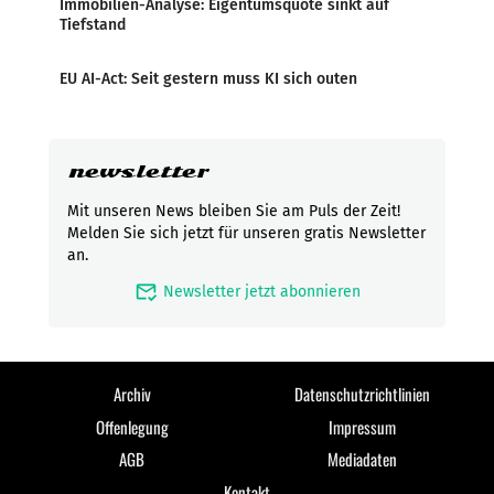
Immobilien-Analyse: Eigentumsquote sinkt auf
Tiefstand
EU AI-Act: Seit gestern muss KI sich outen
newsletter
Mit unseren News bleiben Sie am Puls der Zeit!
Melden Sie sich jetzt für unseren gratis Newsletter
an.
mark_email_read
Newsletter jetzt abonnieren
Archiv
Datenschutzrichtlinien
Offenlegung
Impressum
AGB
Mediadaten
Kontakt