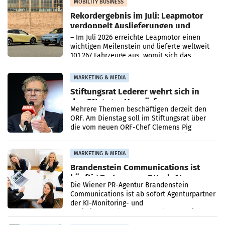
Bundeskartellanwalt
MOBILITY BUSINESS
Rekordergebnis im Juli: Leapmotor
verdoppelt Auslieferungen und
überschreitet die 100.000er-Marke
– Im Juli 2026 erreichte Leapmotor einen
wichtigen Meilenstein und lieferte weltweit
101.267 Fahrzeuge aus, womit sich das
Ergebnis gegenüber Juli 2025 mehr als
verdoppelte (+102
MARKETING & MEDIA
Stiftungsrat Lederer wehrt sich in
den SN gegen Vorwürfe
Mehrere Themen beschäftigen derzeit den
ORF. Am Dienstag soll im Stiftungsrat über
die vom neuen ORF-Chef Clemens Pig
vorgeschlagenen Besetzungen für die
Direktionen abgestimmt werden.
MARKETING & MEDIA
Brandenstein Communications ist
künftig Partner von OtterlyAI
Die Wiener PR-Agentur Brandenstein
Communications ist ab sofort Agenturpartner
der KI-Monitoring- und
Optimierungsplattform OtterlyAI. Damit baut
die Agentur ihr Leistungsportfolio