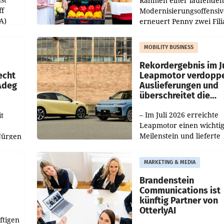
Rahmen einer laufenden
ff
Modernisierungsoffensiv
A)
erneuert Penny zwei Fili
Nieder- und Oberösterre
slauf-
Die beiden Standorte lie
MOBILITY BUSINESS
Haag sowie im rund
ilialen
Rekordergebnis im Ju
echt
Leapmotor verdoppe
 Adeg
Auslieferungen und
überschreitet die
100.000er-Marke
– Im Juli 2026 erreichte
t
Leapmotor einen wichti
Meilenstein und lieferte
Jürgen
weltweit 101.267 Fahrze
ich
aus, womit sich das Erge
MARKETING & MEDIA
gegenüber Juli 2025 meh
örde
verdoppelte (+102
walt
Brandenstein
Communications ist
künftig Partner von
OtterlyAI
ftigen