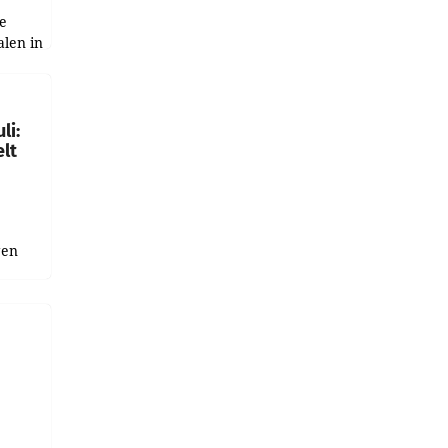
e
alen in
ich.
gen in
li:
lt
gen
uge
bnis
r als