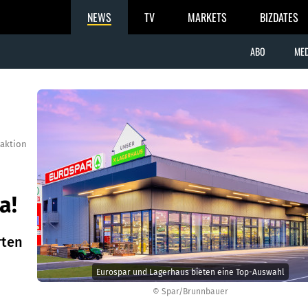
NEWS
TV
MARKETS
BIZDATES
ABO
MED
aktion
a!
rten
Eurospar und Lagerhaus bieten eine Top-Auswahl
© Spar/Brunnbauer