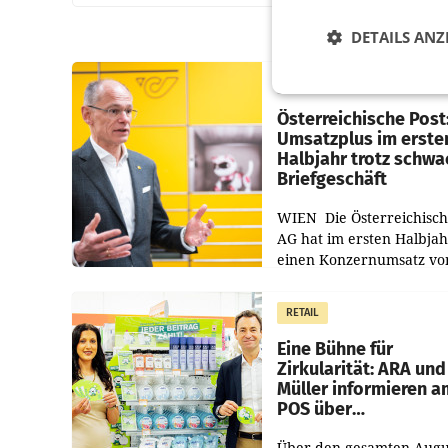
DETAILS ANZ
PRIMENEWS
Österreichische Post
Umsatzplus im erste
Halbjahr trotz schw
Briefgeschäft
WIEN Die Österreichisch
AG hat im ersten Halbja
einen Konzernumsatz vo
1.544,0 Mio. EUR
erwirtschaftet, was eine
RETAIL
von 3,8 Prozent gegenüb
dem Vergleichszeitraum
Eine Bühne für
Zirkularität: ARA und
Müller informieren a
POS über
Kreislauffähigkeit
Über den gesamten Augu