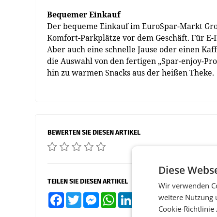
Bequemer Einkauf
Der bequeme Einkauf im EuroSpar-Markt Gro
Komfort-Parkplätze vor dem Geschäft. Für E-
Aber auch eine schnelle Jause oder einen Ka
die Auswahl von den fertigen „Spar-enjoy-Pr
hin zu warmen Snacks aus der heißen Theke.
BEWERTEN SIE DIESEN ARTIKEL
Diese Webse
TEILEN SIE DIESEN ARTIKEL
Wir verwenden Co
weitere Nutzung 
Facebook
Twitter
Messenger
WhatsApp
LinkedIn
XING
Teilen
Cookie-Richtlinie