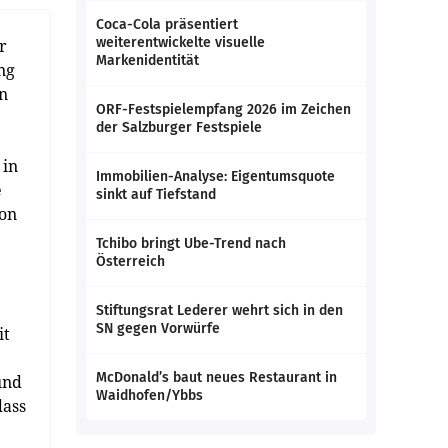
Coca-Cola präsentiert
weiterentwickelte visuelle
r
Markenidentität
ng
an
ORF-Festspielempfang 2026 im Zeichen
der Salzburger Festspiele
 in
Immobilien-Analyse: Eigentumsquote
e
sinkt auf Tiefstand
ion
Tchibo bringt Ube-Trend nach
Österreich
Stiftungsrat Lederer wehrt sich in den
SN gegen Vorwürfe
it
McDonald’s baut neues Restaurant in
und
Waidhofen/Ybbs
dass