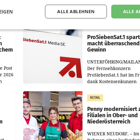
EIGEN
ALLE ABLEHNEN
ALLE A
MARKETING & MEDIA
:
ProSiebenSat.1 spar
n
macht überraschend 
achem
Gewinn
UNTERFÖHRING/MAILA
e Post
Der Fernsehkonzern
hr 2026
ProSiebenSat.1 hat im F
n
dank Kostensenkungen
operativ wieder Gewinn
m Plus
gemacht und die
RETAIL
er
Markterwartung deutlic
übertroffen.
Penny modernisiert 
Filialen in Ober- und
m
Niederösterreich
WIENER NEUDORF. – Im
st