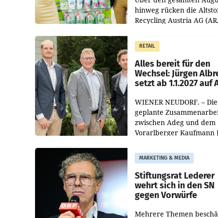
hinweg rücken die Altsto
Recycling Austria AG (AR
und der Handelskonzern
Müller die Initiative „Krei
RETAIL
Helden“ in allen
österreichischen Müller-F
Alles bereit für den
Wechsel: Jürgen Albr
setzt ab 1.1.2027 auf
WIENER NEUDORF. – Die
geplante Zusammenarbei
zwischen Adeg und dem
Vorarlberger Kaufmann 
Albrecht ist kartellrechtl
freigegeben: Die
MARKETING & MEDIA
Bundeswettbewerbsbeh
und der Bundeskartellan
Stiftungsrat Lederer
wehrt sich in den SN
gegen Vorwürfe
Mehrere Themen beschä