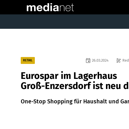
event
draw
26.03.2024
Red
RETAIL
Eurospar im Lagerhaus
Groß-Enzersdorf ist neu d
One-Stop Shopping für Haushalt und Ga