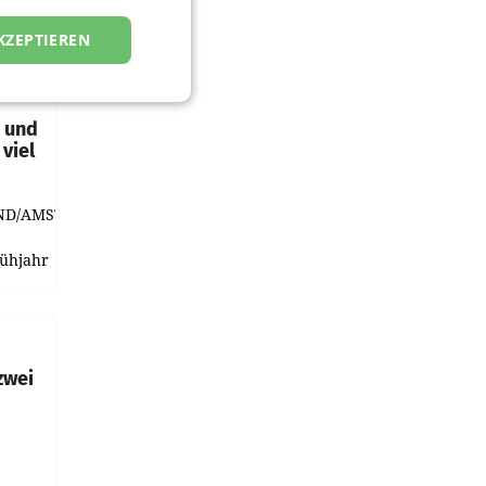
KZEPTIEREN
t und
viel
ND/AMSTERDAM.
rühjahr
h
zwei