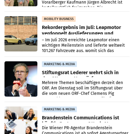
Vorarlberger Kaufmann Jürgen Albrecht ist
kartellrechtlich freigegeben: Die
Bundeswettbewerbsbehörde und der
Bundeskartellanwalt
MOBILITY BUSINESS
Rekordergebnis im Juli: Leapmotor
verdoppelt Auslieferungen und
überschreitet die 100.000er-Marke
– Im Juli 2026 erreichte Leapmotor einen
wichtigen Meilenstein und lieferte weltweit
101.267 Fahrzeuge aus, womit sich das
Ergebnis gegenüber Juli 2025 mehr als
verdoppelte (+102
MARKETING & MEDIA
Stiftungsrat Lederer wehrt sich in
den SN gegen Vorwürfe
Mehrere Themen beschäftigen derzeit den
ORF. Am Dienstag soll im Stiftungsrat über
die vom neuen ORF-Chef Clemens Pig
vorgeschlagenen Besetzungen für die
Direktionen abgestimmt werden.
MARKETING & MEDIA
Brandenstein Communications ist
künftig Partner von OtterlyAI
Die Wiener PR-Agentur Brandenstein
Communications ist ab sofort Agenturpartner