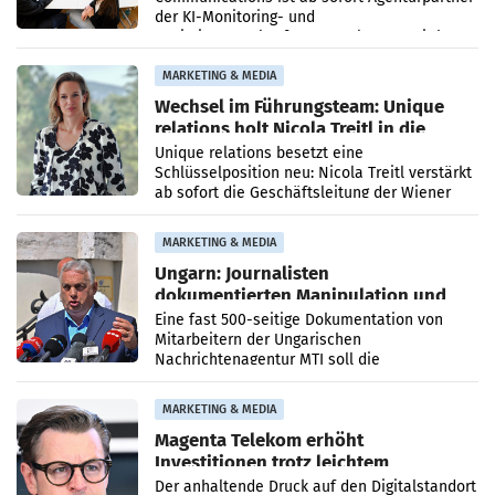
der KI-Monitoring- und
Optimierungsplattform OtterlyAI. Damit baut
die Agentur ihr Leistungsportfolio
MARKETING & MEDIA
Wechsel im Führungsteam: Unique
relations holt Nicola Treitl in die
Geschäftsleitung
Unique relations besetzt eine
Schlüsselposition neu: Nicola Treitl verstärkt
ab sofort die Geschäftsleitung der Wiener
PR-Agentur an der Seite von Josef Kalina und
Anna Kalina-Mahr.
MARKETING & MEDIA
Ungarn: Journalisten
dokumentierten Manipulation und
Zensur
Eine fast 500-seitige Dokumentation von
Mitarbeitern der Ungarischen
Nachrichtenagentur MTI soll die
systematische Nachrichten-Manipulation und
Zensur bei der Agentur während der Zeit
MARKETING & MEDIA
Magenta Telekom erhöht
Investitionen trotz leichtem
Umsatzrückgang
Der anhaltende Druck auf den Digitalstandort