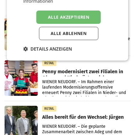
Informationen
ALLE AKZEPTIEREN
RETAIL
Eine Bühne für Zirkularität: ARA und
Müller informieren am POS über
ALLE ABLEHNEN
Kreislauffähigkeit
Über den gesamten August hinweg rücken die
Altstoff Recycling Austria AG (ARA) und der
DETAILS ANZEIGEN
Handelskonzern Müller die Initiative
„Kreislauf-Helden“ in allen österreichischen
Müller-Filialen
RETAIL
Penny modernisiert zwei Filialen in
Ober- und Niederösterreich
WIENER NEUDORF. – Im Rahmen einer
laufenden Modernisierungsoffensive
erneuert Penny zwei Filialen in Nieder- und
Oberösterreich. Die beiden Standorte liegen
in Haag sowie im rund
RETAIL
Alles bereit für den Wechsel: Jürgen
Albrecht setzt ab 1.1.2027 auf Adeg
WIENER NEUDORF. – Die geplante
Zusammenarbeit zwischen Adeg und dem