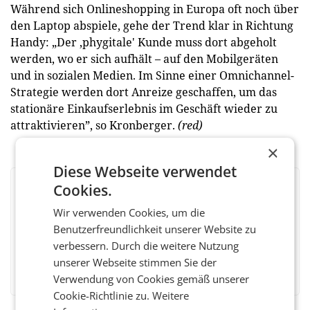
Während sich Onlineshopping in Europa oft noch über
den Laptop abspiele, gehe der Trend klar in Richtung
Handy: „Der ‚phygitale' Kunde muss dort abgeholt
werden, wo er sich aufhält – auf den Mobilgeräten
und in sozialen Medien. Im Sinne einer Omnichannel-
Strategie werden dort Anreize geschaffen, um das
stationäre Einkaufs­erlebnis im Geschäft wieder zu
attraktivieren”, so Kronberger.
(red)
×
Diese Webseite verwendet
Cookies.
BEWERTEN SIE DIESEN ARTIKEL
Wir verwenden Cookies, um die
Benutzerfreundlichkeit unserer Website zu
verbessern. Durch die weitere Nutzung
unserer Webseite stimmen Sie der
Facebook
Twitter
Messenger
WhatsApp
LinkedIn
XING
Teilen
Verwendung von Cookies gemäß unserer
Cookie-Richtlinie zu.
Weitere