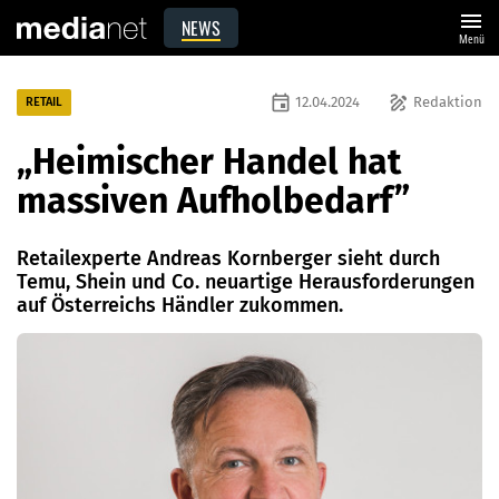
menu
NEWS
Menü
event
draw
12.04.2024
Redaktion
RETAIL
„Heimischer Handel hat
massiven Aufholbedarf”
Retailexperte Andreas Kornberger sieht durch
Temu, Shein und Co. neuartige Herausforderungen
auf Österreichs Händler zukommen.