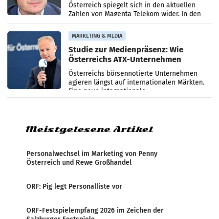
Österreich spiegelt sich in den aktuellen
Zahlen von Magenta Telekom wider. In den
ersten sechs Monaten des laufenden Jahres
verzeichnete
MARKETING & MEDIA
Studie zur Medienpräsenz: Wie
Österreichs ATX-Unternehmen
international wahrgenommen
Österreichs börsennotierte Unternehmen
werden
agieren längst auf internationalen Märkten.
Eine neue internationale
Medienresonanzanalyse untersucht die
weltweite Berichterstattung über
Meistgelesene Artikel
Personalwechsel im Marketing von Penny
Österreich und Rewe Großhandel
ORF: Pig legt Personalliste vor
ORF-Festspielempfang 2026 im Zeichen der