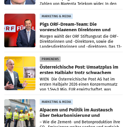
Zahlen von Magenta Telekom wider. In den
ersten sechs Monaten des laufenden Jahres
verzeichnete
MARKETING & MEDIA
Pigs ORF-Dream-Team: Die
vorgeschlagenen Direktoren und
Direktorinnen
Morgen wählt der ORF Stiftungsrat die ORF-
Direktorinnen und -Direktoren, sowie die
Landesdirektorinnen und -direktoren. Das 13-
köpfige Wunschteam des ab 1. Jänner 2027
amtierenden
PRIMENEWS
Österreichische Post: Umsatzplus im
ersten Halbjahr trotz schwachem
Briefgeschäft
WIEN Die Österreichische Post AG hat im
ersten Halbjahr 2026 einen Konzernumsatz
von 1.544,0 Mio. EUR erwirtschaftet, was
einem Plus von 3,8 Prozent gegenüber dem
Vergleichszeitraum
MARKETING & MEDIA
Alpacem und Politik im Austausch
über Dekarbonisierung und
Energiepreise
– Wie die Zement- und Betonproduktion ihre