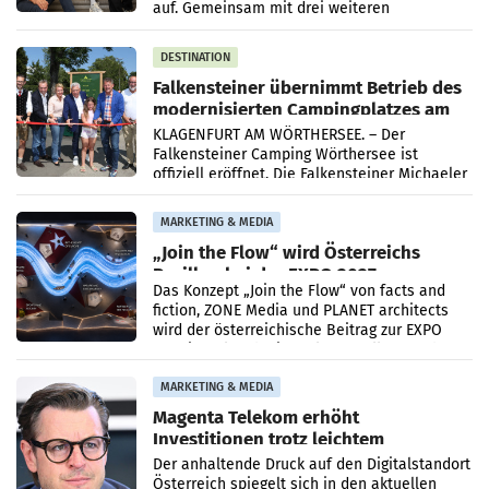
auf. Gemeinsam mit drei weiteren
Neubesetzungen entsteht
DESTINATION
Falkensteiner übernimmt Betrieb des
modernisierten Campingplatzes am
Wörthersee
KLAGENFURT AM WÖRTHERSEE. – Der
Falkensteiner Camping Wörthersee ist
offiziell eröffnet. Die Falkensteiner Michaeler
Tourism Group (FMTG) und die Stadtwerke
Klagenfurt haben den
MARKETING & MEDIA
„Join the Flow“ wird Österreichs
Pavillon bei der EXPO 2027
Das Konzept „Join the Flow“ von facts and
fiction, ZONE Media und PLANET architects
wird der österreichische Beitrag zur EXPO
2027 in Belgrad. Die Weltausstellung findet
von 15.
MARKETING & MEDIA
Magenta Telekom erhöht
Investitionen trotz leichtem
Umsatzrückgang
Der anhaltende Druck auf den Digitalstandort
Österreich spiegelt sich in den aktuellen