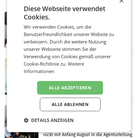
×
Diese Webseite verwendet
Cookies.
MARKETING & MEDIA
ORF weist Berichte über Abschaltung
Wir verwenden Cookies, um die
von TV- und Radioempfang zurück
Benutzerfreundlichkeit unserer Website zu
– Der ORF weist eine Berichterstattung der
„Kronen Zeitung“ und eine Aussendung der
verbessern. Durch die weitere Nutzung
FPÖ zur geplanten Optimierung seines
unserer Webseite stimmen Sie der
terrestrischen Sendernetzes zurück. Die
Verwendung von Cookies gemäß unserer
Darstellung,
MARKETING & MEDIA
Cookie-Richtlinie zu.
Weitere
Sebastian Knabl wird Partner bei EY
Informationen
Österreich
WIEN.Sebastian Knabl wird Partner bei EY
Österreich. In seiner neuen Funktion soll er
ALLE AKZEPTIEREN
Banken und Finanzinstitute bei
regulatorischen Anforderungen, im
Risikomanagement und bei
ALLE ABLEHNEN
Transformationsprojekten
MARKETING & MEDIA
kju: stellt Führungsteam neu auf
DETAILS ANZEIGEN
Die Wiener Digitalagentur kju: erweitert ihre
Führungsebene. Andrea Sampl-Neureiter
rückt mit Anfang August in die Agenturleitung