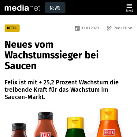
menu
NEWS
Menü
event
draw
12.03.2020
Redaktion
RETAIL
Neues vom
Wachstumssieger bei
Saucen
Felix ist mit + 25,2 Prozent Wachstum die
treibende Kraft für das Wachstum im
Saucen-Markt.