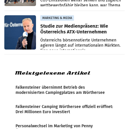
CO₂-Emissionen weiter senken und zugleich
wettbewerbsfähig bleiben kann, war Thema
eines Treffens zwischen Staatssekretärin
Elisabeth
MARKETING & MEDIA
Studie zur Medienpräsenz: Wie
Österreichs ATX-Unternehmen
international wahrgenommen
Österreichs börsennotierte Unternehmen
werden
agieren längst auf internationalen Märkten.
Eine neue internationale
Medienresonanzanalyse untersucht die
weltweite Berichterstattung über
Meistgelesene Artikel
Falkensteiner übernimmt Betrieb des
modernisierten Campingplatzes am Wörthersee
Falkensteiner Camping Wörthersee offiziell eröffnet:
Drei Millionen Euro investiert
Personalwechsel im Marketing von Penny