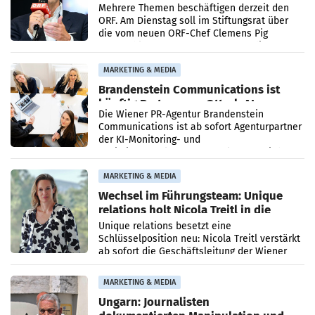
Mehrere Themen beschäftigen derzeit den
ORF. Am Dienstag soll im Stiftungsrat über
die vom neuen ORF-Chef Clemens Pig
vorgeschlagenen Besetzungen für die
Direktionen abgestimmt werden.
MARKETING & MEDIA
Brandenstein Communications ist
künftig Partner von OtterlyAI
Die Wiener PR-Agentur Brandenstein
Communications ist ab sofort Agenturpartner
der KI-Monitoring- und
Optimierungsplattform OtterlyAI. Damit baut
die Agentur ihr Leistungsportfolio
MARKETING & MEDIA
Wechsel im Führungsteam: Unique
relations holt Nicola Treitl in die
Geschäftsleitung
Unique relations besetzt eine
Schlüsselposition neu: Nicola Treitl verstärkt
ab sofort die Geschäftsleitung der Wiener
PR-Agentur an der Seite von Josef Kalina und
Anna Kalina-Mahr.
MARKETING & MEDIA
Ungarn: Journalisten