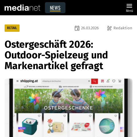
menu
NEWS
Menü
event
draw
26.03.2026
Redaktion
RETAIL
Ostergeschäft 2026:
Outdoor-Spielzeug und
Markenartikel gefragt