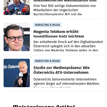
dokumentierten Manipulation und
Zensur
Eine fast 500-seitige Dokumentation von
Mitarbeitern der Ungarischen
Nachrichtenagentur MTI soll die
systematische Nachrichten-Manipulation und
Zensur bei der Agentur während der Zeit
MARKETING & MEDIA
Magenta Telekom erhöht
Investitionen trotz leichtem
Umsatzrückgang
Der anhaltende Druck auf den Digitalstandort
Österreich spiegelt sich in den aktuellen
Zahlen von Magenta Telekom wider. In den
ersten sechs Monaten des laufenden Jahres
verzeichnete
MARKETING & MEDIA
Studie zur Medienpräsenz: Wie
Österreichs ATX-Unternehmen
international wahrgenommen
Österreichs börsennotierte Unternehmen
werden
agieren längst auf internationalen Märkten.
Eine neue internationale
Medienresonanzanalyse untersucht die
weltweite Berichterstattung über
Meistgelesene Artikel