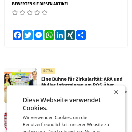
BEWERTEN SIE DIESEN ARTIKEL
Facebook
Twitter
Messenger
WhatsApp
LinkedIn
XING
Teilen
RETAIL
Eine Bühne für Zirkularität: ARA und
Müller informieren am POS über
×
Kreislauffähigkeit
Über den gesamten August hinweg rücken die
Altstoff Recycling Austria AG (ARA) und der
Diese Webseite verwendet
Handelskonzern Müller die Initiative
Cookies.
„Kreislauf-Helden“ in allen österreichischen
Müller-Filialen
RETAIL
Wir verwenden Cookies, um die
Penny modernisiert zwei Filialen in
Benutzerfreundlichkeit unserer Website zu
Ober- und Niederösterreich
verbessern. Durch die weitere Nutzung