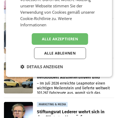
WIENER NEUDORF. – Im Rahmen einer
unserer Webseite stimmen Sie der
laufenden Modernisierungsoffensive
erneuert Penny zwei Filialen in Nieder- und
Verwendung von Cookies gemäß unserer
Oberösterreich. Die beiden Standorte liegen
Cookie-Richtlinie zu.
Weitere
in Haag sowie im rund
Informationen
RETAIL
Alles bereit für den Wechsel: Jürgen
Albrecht setzt ab 1.1.2027 auf Adeg
ALLE AKZEPTIEREN
WIENER NEUDORF. – Die geplante
Zusammenarbeit zwischen Adeg und dem
Vorarlberger Kaufmann Jürgen Albrecht ist
ALLE ABLEHNEN
kartellrechtlich freigegeben: Die
Bundeswettbewerbsbehörde und der
Bundeskartellanwalt
MOBILITY BUSINESS
DETAILS ANZEIGEN
Rekordergebnis im Juli: Leapmotor
verdoppelt Auslieferungen und
überschreitet die 100.000er-Marke
– Im Juli 2026 erreichte Leapmotor einen
wichtigen Meilenstein und lieferte weltweit
101.267 Fahrzeuge aus, womit sich das
Ergebnis gegenüber Juli 2025 mehr als
verdoppelte (+102
MARKETING & MEDIA
Stiftungsrat Lederer wehrt sich in
den SN gegen Vorwürfe