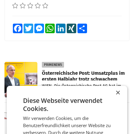
Facebook
Twitter
Messenger
WhatsApp
LinkedIn
XING
Teilen
PRIMENEWS
Österreichische Post: Umsatzplus im
ersten Halbjahr trotz schwachem
Briefgeschäft
WIEN Die Österreichische Post AG hat im
×
ersten Halbjahr 2026 einen Konzernumsatz
von 1.544,0 Mio. EUR erwirtschaftet, was
Diese Webseite verwendet
einem Plus von 3,8 Prozent gegenüber dem
Cookies.
Vergleichszeitraum
MARKETING & MEDIA
Wir verwenden Cookies, um die
ProSiebenSat.1 spart und macht
überraschend viel Gewinn
Benutzerfreundlichkeit unserer Website zu
UNTERFÖHRING/MAILAND/AMSTERDAM. Der
verbessern. Durch die weitere Nutzung