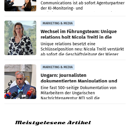
Communications ist ab sofort Agenturpartner
der KI-Monitoring- und
Optimierungsplattform OtterlyAI. Damit baut
die Agentur ihr Leistungsportfolio
MARKETING & MEDIA
Wechsel im Führungsteam: Unique
relations holt Nicola Treitl in die
Geschäftsleitung
Unique relations besetzt eine
Schlüsselposition neu: Nicola Treitl verstärkt
ab sofort die Geschäftsleitung der Wiener
PR-Agentur an der Seite von Josef Kalina und
Anna Kalina-Mahr.
MARKETING & MEDIA
Ungarn: Journalisten
dokumentierten Manipulation und
Zensur
Eine fast 500-seitige Dokumentation von
Mitarbeitern der Ungarischen
Nachrichtenagentur MTI soll die
systematische Nachrichten-Manipulation und
Zensur bei der Agentur während der Zeit
Meistgelesene Artikel