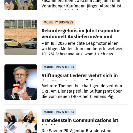
Zusammenarbeit zwischen Adeg und dem
Vorarlberger Kaufmann Jürgen Albrecht ist
kartellrechtlich freigegeben: Die
Bundeswettbewerbsbehörde und der
Bundeskartellanwalt
MOBILITY BUSINESS
Rekordergebnis im Juli: Leapmotor
verdoppelt Auslieferungen und
überschreitet die 100.000er-Marke
– Im Juli 2026 erreichte Leapmotor einen
wichtigen Meilenstein und lieferte weltweit
101.267 Fahrzeuge aus, womit sich das
Ergebnis gegenüber Juli 2025 mehr als
verdoppelte (+102
MARKETING & MEDIA
Stiftungsrat Lederer wehrt sich in
den SN gegen Vorwürfe
Mehrere Themen beschäftigen derzeit den
ORF. Am Dienstag soll im Stiftungsrat über
die vom neuen ORF-Chef Clemens Pig
vorgeschlagenen Besetzungen für die
Direktionen abgestimmt werden.
MARKETING & MEDIA
Brandenstein Communications ist
künftig Partner von OtterlyAI
Die Wiener PR-Agentur Brandenstein