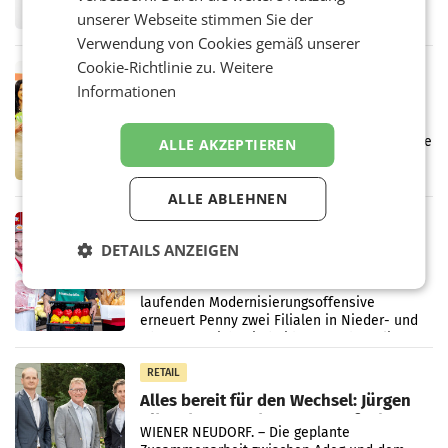
Fernsehkonzern ProSiebenSat.1 hat im
unserer Webseite stimmen Sie der
Frühjahr dank Kostensenkungen operativ
wieder Gewinn gemacht und die
Verwendung von Cookies gemäß unserer
Markterwartung deutlich übertroffen.
Cookie-Richtlinie zu.
Weitere
RETAIL
Informationen
Eine Bühne für Zirkularität: ARA und
Müller informieren am POS über
Kreislauffähigkeit
Über den gesamten August hinweg rücken die
ALLE AKZEPTIEREN
Altstoff Recycling Austria AG (ARA) und der
Handelskonzern Müller die Initiative
„Kreislauf-Helden“ in allen österreichischen
ALLE ABLEHNEN
Müller-Filialen
RETAIL
Penny modernisiert zwei Filialen in
DETAILS ANZEIGEN
Ober- und Niederösterreich
WIENER NEUDORF. – Im Rahmen einer
laufenden Modernisierungsoffensive
erneuert Penny zwei Filialen in Nieder- und
Oberösterreich. Die beiden Standorte liegen
in Haag sowie im rund
RETAIL
Alles bereit für den Wechsel: Jürgen
Albrecht setzt ab 1.1.2027 auf Adeg
WIENER NEUDORF. – Die geplante