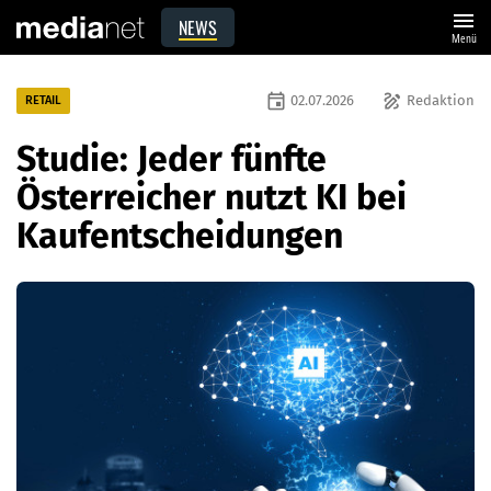
menu
NEWS
Menü
event
draw
02.07.2026
Redaktion
RETAIL
Studie: Jeder fünfte
Österreicher nutzt KI bei
Kaufentscheidungen