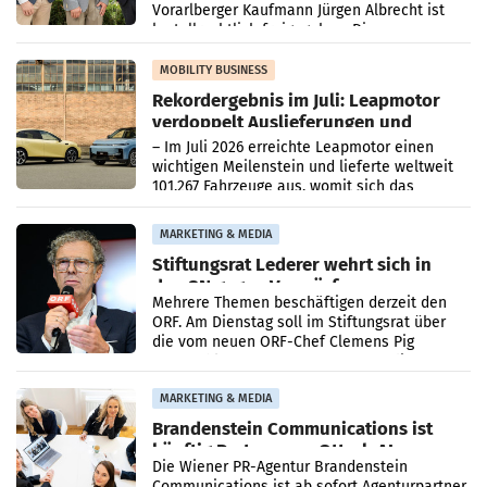
Vorarlberger Kaufmann Jürgen Albrecht ist
kartellrechtlich freigegeben: Die
Bundeswettbewerbsbehörde und der
Bundeskartellanwalt
MOBILITY BUSINESS
Rekordergebnis im Juli: Leapmotor
verdoppelt Auslieferungen und
überschreitet die 100.000er-Marke
– Im Juli 2026 erreichte Leapmotor einen
wichtigen Meilenstein und lieferte weltweit
101.267 Fahrzeuge aus, womit sich das
Ergebnis gegenüber Juli 2025 mehr als
verdoppelte (+102
MARKETING & MEDIA
Stiftungsrat Lederer wehrt sich in
den SN gegen Vorwürfe
Mehrere Themen beschäftigen derzeit den
ORF. Am Dienstag soll im Stiftungsrat über
die vom neuen ORF-Chef Clemens Pig
vorgeschlagenen Besetzungen für die
Direktionen abgestimmt werden.
MARKETING & MEDIA
Brandenstein Communications ist
künftig Partner von OtterlyAI
Die Wiener PR-Agentur Brandenstein
Communications ist ab sofort Agenturpartner