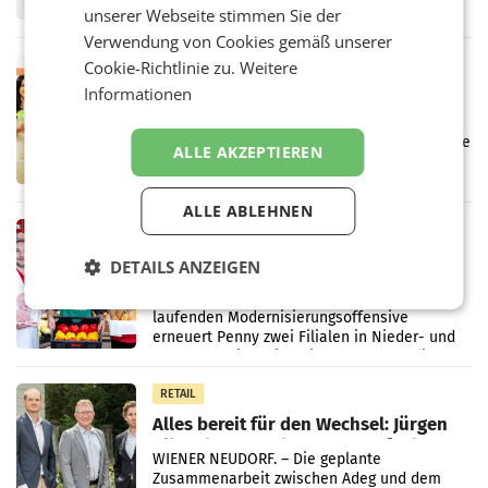
Frühjahr dank Kostensenkungen operativ
unserer Webseite stimmen Sie der
wieder Gewinn gemacht und die
Verwendung von Cookies gemäß unserer
Markterwartung deutlich übertroffen.
Cookie-Richtlinie zu.
Weitere
RETAIL
Informationen
Eine Bühne für Zirkularität: ARA und
Müller informieren am POS über
Kreislauffähigkeit
Über den gesamten August hinweg rücken die
ALLE AKZEPTIEREN
Altstoff Recycling Austria AG (ARA) und der
Handelskonzern Müller die Initiative
„Kreislauf-Helden“ in allen österreichischen
ALLE ABLEHNEN
Müller-Filialen
RETAIL
Penny modernisiert zwei Filialen in
DETAILS ANZEIGEN
Ober- und Niederösterreich
WIENER NEUDORF. – Im Rahmen einer
laufenden Modernisierungsoffensive
erneuert Penny zwei Filialen in Nieder- und
Oberösterreich. Die beiden Standorte liegen
in Haag sowie im rund
RETAIL
Alles bereit für den Wechsel: Jürgen
Albrecht setzt ab 1.1.2027 auf Adeg
WIENER NEUDORF. – Die geplante
Zusammenarbeit zwischen Adeg und dem