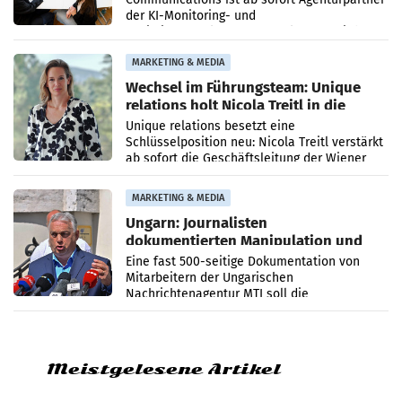
der KI-Monitoring- und
Optimierungsplattform OtterlyAI. Damit baut
die Agentur ihr Leistungsportfolio
MARKETING & MEDIA
Wechsel im Führungsteam: Unique
relations holt Nicola Treitl in die
Geschäftsleitung
Unique relations besetzt eine
Schlüsselposition neu: Nicola Treitl verstärkt
ab sofort die Geschäftsleitung der Wiener
PR-Agentur an der Seite von Josef Kalina und
Anna Kalina-Mahr.
MARKETING & MEDIA
Ungarn: Journalisten
dokumentierten Manipulation und
Zensur
Eine fast 500-seitige Dokumentation von
Mitarbeitern der Ungarischen
Nachrichtenagentur MTI soll die
systematische Nachrichten-Manipulation und
Zensur bei der Agentur während der Zeit
Meistgelesene Artikel