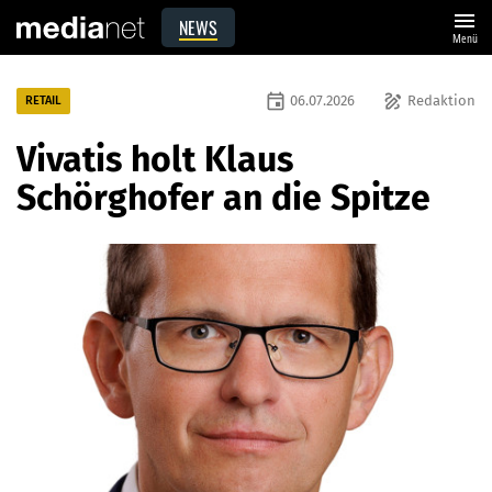
menu
NEWS
Menü
event
draw
06.07.2026
Redaktion
RETAIL
Vivatis holt Klaus
Schörghofer an die Spitze