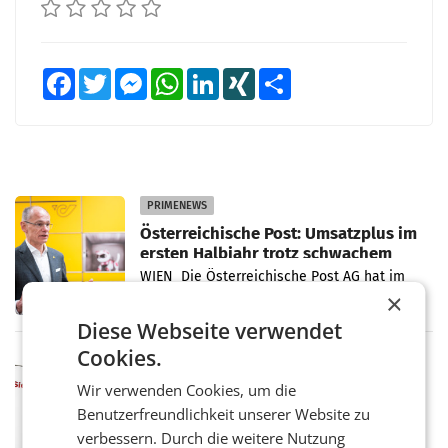
Facebook
Twitter
Messenger
WhatsApp
LinkedIn
XING
Teilen
PRIMENEWS
Österreichische Post: Umsatzplus im
ersten Halbjahr trotz schwachem
Briefgeschäft
WIEN Die Österreichische Post AG hat im
ersten Halbjahr 2026 einen Konzernumsatz
×
von 1.544,0 Mio. EUR erwirtschaftet, was
Diese Webseite verwendet
einem Plus von 3,8 Prozent gegenüber dem
Vergleichszeitraum
Cookies.
MARKETING & MEDIA
ProSiebenSat.1 spart und macht
Wir verwenden Cookies, um die
überraschend viel Gewinn
Benutzerfreundlichkeit unserer Website zu
UNTERFÖHRING/MAILAND/AMSTERDAM. Der
verbessern. Durch die weitere Nutzung
Fernsehkonzern ProSiebenSat.1 hat im