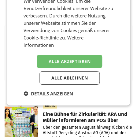
Wir verwenden Cookies, um die
Benutzerfreundlichkeit unserer Website zu
verbessern. Durch die weitere Nutzung
unserer Webseite stimmen Sie der
Verwendung von Cookies gemäß unserer
BEWERTEN SIE DIESEN ARTIKEL
Cookie-Richtlinie zu.
Weitere
Informationen
ALLE AKZEPTIEREN
Facebook
Twitter
Messenger
WhatsApp
LinkedIn
XING
Teilen
ALLE ABLEHNEN
DETAILS ANZEIGEN
RETAIL
Eine Bühne für Zirkularität: ARA und
Müller informieren am POS über
Kreislauffähigkeit
Über den gesamten August hinweg rücken die
Altstoff Recycling Austria AG (ARA) und der