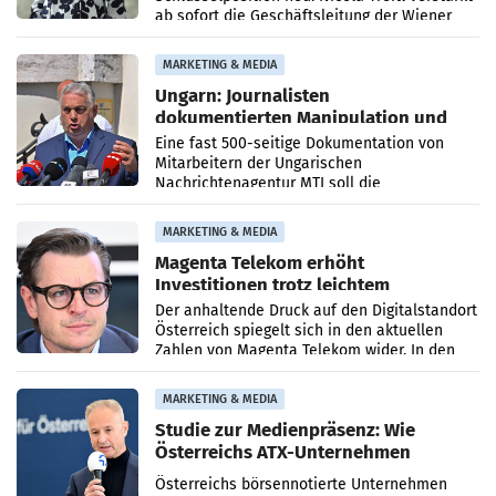
ab sofort die Geschäftsleitung der Wiener
PR-Agentur an der Seite von Josef Kalina und
Anna Kalina-Mahr.
MARKETING & MEDIA
Ungarn: Journalisten
dokumentierten Manipulation und
Zensur
Eine fast 500-seitige Dokumentation von
Mitarbeitern der Ungarischen
Nachrichtenagentur MTI soll die
systematische Nachrichten-Manipulation und
Zensur bei der Agentur während der Zeit
MARKETING & MEDIA
Magenta Telekom erhöht
Investitionen trotz leichtem
Umsatzrückgang
Der anhaltende Druck auf den Digitalstandort
Österreich spiegelt sich in den aktuellen
Zahlen von Magenta Telekom wider. In den
ersten sechs Monaten des laufenden Jahres
verzeichnete
MARKETING & MEDIA
Studie zur Medienpräsenz: Wie
Österreichs ATX-Unternehmen
international wahrgenommen
Österreichs börsennotierte Unternehmen