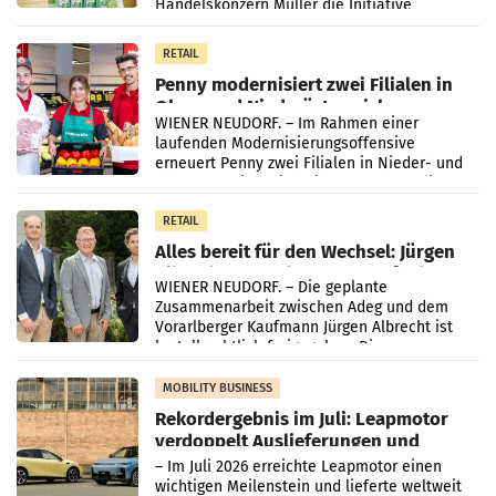
Handelskonzern Müller die Initiative
„Kreislauf-Helden“ in allen österreichischen
Müller-Filialen
RETAIL
Penny modernisiert zwei Filialen in
Ober- und Niederösterreich
WIENER NEUDORF. – Im Rahmen einer
laufenden Modernisierungsoffensive
erneuert Penny zwei Filialen in Nieder- und
Oberösterreich. Die beiden Standorte liegen
in Haag sowie im rund
RETAIL
Alles bereit für den Wechsel: Jürgen
Albrecht setzt ab 1.1.2027 auf Adeg
WIENER NEUDORF. – Die geplante
Zusammenarbeit zwischen Adeg und dem
Vorarlberger Kaufmann Jürgen Albrecht ist
kartellrechtlich freigegeben: Die
Bundeswettbewerbsbehörde und der
Bundeskartellanwalt
MOBILITY BUSINESS
Rekordergebnis im Juli: Leapmotor
verdoppelt Auslieferungen und
überschreitet die 100.000er-Marke
– Im Juli 2026 erreichte Leapmotor einen
wichtigen Meilenstein und lieferte weltweit