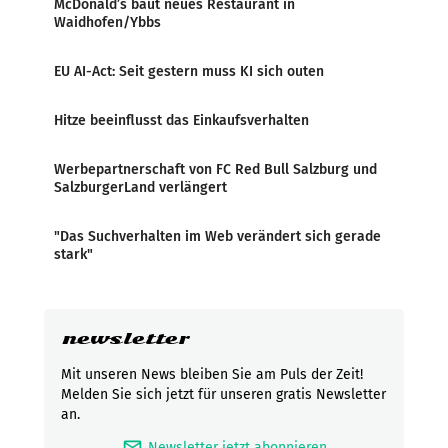
McDonald’s baut neues Restaurant in
Waidhofen/Ybbs
EU AI-Act: Seit gestern muss KI sich outen
Hitze beeinflusst das Einkaufsverhalten
Werbepartnerschaft von FC Red Bull Salzburg und
SalzburgerLand verlängert
"Das Suchverhalten im Web verändert sich gerade
stark"
newsletter
Mit unseren News bleiben Sie am Puls der Zeit!
Melden Sie sich jetzt für unseren gratis Newsletter
an.
mark_email_read
Newsletter jetzt abonnieren