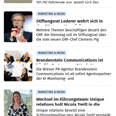
101.267 Fahrzeuge aus, womit sich das
Ergebnis gegenüber Juli 2025 mehr als
verdoppelte (+102
MARKETING & MEDIA
Stiftungsrat Lederer wehrt sich in
den SN gegen Vorwürfe
Mehrere Themen beschäftigen derzeit den
ORF. Am Dienstag soll im Stiftungsrat über
die vom neuen ORF-Chef Clemens Pig
vorgeschlagenen Besetzungen für die
Direktionen abgestimmt werden.
MARKETING & MEDIA
Brandenstein Communications ist
künftig Partner von OtterlyAI
Die Wiener PR-Agentur Brandenstein
Communications ist ab sofort Agenturpartner
der KI-Monitoring- und
Optimierungsplattform OtterlyAI. Damit baut
die Agentur ihr Leistungsportfolio
MARKETING & MEDIA
Wechsel im Führungsteam: Unique
relations holt Nicola Treitl in die
Geschäftsleitung
Unique relations besetzt eine
Schlüsselposition neu: Nicola Treitl verstärkt