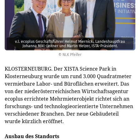
v.l. ecoplus Geschäftsführer Helmut Miernicki, Landeshauptfrau
Johanna Mikl-Leitner und Martin Hetzer, ISTA-Präsident.
© NLK Pfeifer
KLOSTERNEUBURG. Der XISTA Science Park in
Klosterneuburg wurde um rund 3.000 Quadratmeter
vermietbare Labor- und Büroflächen erweitert. Das
von der niederösterreichischen Wirtschaftsagentur
ecoplus errichtete Mehrmieterobjekt richtet sich an
forschungs- und technologieorientierte Unternehmen
verschiedener Branchen. Der neue Gebäudeteil
wurde kürzlich eröffnet.
Ausbau des Standorts