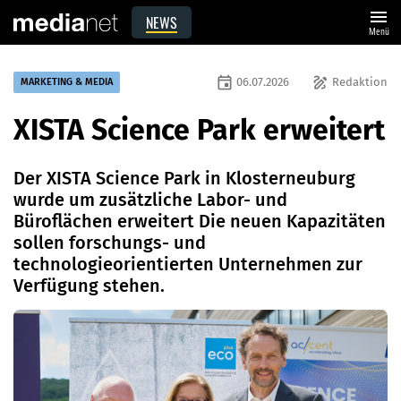
menu
NEWS
Menü
event
draw
06.07.2026
Redaktion
MARKETING & MEDIA
XISTA Science Park erweitert
Der XISTA Science Park in Klosterneuburg
wurde um zusätzliche Labor- und
Büroflächen erweitert Die neuen Kapazitäten
sollen forschungs- und
technologieorientierten Unternehmen zur
Verfügung stehen.