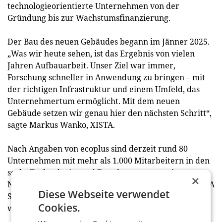
technologieorientierte Unternehmen von der
Gründung bis zur Wachstumsfinanzierung.
Der Bau des neuen Gebäudes begann im Jänner 2025.
„Was wir heute sehen, ist das Ergebnis von vielen
Jahren Aufbauarbeit. Unser Ziel war immer,
Forschung schneller in Anwendung zu bringen – mit
der richtigen Infrastruktur und einem Umfeld, das
Unternehmertum ermöglicht. Mit dem neuen
Gebäude setzen wir genau hier den nächsten Schritt“,
sagte Markus Wanko, XISTA.
Nach Angaben von ecoplus sind derzeit rund 80
Unternehmen mit mehr als 1.000 Mitarbeitern in den
sechs Technologie- und Forschungszentren in
×
Niederösterreich tätig. Mit der Erweiterung des XISTA
Diese Webseite verwendet
Science Parks sollen zusätzliche Kapazitäten für
Cookies.
weitere Unternehmen geschaffen werden. (red)