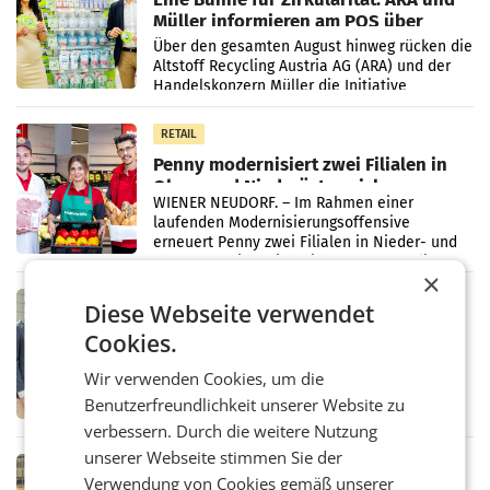
Müller informieren am POS über
Kreislauffähigkeit
Über den gesamten August hinweg rücken die
Altstoff Recycling Austria AG (ARA) und der
Handelskonzern Müller die Initiative
„Kreislauf-Helden“ in allen österreichischen
Müller-Filialen
RETAIL
Penny modernisiert zwei Filialen in
Ober- und Niederösterreich
WIENER NEUDORF. – Im Rahmen einer
laufenden Modernisierungsoffensive
erneuert Penny zwei Filialen in Nieder- und
Oberösterreich. Die beiden Standorte liegen
×
in Haag sowie im rund
RETAIL
Diese Webseite verwendet
Alles bereit für den Wechsel: Jürgen
Cookies.
Albrecht setzt ab 1.1.2027 auf Adeg
WIENER NEUDORF. – Die geplante
Wir verwenden Cookies, um die
Zusammenarbeit zwischen Adeg und dem
Benutzerfreundlichkeit unserer Website zu
Vorarlberger Kaufmann Jürgen Albrecht ist
kartellrechtlich freigegeben: Die
verbessern. Durch die weitere Nutzung
Bundeswettbewerbsbehörde und der
unserer Webseite stimmen Sie der
Bundeskartellanwalt
MOBILITY BUSINESS
Verwendung von Cookies gemäß unserer