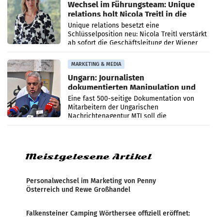
Wechsel im Führungsteam: Unique
relations holt Nicola Treitl in die
Geschäftsleitung
Unique relations besetzt eine
Schlüsselposition neu: Nicola Treitl verstärkt
ab sofort die Geschäftsleitung der Wiener
PR-Agentur an der Seite von Josef Kalina und
Anna Kalina-Mahr.
MARKETING & MEDIA
Ungarn: Journalisten
dokumentierten Manipulation und
Zensur
Eine fast 500-seitige Dokumentation von
Mitarbeitern der Ungarischen
Nachrichtenagentur MTI soll die
systematische Nachrichten-Manipulation und
Zensur bei der Agentur während der Zeit
Meistgelesene Artikel
Personalwechsel im Marketing von Penny
Österreich und Rewe Großhandel
Falkensteiner Camping Wörthersee offiziell eröffnet: