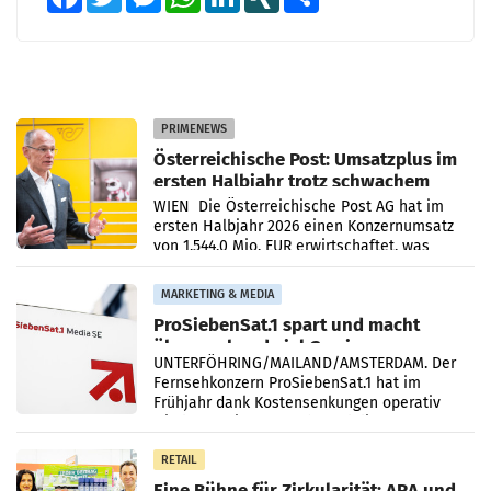
PRIMENEWS
Österreichische Post: Umsatzplus im
ersten Halbjahr trotz schwachem
Briefgeschäft
WIEN Die Österreichische Post AG hat im
ersten Halbjahr 2026 einen Konzernumsatz
von 1.544,0 Mio. EUR erwirtschaftet, was
einem Plus von 3,8 Prozent gegenüber dem
Vergleichszeitraum
MARKETING & MEDIA
ProSiebenSat.1 spart und macht
überraschend viel Gewinn
UNTERFÖHRING/MAILAND/AMSTERDAM. Der
Fernsehkonzern ProSiebenSat.1 hat im
Frühjahr dank Kostensenkungen operativ
wieder Gewinn gemacht und die
Markterwartung deutlich übertroffen.
RETAIL
Eine Bühne für Zirkularität: ARA und