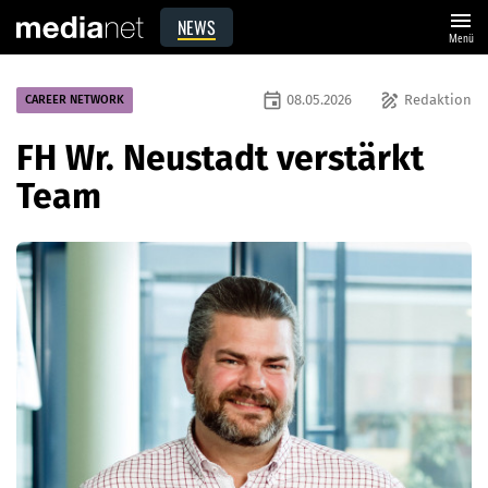
menu
NEWS
Menü
event
draw
08.05.2026
Redaktion
CAREER NETWORK
FH Wr. Neustadt verstärkt
Team