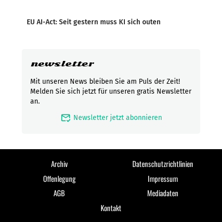
EU AI-Act: Seit gestern muss KI sich outen
newsletter
Mit unseren News bleiben Sie am Puls der Zeit!
Melden Sie sich jetzt für unseren gratis Newsletter
an.
mark_email_read
Newsletter jetzt abonnieren
Archiv
Datenschutzrichtlinien
Offenlegung
Impressum
AGB
Mediadaten
Kontakt