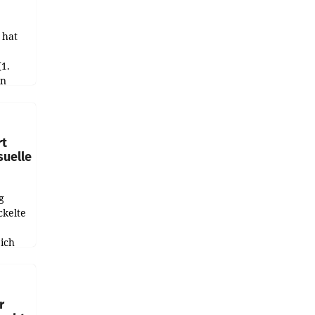
 hat
(1.
in
haftet.
leich
rt
suelle
g
ckelte
ich
e
r