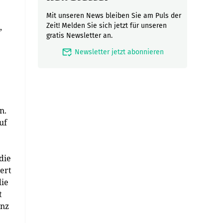
Mit unseren News bleiben Sie am Puls der
,
Zeit! Melden Sie sich jetzt für unseren
gratis Newsletter an.
mark_email_read
Newsletter jetzt abonnieren
n.
uf
die
ert
die
t
anz