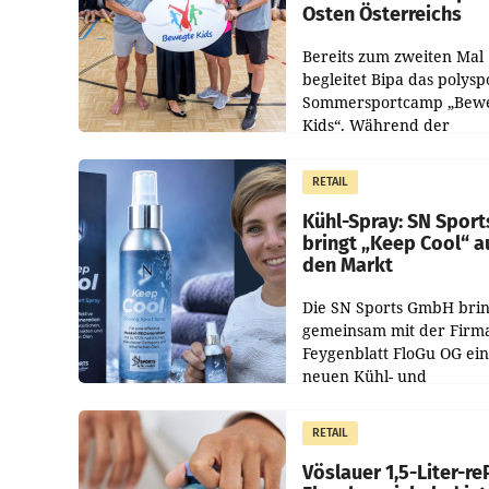
Osten Österreichs
Bereits zum zweiten Mal
begleitet Bipa das polysp
Sommersportcamp „Bew
Kids“. Während der
Campwochen in den Mon
Juli und August versorgt
RETAIL
Unternehmen Kinder so
Kühl-Spray: SN Sport
bringt „Keep Cool“ a
den Markt
Die SN Sports GmbH brin
gemeinsam mit der Firm
Feygenblatt FloGu OG ei
neuen Kühl- und
Regenerations-Spray auf
Markt. Das Produkt nam
RETAIL
„Keep Cool“ ist zu 100 Pr
Vöslauer 1,5-Liter-re