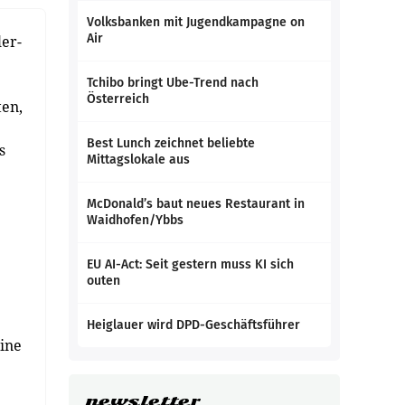
Volksbanken mit Jugendkampagne on
Air
ler-
Tchibo bringt Ube-Trend nach
Österreich
ten,
Best Lunch zeichnet beliebte
s
Mittagslokale aus
McDonald’s baut neues Restaurant in
Waidhofen/Ybbs
EU AI-Act: Seit gestern muss KI sich
outen
Heiglauer wird DPD-Geschäftsführer
ine
newsletter