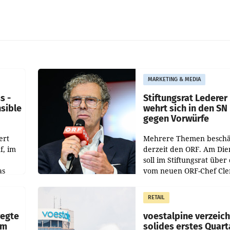
MARKETING & MEDIA
s -
Stiftungsrat Lederer
nsible
wehrt sich in den SN
gegen Vorwürfe
ert
Mehrere Themen beschä
f, im
derzeit den ORF. Am Die
soll im Stiftungsrat über 
as
vom neuen ORF-Chef Cl
chefs
Pig vorgeschlagenen
istian
Besetzungen für die
RETAIL
Direktionen abgestimmt
werden.
wegte
voestalpine verzeic
im
solides erstes Quart