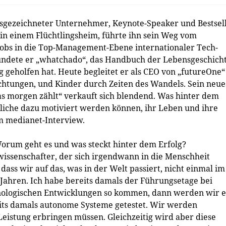
ausgezeichneter Unternehmer, Keynote-Speaker und Bestsel
in einem Flüchtlingsheim, führte ihn sein Weg vom
Jobs in die Top-Management-Ebene internationaler Tech-
ündete er „whatchado“, das Handbuch der Lebensgeschich
 geholfen hat. Heute begleitet er als CEO von „futureOne“
htungen, und Kinder durch Zeiten des Wandels. Sein neue
was morgen zählt“ verkauft sich blendend. Was hinter dem
dliche dazu motiviert werden können, ihr Leben und ihre
im medianet-Interview.
. Worum geht es und was steckt hinter dem Erfolg?
wissenschafter, der sich irgendwann in die Menschheit
 dass wir auf das, was in der Welt passiert, nicht einmal im
 Jahren. Ich habe bereits damals der Führungsetage bei
hnologischen Entwicklungen so kommen, dann werden wir e
reits damals autonome Systeme getestet. Wir werden
eistung erbringen müssen. Gleichzeitig wird aber diese