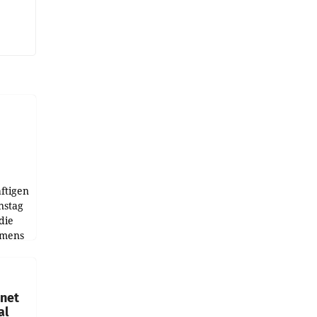
ftigen
nstag
die
emens
hnet
al