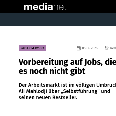
event
draw
05.06.2026
Red
CAREER NETWORK
Vorbereitung auf Jobs, di
es noch nicht gibt
Der Arbeitsmarkt ist im völligen Umbruc
Ali Mahlodji über „Selbstführung“ und
seinen neuen Bestseller.