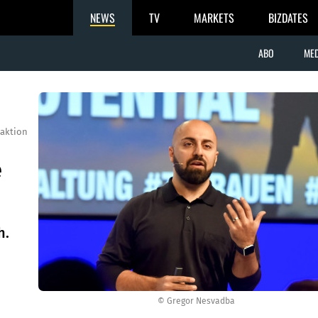
NEWS
TV
MARKETS
BIZDATES
ABO
MED
aktion
e
h.
© Gregor Nesvadba