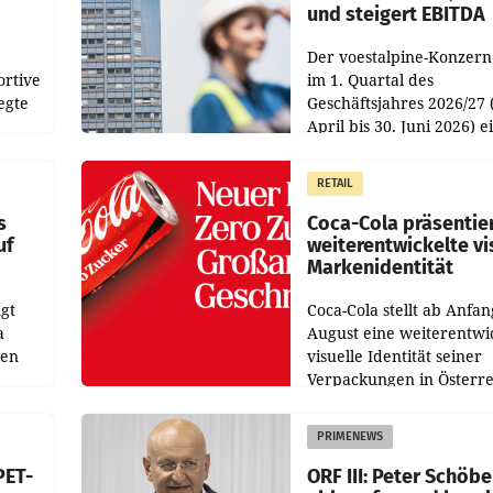
und steigert EBITDA
Der voestalpine-Konzern
ortive
im 1. Quartal des
egte
Geschäftsjahres 2026/27 
April bis 30. Juni 2026) e
aten
solides Ergebnis erwirtsc
 das
Der Umsatz stieg im Verg
RETAIL
wie
zur Vorjahresperiode
s
Coca-Cola präsentie
uf
weiterentwickelte vi
Markenidentität
gt
Coca-Cola stellt ab Anfan
a
August eine weiterentwi
nen
visuelle Identität seiner
Verpackungen in Österre
 den
vor. Im Mittelpunkt des
ens
Redesigns stehen zentral
PRIMENEWS
ozent
Gestaltungselemente
PET-
ORF III: Peter Schöbe