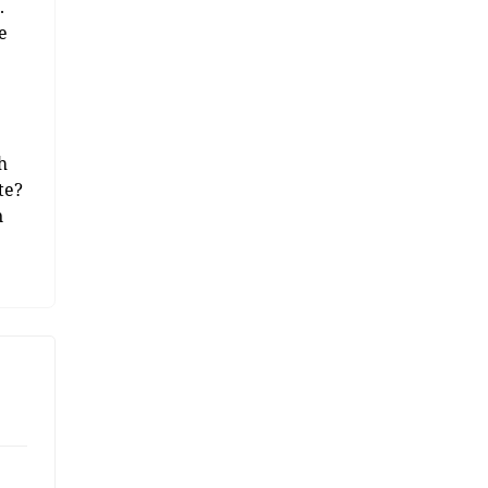
.
e
.
h
te?
n