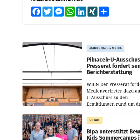
Facebook
Twitter
Messenger
WhatsApp
LinkedIn
XING
Teilen
MARKETING & MEDIA
Pilnacek-U-Ausschus
Presserat fordert se
Berichterstattung
WIEN Der Presserat ford
Medienvertreter dazu au
U-Ausschuss zu den
Ermittlungen rund um d
Ableben des Ex-Sektions
im Justizministerium, Chr
RETAIL
Pilnacek, auf sensible
Bipa unterstützt Be
Kids Sommercamps 