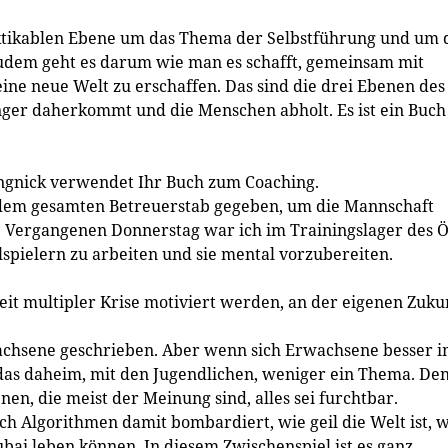
raktikablen Ebene um das Thema der Selbstführung und um 
Zudem geht es darum wie man es schafft, gemeinsam mit
ne neue Welt zu erschaffen. Das sind die drei Ebenen des
nger daherkommt und die Menschen abholt. Es ist ein Buch
angnick verwendet Ihr Buch zum Coaching.
s dem gesamten Betreuerstab gegeben, um die Mannschaft
 Vergangenen Donnerstag war ich im Trainingslager des Ö
spielern zu arbeiten und sie mental vorzubereiten.
eit multipler ­Krise motiviert werden, an der eigenen Zuku
wachsene geschrieben. Aber wenn sich Erwachsene besser 
t das daheim, mit den Jugendlichen, weniger ein Thema. De
en, die meist der Meinung sind, alles sei furchtbar.
ch Algorithmen damit bombardiert, wie geil die Welt ist, 
bai leben können. In diesem Zwischenspiel ist es ganz