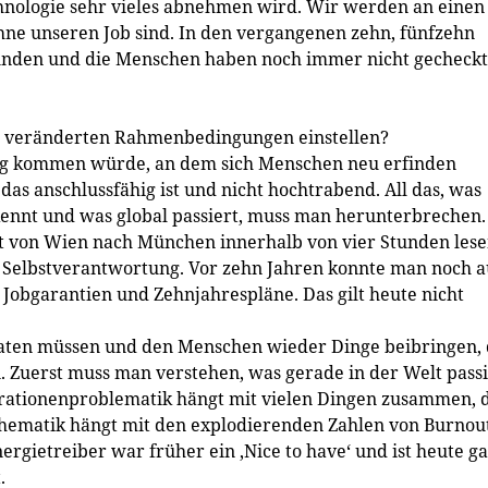
chnologie sehr vieles abnehmen wird. Wir werden an einen
ne unseren Job sind. In den vergangenen zehn, fünfzehn
funden und die Menschen haben noch immer nicht gecheckt
e veränderten Rahmenbedingungen einstellen?
Tag kommen würde, an dem sich Menschen neu erfinden
das anschlussfähig ist und nicht hochtrabend. All das, was
ennt und was global passiert, muss man herunterbrechen.
t von Wien nach München innerhalb von vier Stunden lese
der Selbstverantwortung. Vor zehn Jahren konnte man noch a
 Jobgarantien und Zehnjahrespläne. Das gilt heute nicht
ucaten müssen und den Menschen wieder Dinge beibringen, 
. Zuerst muss man verstehen, was gerade in der Welt passi
ationenproblematik hängt mit vielen Dingen zusammen, 
-Thematik hängt mit den explodierenden Zahlen von Burnou
rgietreiber war früher ein ‚Nice to have‘ und ist heute g
.