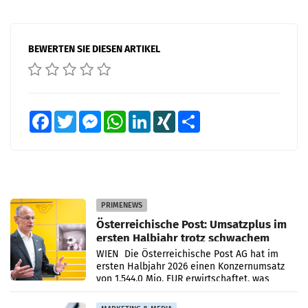
BEWERTEN SIE DIESEN ARTIKEL
Facebook
Twitter
Messenger
WhatsApp
LinkedIn
XING
Teilen
PRIMENEWS
Österreichische Post: Umsatzplus im
ersten Halbjahr trotz schwachem
Briefgeschäft
WIEN Die Österreichische Post AG hat im
ersten Halbjahr 2026 einen Konzernumsatz
von 1.544,0 Mio. EUR erwirtschaftet, was
einem Plus von 3,8 Prozent gegenüber dem
Vergleichszeitraum