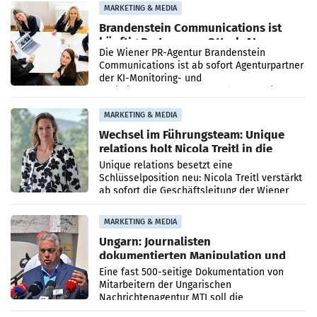
MARKETING & MEDIA
Brandenstein Communications ist
künftig Partner von OtterlyAI
Die Wiener PR-Agentur Brandenstein
Communications ist ab sofort Agenturpartner
der KI-Monitoring- und
Optimierungsplattform OtterlyAI. Damit baut
die Agentur ihr Leistungsportfolio
MARKETING & MEDIA
Wechsel im Führungsteam: Unique
relations holt Nicola Treitl in die
Geschäftsleitung
Unique relations besetzt eine
Schlüsselposition neu: Nicola Treitl verstärkt
ab sofort die Geschäftsleitung der Wiener
PR-Agentur an der Seite von Josef Kalina und
Anna Kalina-Mahr.
MARKETING & MEDIA
Ungarn: Journalisten
dokumentierten Manipulation und
Zensur
Eine fast 500-seitige Dokumentation von
Mitarbeitern der Ungarischen
Nachrichtenagentur MTI soll die
systematische Nachrichten-Manipulation und