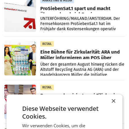
MARKETING & MEDIA
ProSiebenSat.1 spart und macht
überraschend viel Gewinn
UNTERFÖHRING/MAILAND/AMSTERDAM. Der
Fernsehkonzern ProSiebenSat.1 hat im
Frühjahr dank Kostensenkungen operativ
wieder Gewinn gemacht und die
Markterwartung deutlich übertroffen.
RETAIL
Eine Bühne für Zirkularität: ARA und
Müller informieren am POS über
Kreislauffähigkeit
Über den gesamten August hinweg rücken die
Altstoff Recycling Austria AG (ARA) und der
Handelskonzern Müller die Initiative
„Kreislauf-Helden“ in allen österreichischen
Müller-Filialen
RETAIL
Penny modernisiert zwei Filialen in
×
Ober- und Niederösterreich
WIENER NEUDORF. – Im Rahmen einer
Diese Webseite verwendet
laufenden Modernisierungsoffensive
Cookies.
erneuert Penny zwei Filialen in Nieder- und
Oberösterreich. Die beiden Standorte liegen
Wir verwenden Cookies, um die
in Haag sowie im rund