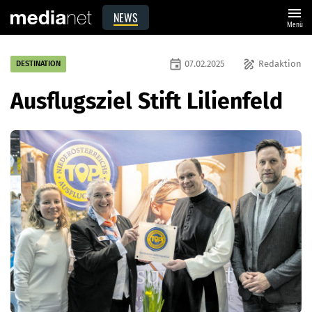
menu
NEWS
Menü
event
draw
07.02.2025
Redaktion
DESTINATION
Ausflugsziel Stift Lilienfeld