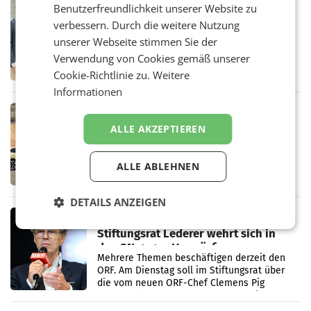
RETAIL
Benutzerfreundlichkeit unserer Website zu
Alles bereit für den Wechsel: Jürgen
verbessern. Durch die weitere Nutzung
Albrecht setzt ab 1.1.2027 auf Adeg
unserer Webseite stimmen Sie der
WIENER NEUDORF. – Die geplante
Verwendung von Cookies gemäß unserer
Zusammenarbeit zwischen Adeg und dem
Vorarlberger Kaufmann Jürgen Albrecht ist
Cookie-Richtlinie zu.
Weitere
kartellrechtlich freigegeben: Die
Informationen
Bundeswettbewerbsbehörde und der
Bundeskartellanwalt
MOBILITY BUSINESS
Rekordergebnis im Juli: Leapmotor
ALLE AKZEPTIEREN
verdoppelt Auslieferungen und
überschreitet die 100.000er-Marke
– Im Juli 2026 erreichte Leapmotor einen
ALLE ABLEHNEN
wichtigen Meilenstein und lieferte weltweit
101.267 Fahrzeuge aus, womit sich das
Ergebnis gegenüber Juli 2025 mehr als
DETAILS ANZEIGEN
verdoppelte (+102
MARKETING & MEDIA
Stiftungsrat Lederer wehrt sich in
den SN gegen Vorwürfe
Mehrere Themen beschäftigen derzeit den
ORF. Am Dienstag soll im Stiftungsrat über
die vom neuen ORF-Chef Clemens Pig
vorgeschlagenen Besetzungen für die
Direktionen abgestimmt werden.