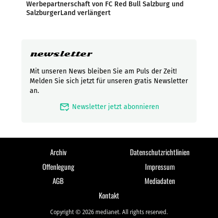
Werbepartnerschaft von FC Red Bull Salzburg und
SalzburgerLand verlängert
newsletter
Mit unseren News bleiben Sie am Puls der Zeit!
Melden Sie sich jetzt für unseren gratis Newsletter
an.
mark_email_read
Newsletter jetzt abonnieren
Archiv
Datenschutzrichtlinien
Offenlegung
Impressum
AGB
Mediadaten
Kontakt
Copyright © 2026 medianet. All rights reserved.