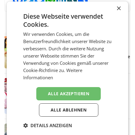
×
Diese Webseite verwendet
Cookies.
Wir verwenden Cookies, um die
RETAIL
Benutzerfreundlichkeit unserer Website zu
Eine Bühne für Zirkularität: ARA und
verbessern. Durch die weitere Nutzung
Müller informieren am POS über
unserer Webseite stimmen Sie der
Kreislauffähigkeit
Über den gesamten August hinweg rücken die
Altstoff Recycling Austria AG (ARA) und der
Verwendung von Cookies gemäß unserer
Handelskonzern Müller die Initiative
Cookie-Richtlinie zu.
Weitere
„Kreislauf-Helden“ in allen österreichischen
Informationen
Müller-Filialen
RETAIL
Penny modernisiert zwei Filialen in
ALLE AKZEPTIEREN
Ober- und Niederösterreich
WIENER NEUDORF. – Im Rahmen einer
laufenden Modernisierungsoffensive
ALLE ABLEHNEN
erneuert Penny zwei Filialen in Nieder- und
Oberösterreich. Die beiden Standorte liegen
in Haag sowie im rund
DETAILS ANZEIGEN
RETAIL
Alles bereit für den Wechsel: Jürgen