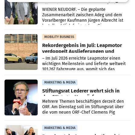
Albrecht setzt ab 1.1.2027 auf Adeg
WIENER NEUDORF. – Die geplante
Zusammenarbeit zwischen Adeg und dem
Vorarlberger Kaufmann Jürgen Albrecht ist
kartellrechtlich freigegeben: Die
Bundeswettbewerbsbehörde und der
Bundeskartellanwalt
MOBILITY BUSINESS
Rekordergebnis im Juli: Leapmotor
verdoppelt Auslieferungen und
überschreitet die 100.000er-Marke
– Im Juli 2026 erreichte Leapmotor einen
wichtigen Meilenstein und lieferte weltweit
101.267 Fahrzeuge aus, womit sich das
Ergebnis gegenüber Juli 2025 mehr als
verdoppelte (+102
MARKETING & MEDIA
Stiftungsrat Lederer wehrt sich in
den SN gegen Vorwürfe
Mehrere Themen beschäftigen derzeit den
ORF. Am Dienstag soll im Stiftungsrat über
die vom neuen ORF-Chef Clemens Pig
vorgeschlagenen Besetzungen für die
Direktionen abgestimmt werden.
MARKETING & MEDIA