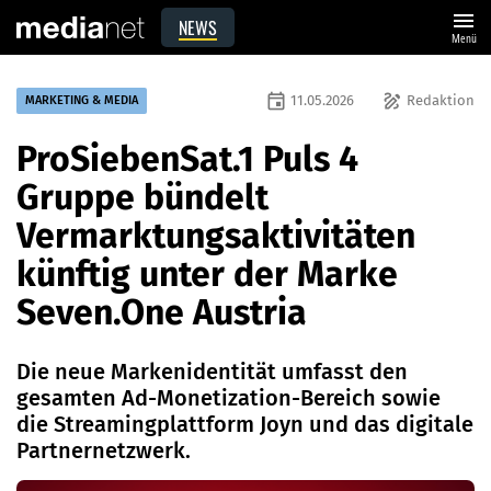
menu
NEWS
Menü
event
draw
11.05.2026
Redaktion
MARKETING & MEDIA
ProSiebenSat.1 Puls 4
Gruppe bündelt
Vermarktungsaktivitäten
künftig unter der Marke
Seven.One Austria
Die neue Markenidentität umfasst den
gesamten Ad-Monetization-Bereich sowie
die Streamingplattform Joyn und das digitale
Partnernetzwerk.