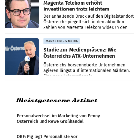
Magenta Telekom erhöht
Investitionen trotz leichtem
Umsatzrückgang
Der anhaltende Druck auf den Digitalstandort
Österreich spiegelt sich in den aktuellen
Zahlen von Magenta Telekom wider. In den
ersten sechs Monaten des laufenden Jahres
verzeichnete
MARKETING & MEDIA
Studie zur Medienpräsenz: Wie
Österreichs ATX-Unternehmen
international wahrgenommen
Österreichs börsennotierte Unternehmen
werden
agieren längst auf internationalen Märkten.
Eine neue internationale
Medienresonanzanalyse untersucht die
weltweite Berichterstattung über
Meistgelesene Artikel
Personalwechsel im Marketing von Penny
Österreich und Rewe Großhandel
ORF: Pig legt Personalliste vor