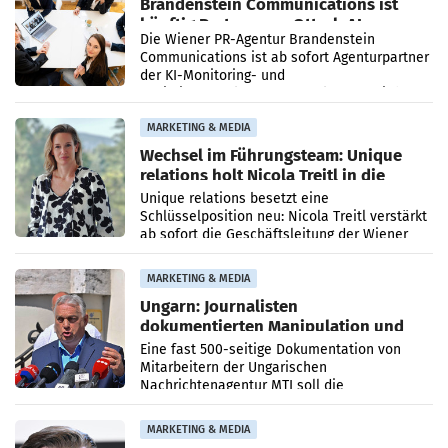
Brandenstein Communications ist
künftig Partner von OtterlyAI
Die Wiener PR-Agentur Brandenstein
Communications ist ab sofort Agenturpartner
der KI-Monitoring- und
Optimierungsplattform OtterlyAI. Damit baut
die Agentur ihr Leistungsportfolio
MARKETING & MEDIA
Wechsel im Führungsteam: Unique
relations holt Nicola Treitl in die
Geschäftsleitung
Unique relations besetzt eine
Schlüsselposition neu: Nicola Treitl verstärkt
ab sofort die Geschäftsleitung der Wiener
PR-Agentur an der Seite von Josef Kalina und
Anna Kalina-Mahr.
MARKETING & MEDIA
Ungarn: Journalisten
dokumentierten Manipulation und
Zensur
Eine fast 500-seitige Dokumentation von
Mitarbeitern der Ungarischen
Nachrichtenagentur MTI soll die
systematische Nachrichten-Manipulation und
Zensur bei der Agentur während der Zeit
MARKETING & MEDIA