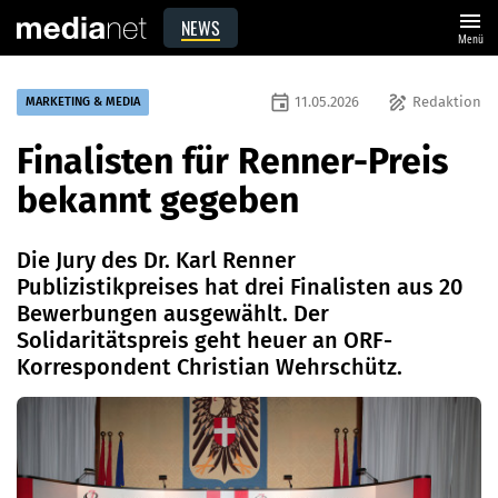
menu
NEWS
Menü
event
draw
11.05.2026
Redaktion
MARKETING & MEDIA
Finalisten für Renner-Preis
bekannt gegeben
Die Jury des Dr. Karl Renner
Publizistikpreises hat drei Finalisten aus 20
Bewerbungen ausgewählt. Der
Solidaritätspreis geht heuer an ORF-
Korrespondent Christian Wehrschütz.