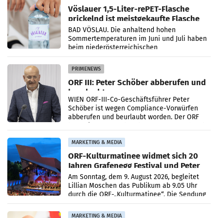
Vöslauer 1,5-Liter-rePET-Flasche
prickelnd ist meistgekaufte Flasche
Österreichs
BAD VÖSLAU. Die anhaltend hohen
Sommertemperaturen im Juni und Juli haben
beim niederösterreichischen
Getränkehersteller Vöslauer zu deutlichen
Absatzzuwächsen geführt. Während
PRIMENEWS
ORF III: Peter Schöber abberufen und
beurlaubt
WIEN ORF-III-Co-Geschäftsführer Peter
Schöber ist wegen Compliance-Vorwürfen
abberufen und beurlaubt worden. Der ORF
bestätigte gegenüber der APA entsprechende
Medienberichte.
MARKETING & MEDIA
ORF-Kulturmatinee widmet sich 20
Jahren Grafenegg Festival und Peter
Simonischek
Am Sonntag, dem 9. August 2026, begleitet
Lillian Moschen das Publikum ab 9.05 Uhr
durch die ORF-„Kulturmatinee“. Die Sendung
startet mit der Dokumentation „20 Jahre
Grafenegg
MARKETING & MEDIA