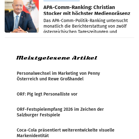
APA-Comm-Ranking: Christian
Stocker mit höchster Medienpräsenz
im Juli
Das APA-Comm-Politik-Ranking untersucht
monatlich die Berichterstattung von zwölf
österreichischen Tageszeitungen und
analysiert, welche Politikerinnen und
Politiker Österreichs die
Meistgelesene Artikel
Personalwechsel im Marketing von Penny
Österreich und Rewe Großhandel
ORF: Pig legt Personalliste vor
ORF-Festspielempfang 2026 im Zeichen der
Salzburger Festspiele
Coca-Cola präsentiert weiterentwickelte visuelle
Markenidentität