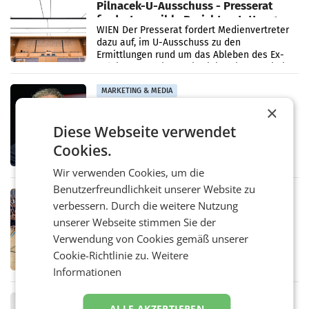
Pilnacek-U-Ausschuss - Presserat
fordert sensible Berichterstattung
WIEN Der Presserat fordert Medienvertreter
dazu auf, im U-Ausschuss zu den
Ermittlungen rund um das Ableben des Ex-
Sektionschefs im Justizministerium, Christian
Pilnacek, auf sensible
MARKETING & MEDIA
×
Stiftungsrat Lederer wehrt sich in
den SN gegen Vorwürfe
Diese Webseite verwendet
Mehrere Themen beschäftigen derzeit den
ORF. Am Dienstag soll im Stiftungsrat über
Cookies.
die vom neuen ORF-Chef Clemens Pig
vorgeschlagenen Besetzungen für die
Wir verwenden Cookies, um die
Direktionen abgestimmt werden.
Benutzerfreundlichkeit unserer Website zu
RETAIL
verbessern. Durch die weitere Nutzung
Bipa unterstützt Bewegte Kids
unserer Webseite stimmen Sie der
Sommercamps im Osten Österreichs
Verwendung von Cookies gemäß unserer
Bereits zum zweiten Mal begleitet Bipa das
polysportive Sommersportcamp „Bewegte
Cookie-Richtlinie zu.
Weitere
Kids“. Während der Campwochen in den
Informationen
Monaten Juli und August versorgt das
Unternehmen Kinder sowie
RETAIL
ALLE AKZEPTIEREN