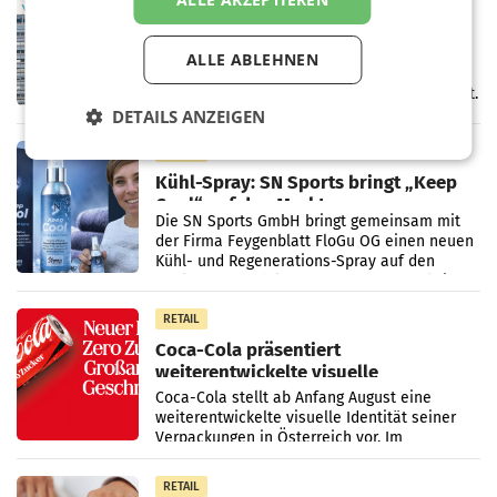
voestalpine verzeichnet solides
erstes Quartal und steigert EBITDA
Der voestalpine-Konzern hat im 1. Quartal
ALLE ABLEHNEN
des Geschäftsjahres 2026/27 (1. April bis 30.
Juni 2026) ein solides Ergebnis erwirtschaftet.
Der Umsatz stieg im Vergleich zur
DETAILS ANZEIGEN
Vorjahresperiode
RETAIL
Kühl-Spray: SN Sports bringt „Keep
Cool“ auf den Markt
Die SN Sports GmbH bringt gemeinsam mit
der Firma Feygenblatt FloGu OG einen neuen
Kühl- und Regenerations-Spray auf den
Markt. Das Produkt namens „Keep Cool“ ist zu
100 Prozent
RETAIL
Coca-Cola präsentiert
weiterentwickelte visuelle
Markenidentität
Coca-Cola stellt ab Anfang August eine
weiterentwickelte visuelle Identität seiner
Verpackungen in Österreich vor. Im
Mittelpunkt des Redesigns stehen zentrale
Gestaltungselemente
RETAIL