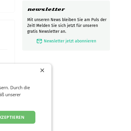
newsletter
Mit unseren News bleiben Sie am Puls der
Zeit! Melden Sie sich jetzt für unseren
gratis Newsletter an.
mark_email_read
Newsletter jetzt abonnieren
×
sern. Durch die
äß unserer
t und
KZEPTIEREN
viel