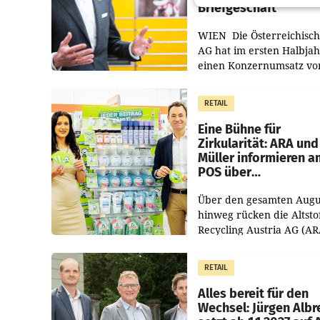
Briefgeschäft
WIEN Die Österreichisch
AG hat im ersten Halbja
einen Konzernumsatz vo
1.544,0 Mio. EUR
erwirtschaftet, was eine
RETAIL
von 3,8 Prozent gegenüb
dem Vergleichszeitraum
Eine Bühne für
Zirkularität: ARA und
Müller informieren a
POS über
Kreislauffähigkeit
Über den gesamten Augu
hinweg rücken die Altsto
Recycling Austria AG (AR
und der Handelskonzern
Müller die Initiative „Krei
RETAIL
Helden“ in allen
österreichischen Müller-F
Alles bereit für den
Wechsel: Jürgen Albr