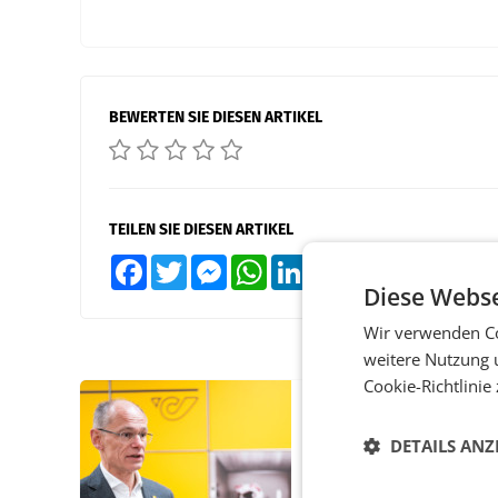
BEWERTEN SIE DIESEN ARTIKEL
TEILEN SIE DIESEN ARTIKEL
Facebook
Twitter
Messenger
WhatsApp
LinkedIn
XING
Teilen
Diese Webse
Wir verwenden Co
weitere Nutzung 
Cookie-Richtlinie
PRIMENEWS
Österreichische Post
DETAILS ANZ
Umsatzplus im erste
Halbjahr trotz schw