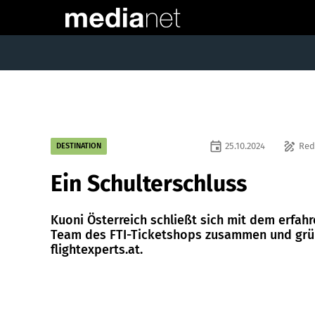
event
draw
25.10.2024
Red
DESTINATION
Ein Schulterschluss
Kuoni Österreich schließt sich mit dem erfah
Team des FTI-Ticketshops zusammen und gr
flightexperts.at.