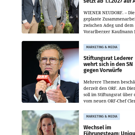
setzt ab 1.1.2027 auf
WIENER NEUDORF. – Die
geplante Zusammenarbei
zwischen Adeg und dem
Vorarlberger Kaufmann 
Albrecht ist kartellrechtl
freigegeben: Die
MARKETING & MEDIA
Bundeswettbewerbsbeh
und der Bundeskartellan
Stiftungsrat Lederer
wehrt sich in den SN
gegen Vorwürfe
Mehrere Themen beschä
derzeit den ORF. Am Die
soll im Stiftungsrat über 
vom neuen ORF-Chef Cl
Pig vorgeschlagenen
Besetzungen für die
MARKETING & MEDIA
Direktionen abgestimmt
werden.
Wechsel im
Führungsteam: Uniq