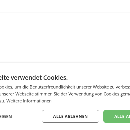
ite verwendet Cookies.
okies, um die Benutzerfreundlichkeit unserer Website zu verbes
unserer Webseite stimmen Sie der Verwendung von Cookies gem
 zu.
Weitere Informationen
MARKETING & MEDIA
:
ProSiebenSat.1 spar
EIGEN
ALLE ABLEHNEN
ALLE A
n
macht überraschend 
achem
Gewinn