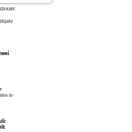
ND/AMSTERDAM.
rühjahr
h
zwei
e
alen in
ich.
gen in
li:
lt