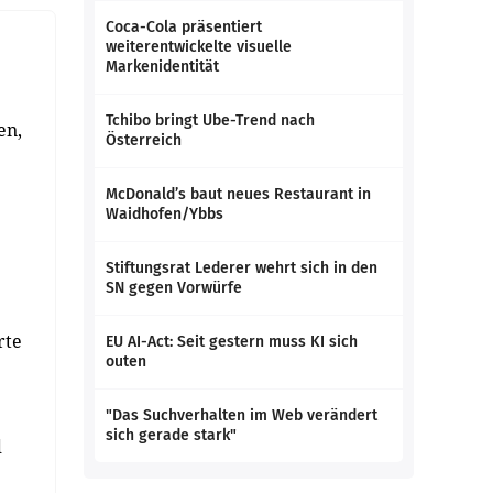
Coca-Cola präsentiert
weiterentwickelte visuelle
Markenidentität
Tchibo bringt Ube-Trend nach
en,
Österreich
McDonald’s baut neues Restaurant in
Waidhofen/Ybbs
Stiftungsrat Lederer wehrt sich in den
SN gegen Vorwürfe
rte
EU AI-Act: Seit gestern muss KI sich
outen
"Das Suchverhalten im Web verändert
sich gerade stark"
d