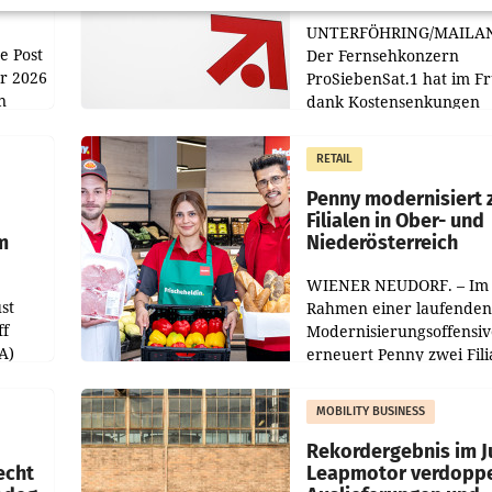
UNTERFÖHRING/MAILA
e Post
Der Fernsehkonzern
hr 2026
ProSiebenSat.1 hat im F
n
dank Kostensenkungen
operativ wieder Gewinn
m Plus
gemacht und die
RETAIL
er
Markterwartung deutlic
übertroffen.
Penny modernisiert 
Filialen in Ober- und
m
Niederösterreich
WIENER NEUDORF. – Im
st
Rahmen einer laufenden
ff
Modernisierungsoffensiv
A)
erneuert Penny zwei Fili
Nieder- und Oberösterre
slauf-
Die beiden Standorte lie
MOBILITY BUSINESS
Haag sowie im rund
ilialen
Rekordergebnis im Ju
echt
Leapmotor verdoppe