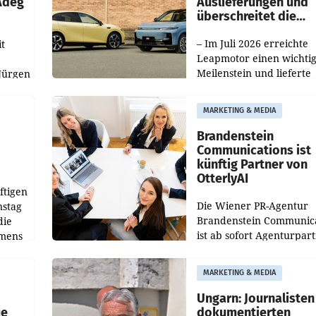
 Adeg
Auslieferungen und
überschreitet die
100.000er-Marke
– Im Juli 2026 erreichte
t
Leapmotor einen wichti
Meilenstein und lieferte
Jürgen
weltweit 101.267 Fahrze
ich
aus, womit sich das Erge
MARKETING & MEDIA
gegenüber Juli 2025 meh
örde
verdoppelte (+102
walt
Brandenstein
Communications ist
künftig Partner von
OtterlyAI
ftigen
Die Wiener PR-Agentur
nstag
Brandenstein Communica
die
ist ab sofort Agenturpar
emens
der KI-Monitoring- und
Optimierungsplattform
MARKETING & MEDIA
OtterlyAI. Damit baut di
Agentur ihr Leistungspor
Ungarn: Journalisten
ue
dokumentierten