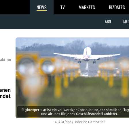
NEWS
TV
MARKETS
BIZDATES
ABO
MED
aktion
renen
ündet
Flightexperts.at ist ein vollwertiger Consolidator, der sämtliche Flug
und Airlines für jedes Geschäftsmodell anbietet.
© APA/dpa/Federico Gambarini