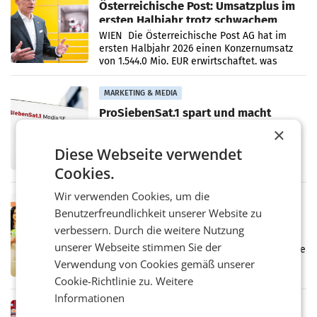
Österreichische Post: Umsatzplus im
ersten Halbjahr trotz schwachem
Briefgeschäft
WIEN Die Österreichische Post AG hat im
ersten Halbjahr 2026 einen Konzernumsatz
von 1.544,0 Mio. EUR erwirtschaftet, was
einem Plus von 3,8 Prozent gegenüber dem
Vergleichszeitraum
MARKETING & MEDIA
ProSiebenSat.1 spart und macht
überraschend viel Gewinn
×
UNTERFÖHRING/MAILAND/AMSTERDAM. Der
Fernsehkonzern ProSiebenSat.1 hat im
Diese Webseite verwendet
Frühjahr dank Kostensenkungen operativ
Cookies.
wieder Gewinn gemacht und die
Markterwartung deutlich übertroffen.
Wir verwenden Cookies, um die
RETAIL
Benutzerfreundlichkeit unserer Website zu
Eine Bühne für Zirkularität: ARA und
verbessern. Durch die weitere Nutzung
Müller informieren am POS über
unserer Webseite stimmen Sie der
Kreislauffähigkeit
Über den gesamten August hinweg rücken die
Altstoff Recycling Austria AG (ARA) und der
Verwendung von Cookies gemäß unserer
Handelskonzern Müller die Initiative
Cookie-Richtlinie zu.
Weitere
„Kreislauf-Helden“ in allen österreichischen
Informationen
Müller-Filialen
RETAIL