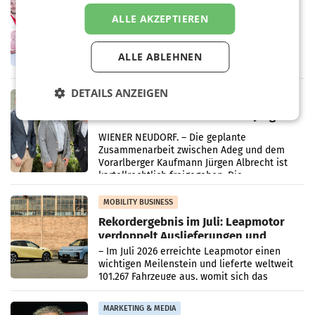
Penny modernisiert zwei Filialen in
ALLE AKZEPTIEREN
Ober- und Niederösterreich
WIENER NEUDORF. – Im Rahmen einer
laufenden Modernisierungsoffensive
ALLE ABLEHNEN
erneuert Penny zwei Filialen in Nieder- und
Oberösterreich. Die beiden Standorte liegen
in Haag sowie im rund
DETAILS ANZEIGEN
RETAIL
Alles bereit für den Wechsel: Jürgen
Albrecht setzt ab 1.1.2027 auf Adeg
WIENER NEUDORF. – Die geplante
Zusammenarbeit zwischen Adeg und dem
Vorarlberger Kaufmann Jürgen Albrecht ist
kartellrechtlich freigegeben: Die
Bundeswettbewerbsbehörde und der
Bundeskartellanwalt
MOBILITY BUSINESS
Rekordergebnis im Juli: Leapmotor
verdoppelt Auslieferungen und
überschreitet die 100.000er-Marke
– Im Juli 2026 erreichte Leapmotor einen
wichtigen Meilenstein und lieferte weltweit
101.267 Fahrzeuge aus, womit sich das
Ergebnis gegenüber Juli 2025 mehr als
verdoppelte (+102
MARKETING & MEDIA