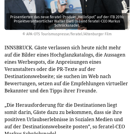
Präsentierten das neue feratel-Produkt „HelloSpot” auf der ITB 2016:
Projektverantwortlicher Walter Dietl (li.) und feratel-CEO Markus
Schröcksnadel.
© APA-OTS Tourismuspresse/feratel/Altenburger Film
INNSBRUCK. Gäste verlassen sich heute nicht mehr
auf die Bilder eines Hochglanzkatalogs, die Aussagen
eines Werbespots, die Anpreisungen eines
Veranstalters oder die PR-Texte auf der
Destinationswebseite; sie suchen im Web nach
Bewertungen, setzen auf die Empfehlungen virtueller
Bekannter und den Tipps ihrer Freunde.
„Die Herausforderung für die Des­tinationen liegt
somit darin, Gäste dazu zu bekommen, dass sie ihre
positiven Urlaubserlebnisse in Sozialen Medien und
auf der Destinationswebseite posten”, so feratel-CEO
Markus Schröcksnadel.