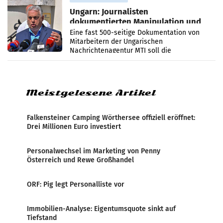
Ungarn: Journalisten
dokumentierten Manipulation und
Zensur
Eine fast 500-seitige Dokumentation von
Mitarbeitern der Ungarischen
Nachrichtenagentur MTI soll die
systematische Nachrichten-Manipulation und
Zensur bei der Agentur während der Zeit
Meistgelesene Artikel
Falkensteiner Camping Wörthersee offiziell eröffnet:
Drei Millionen Euro investiert
Personalwechsel im Marketing von Penny
Österreich und Rewe Großhandel
ORF: Pig legt Personalliste vor
Immobilien-Analyse: Eigentumsquote sinkt auf
Tiefstand