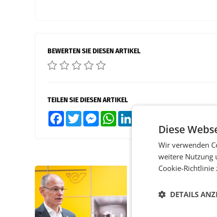
BEWERTEN SIE DIESEN ARTIKEL
TEILEN SIE DIESEN ARTIKEL
Facebook
Twitter
Messenger
WhatsApp
LinkedIn
XING
Teilen
Diese Webse
Wir verwenden Co
weitere Nutzung 
Cookie-Richtlinie
PRIMENEWS
Österreichische Post
DETAILS ANZ
Umsatzplus im erste
Halbjahr trotz schw