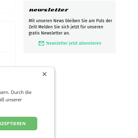
newsletter
Mit unseren News bleiben Sie am Puls der
Zeit! Melden Sie sich jetzt für unseren
gratis Newsletter an.
mark_email_read
Newsletter jetzt abonnieren
×
sern. Durch die
äß unserer
t und
KZEPTIEREN
viel