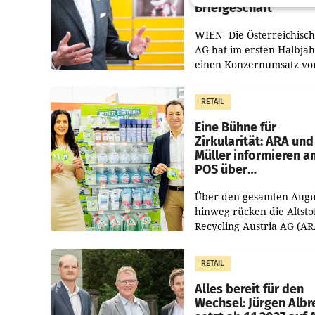
Briefgeschäft
WIEN Die Österreichisch
AG hat im ersten Halbja
einen Konzernumsatz vo
1.544,0 Mio. EUR
erwirtschaftet, was eine
RETAIL
von 3,8 Prozent gegenüb
dem Vergleichszeitraum
Eine Bühne für
Zirkularität: ARA und
Müller informieren a
POS über
Kreislauffähigkeit
Über den gesamten Augu
hinweg rücken die Altsto
Recycling Austria AG (AR
und der Handelskonzern
Müller die Initiative „Krei
RETAIL
Helden“ in allen
österreichischen Müller-F
Alles bereit für den
Wechsel: Jürgen Albr