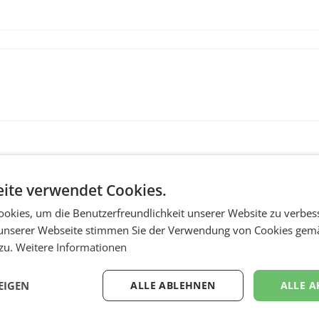
ite verwendet Cookies.
okies, um die Benutzerfreundlichkeit unserer Website zu verbes
unserer Webseite stimmen Sie der Verwendung von Cookies gem
 zu.
Weitere Informationen
MARKETING & MEDIA
:
ProSiebenSat.1 spar
EIGEN
ALLE ABLEHNEN
ALLE A
n
macht überraschend 
achem
Gewinn