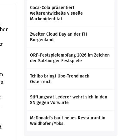
Coca-Cola präsentiert
weiterentwickelte visuelle
Markenidentität
n
ober
Zweiter Cloud Day an der FH
Burgenland
st
ORF-Festspielempfang 2026 im Zeichen
der Salzburger Festspiele
en
Tchibo bringt Ube-Trend nach
im
Österreich
r
Stiftungsrat Lederer wehrt sich in den
SN gegen Vorwürfe
.
McDonald’s baut neues Restaurant in
Waidhofen/Ybbs
d