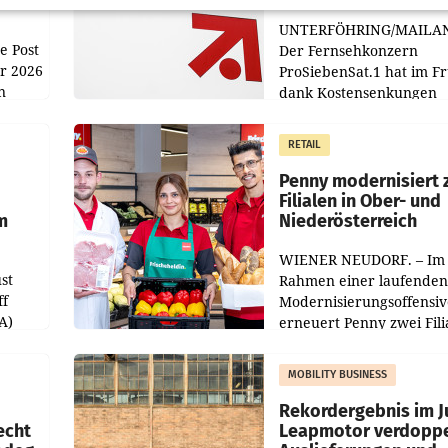
UNTERFÖHRING/MAILA
e Post
Der Fernsehkonzern
hr 2026
ProSiebenSat.1 hat im F
n
dank Kostensenkungen
operativ wieder Gewinn
m Plus
gemacht und die
RETAIL
er
Markterwartung deutlic
übertroffen.
Penny modernisiert 
Filialen in Ober- und
m
Niederösterreich
WIENER NEUDORF. – Im
st
Rahmen einer laufenden
ff
Modernisierungsoffensiv
A)
erneuert Penny zwei Fili
Nieder- und Oberösterre
slauf-
Die beiden Standorte lie
MOBILITY BUSINESS
Haag sowie im rund
ilialen
Rekordergebnis im Ju
echt
Leapmotor verdoppe