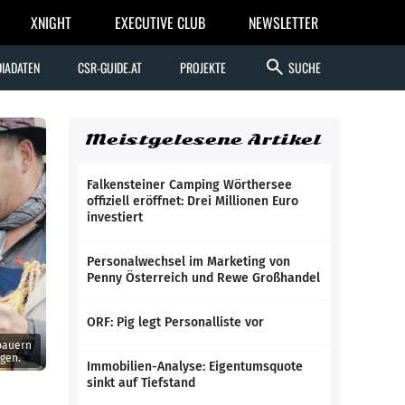
XNIGHT
EXECUTIVE CLUB
NEWSLETTER
search
IADATEN
CSR-GUIDE.AT
PROJEKTE
SUCHE
Meistgelesene Artikel
Falkensteiner Camping Wörthersee
offiziell eröffnet: Drei Millionen Euro
investiert
Personalwechsel im Marketing von
Penny Österreich und Rewe Großhandel
ORF: Pig legt Personalliste vor
nbauern
agen.
Immobilien-Analyse: Eigentumsquote
sinkt auf Tiefstand