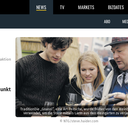
NEWS
TV
MARKETS
BIZDATES
ABO
MED
aktion
punkt
TraditionDie „Goassl”, eine Art Peitsche, wurde früher von den Wei
verwendet, um die Stare mittels Lärm aus den Weingärten zu verj
© NTG/steve.haider.com