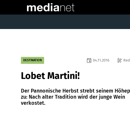
event
draw
04.11.2016
Red
DESTINATION
Lobet Martini!
Der Pannonische Herbst strebt seinem Höhe
zu: Nach alter Tradition wird der junge Wein
verkostet.