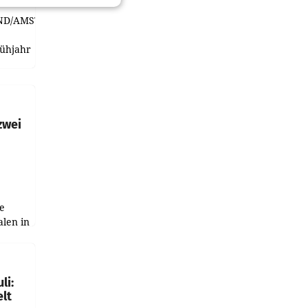
ND/AMSTERDAM.
rühjahr
h
zwei
e
alen in
ich.
gen in
li:
lt