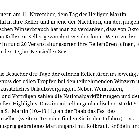
uern am 11. November, dem Tag des Heiligen Martin,
al in ihre Keller und in jene der Nachbarn, um den junge
ischen Winzerbrauch hat man zu verdanken, dass von Okt
on Keller zu Keller gewandert werden kann: Wenn zu den
n rund 20 Veranstaltungsorten ihre Kellertüren öffnen, i
n der Region Neusiedler See.
ie Besucher der Tage der offenen Kellertüren im jeweilig
 Genuss der edlen Tropfen bei den teilnehmenden Winzern 
zusätzliches Urlaubsvergnügen. Neben Weintaufen,
 und Vorträgen zählen die Nationalparkführungen und de
oßen Highlights. Dass im mittelburgenländischen Markt St
 St. Martin (10.–13.11.) an der Raab das Fest des
n selbst (weitere Termine finden Sie in der Infobox). Das
knusprig gebratenes Martinigansl mit Rotkraut, Knödeln un