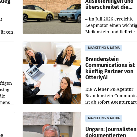
 Adeg
Auslieferungen und
überschreitet die
100.000er-Marke
– Im Juli 2026 erreichte
t
Leapmotor einen wichti
Meilenstein und lieferte
Jürgen
weltweit 101.267 Fahrze
ich
aus, womit sich das Erge
MARKETING & MEDIA
gegenüber Juli 2025 meh
örde
verdoppelte (+102
walt
Brandenstein
Communications ist
künftig Partner von
OtterlyAI
ftigen
Die Wiener PR-Agentur
nstag
Brandenstein Communica
die
ist ab sofort Agenturpar
emens
der KI-Monitoring- und
Optimierungsplattform
MARKETING & MEDIA
OtterlyAI. Damit baut di
Agentur ihr Leistungspor
Ungarn: Journalisten
ue
dokumentierten