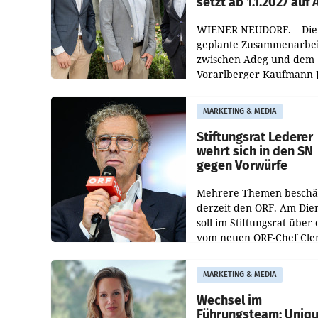
setzt ab 1.1.2027 auf
WIENER NEUDORF. – Die
geplante Zusammenarbei
zwischen Adeg und dem
Vorarlberger Kaufmann 
Albrecht ist kartellrechtl
freigegeben: Die
MARKETING & MEDIA
Bundeswettbewerbsbeh
und der Bundeskartellan
Stiftungsrat Lederer
wehrt sich in den SN
gegen Vorwürfe
Mehrere Themen beschä
derzeit den ORF. Am Die
soll im Stiftungsrat über 
vom neuen ORF-Chef Cl
Pig vorgeschlagenen
Besetzungen für die
MARKETING & MEDIA
Direktionen abgestimmt
werden.
Wechsel im
Führungsteam: Uniq