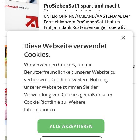
ProSiebenSat.1 spart und macht
überraschend viel Gewinn
UNTERFÖHRING/MAILAND/AMSTERDAM. Der
Fernsehkonzern ProSiebenSat.1 hat im
Frühjahr dank Kostensenkungen operativ
wieder Gewinn gemacht und die
×
Markterwartung deutlich übertroffen.
Diese Webseite verwendet
RETAIL
Eine Bühne für Zirkularität: ARA und
Cookies.
Müller informieren am POS über
Wir verwenden Cookies, um die
Kreislauffähigkeit
Über den gesamten August hinweg rücken die
Benutzerfreundlichkeit unserer Website zu
Altstoff Recycling Austria AG (ARA) und der
Handelskonzern Müller die Initiative
verbessern. Durch die weitere Nutzung
„Kreislauf-Helden“ in allen österreichischen
unserer Webseite stimmen Sie der
Müller-Filialen
RETAIL
Verwendung von Cookies gemäß unserer
Penny modernisiert zwei Filialen in
Cookie-Richtlinie zu.
Weitere
Ober- und Niederösterreich
Informationen
WIENER NEUDORF. – Im Rahmen einer
laufenden Modernisierungsoffensive
erneuert Penny zwei Filialen in Nieder- und
ALLE AKZEPTIEREN
Oberösterreich. Die beiden Standorte liegen
in Haag sowie im rund
RETAIL