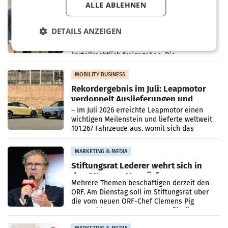
ALLE ABLEHNEN
Alles bereit für den Wechsel: Jürgen
Albrecht setzt ab 1.1.2027 auf Adeg
WIENER NEUDORF. – Die geplante
DETAILS ANZEIGEN
Zusammenarbeit zwischen Adeg und dem
Vorarlberger Kaufmann Jürgen Albrecht ist
kartellrechtlich freigegeben: Die
Bundeswettbewerbsbehörde und der
Bundeskartellanwalt
MOBILITY BUSINESS
Rekordergebnis im Juli: Leapmotor
verdoppelt Auslieferungen und
überschreitet die 100.000er-Marke
– Im Juli 2026 erreichte Leapmotor einen
wichtigen Meilenstein und lieferte weltweit
101.267 Fahrzeuge aus, womit sich das
Ergebnis gegenüber Juli 2025 mehr als
verdoppelte (+102
MARKETING & MEDIA
Stiftungsrat Lederer wehrt sich in
den SN gegen Vorwürfe
Mehrere Themen beschäftigen derzeit den
ORF. Am Dienstag soll im Stiftungsrat über
die vom neuen ORF-Chef Clemens Pig
vorgeschlagenen Besetzungen für die
Direktionen abgestimmt werden.