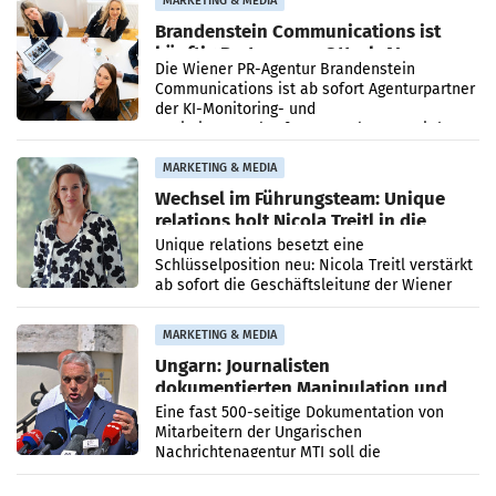
MARKETING & MEDIA
Brandenstein Communications ist
künftig Partner von OtterlyAI
Die Wiener PR-Agentur Brandenstein
Communications ist ab sofort Agenturpartner
der KI-Monitoring- und
Optimierungsplattform OtterlyAI. Damit baut
die Agentur ihr Leistungsportfolio
MARKETING & MEDIA
Wechsel im Führungsteam: Unique
relations holt Nicola Treitl in die
Geschäftsleitung
Unique relations besetzt eine
Schlüsselposition neu: Nicola Treitl verstärkt
ab sofort die Geschäftsleitung der Wiener
PR-Agentur an der Seite von Josef Kalina und
Anna Kalina-Mahr.
MARKETING & MEDIA
Ungarn: Journalisten
dokumentierten Manipulation und
Zensur
Eine fast 500-seitige Dokumentation von
Mitarbeitern der Ungarischen
Nachrichtenagentur MTI soll die
systematische Nachrichten-Manipulation und
Zensur bei der Agentur während der Zeit