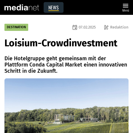
menu
NEWS
Menü
event
draw
07.02.2025
Redaktion
DESTINATION
Loisium-Crowdinvestment
Die Hotelgruppe geht gemeinsam mit der
Plattform Conda Capital Market einen innovativen
Schritt in die Zukunft.