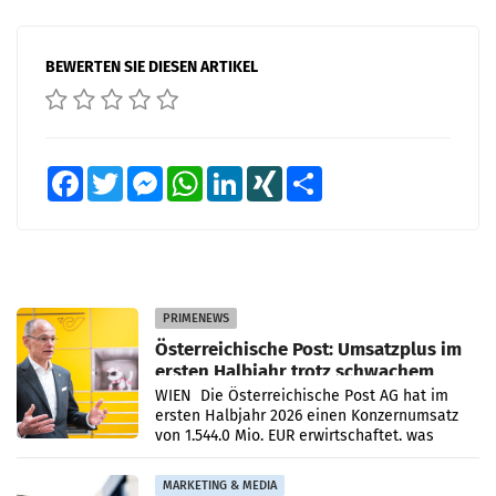
BEWERTEN SIE DIESEN ARTIKEL
Facebook
Twitter
Messenger
WhatsApp
LinkedIn
XING
Teilen
PRIMENEWS
Österreichische Post: Umsatzplus im
ersten Halbjahr trotz schwachem
Briefgeschäft
WIEN Die Österreichische Post AG hat im
ersten Halbjahr 2026 einen Konzernumsatz
von 1.544,0 Mio. EUR erwirtschaftet, was
einem Plus von 3,8 Prozent gegenüber dem
Vergleichszeitraum
MARKETING & MEDIA