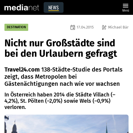
menu
NEWS
Menü
event
draw
17.04.2015
Michael Bär
DESTINATION
Nicht nur Großstädte sind
bei den Urlaubern gefragt
Travel24.com
138-Städte-Studie des Portals
zeigt, dass Metropolen bei
Gästenächtigungen nach wie vor wachsen
In Österreich haben 2014 die Städte Villach (–
4,2%), St. Pölten (–2,0%) sowie Wels (–0,9%)
verloren.