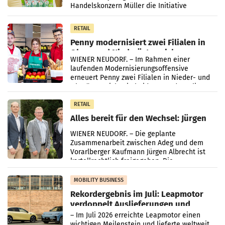
Handelskonzern Müller die Initiative
„Kreislauf-Helden“ in allen österreichischen
Müller-Filialen
RETAIL
Penny modernisiert zwei Filialen in
Ober- und Niederösterreich
WIENER NEUDORF. – Im Rahmen einer
laufenden Modernisierungsoffensive
erneuert Penny zwei Filialen in Nieder- und
Oberösterreich. Die beiden Standorte liegen
in Haag sowie im rund
RETAIL
Alles bereit für den Wechsel: Jürgen
Albrecht setzt ab 1.1.2027 auf Adeg
WIENER NEUDORF. – Die geplante
Zusammenarbeit zwischen Adeg und dem
Vorarlberger Kaufmann Jürgen Albrecht ist
kartellrechtlich freigegeben: Die
Bundeswettbewerbsbehörde und der
Bundeskartellanwalt
MOBILITY BUSINESS
Rekordergebnis im Juli: Leapmotor
verdoppelt Auslieferungen und
überschreitet die 100.000er-Marke
– Im Juli 2026 erreichte Leapmotor einen
wichtigen Meilenstein und lieferte weltweit