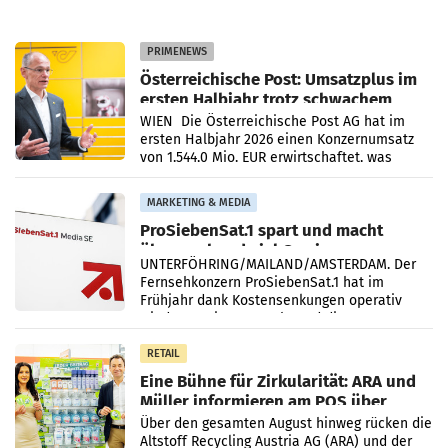
PRIMENEWS
Österreichische Post: Umsatzplus im
ersten Halbjahr trotz schwachem
Briefgeschäft
WIEN Die Österreichische Post AG hat im
ersten Halbjahr 2026 einen Konzernumsatz
von 1.544,0 Mio. EUR erwirtschaftet, was
einem Plus von 3,8 Prozent gegenüber dem
Vergleichszeitraum
MARKETING & MEDIA
ProSiebenSat.1 spart und macht
überraschend viel Gewinn
UNTERFÖHRING/MAILAND/AMSTERDAM. Der
Fernsehkonzern ProSiebenSat.1 hat im
Frühjahr dank Kostensenkungen operativ
wieder Gewinn gemacht und die
Markterwartung deutlich übertroffen.
RETAIL
Eine Bühne für Zirkularität: ARA und
Müller informieren am POS über
Kreislauffähigkeit
Über den gesamten August hinweg rücken die
Altstoff Recycling Austria AG (ARA) und der