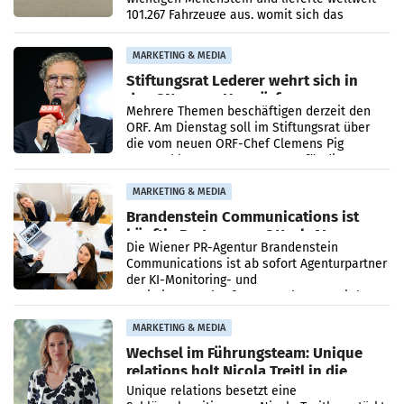
101.267 Fahrzeuge aus, womit sich das
Ergebnis gegenüber Juli 2025 mehr als
verdoppelte (+102
MARKETING & MEDIA
Stiftungsrat Lederer wehrt sich in
den SN gegen Vorwürfe
Mehrere Themen beschäftigen derzeit den
ORF. Am Dienstag soll im Stiftungsrat über
die vom neuen ORF-Chef Clemens Pig
vorgeschlagenen Besetzungen für die
Direktionen abgestimmt werden.
MARKETING & MEDIA
Brandenstein Communications ist
künftig Partner von OtterlyAI
Die Wiener PR-Agentur Brandenstein
Communications ist ab sofort Agenturpartner
der KI-Monitoring- und
Optimierungsplattform OtterlyAI. Damit baut
die Agentur ihr Leistungsportfolio
MARKETING & MEDIA
Wechsel im Führungsteam: Unique
relations holt Nicola Treitl in die
Geschäftsleitung
Unique relations besetzt eine