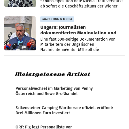
Schlüsselposition neu: Nicola Treitl verstärkt
ab sofort die Geschäftsleitung der Wiener
PR-Agentur an der Seite von Josef Kalina und
Anna Kalina-Mahr.
MARKETING & MEDIA
Ungarn: Journalisten
dokumentierten Manipulation und
Zensur
Eine fast 500-seitige Dokumentation von
Mitarbeitern der Ungarischen
Nachrichtenagentur MTI soll die
systematische Nachrichten-Manipulation und
Zensur bei der Agentur während der Zeit
Meistgelesene Artikel
Personalwechsel im Marketing von Penny
Österreich und Rewe Großhandel
Falkensteiner Camping Wörthersee offiziell eröffnet:
Drei Millionen Euro investiert
ORF: Pig legt Personalliste vor