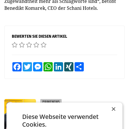
Zugewandtheit mehr als Schlagworte sind“, betont
Benedikt Komarek, CEO der Schani Hotels.
BEWERTEN SIE DIESEN ARTIKEL
Facebook
Twitter
Messenger
WhatsApp
LinkedIn
XING
Teilen
PRIMENEWS
×
Österreichische Post: Umsatzplus im
Diese Webseite verwendet
ersten Halbjahr trotz schwachem
Briefgeschäft
WIEN Die Österreichische Post AG hat im
Cookies.
ersten Halbjahr 2026 einen Konzernumsatz