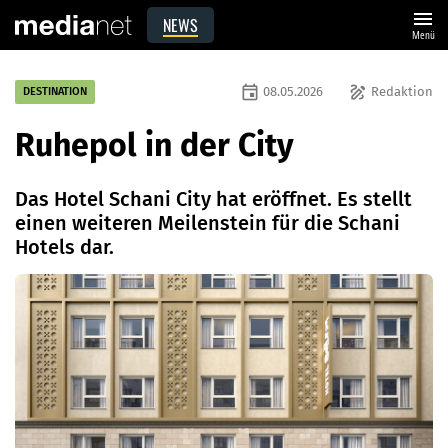
menu
NEWS
Menü
event
draw
08.05.2026
Redaktion
DESTINATION
Ruhepol in der City
Das Hotel Schani City hat eröffnet. Es stellt
einen weiteren Meilenstein für die Schani
Hotels dar.