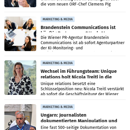
die vom neuen ORF-Chef Clemens Pig
vorgeschlagenen Besetzungen für die
Direktionen abgestimmt werden.
MARKETING & MEDIA
Brandenstein Communications ist
künftig Partner von OtterlyAI
Die Wiener PR-Agentur Brandenstein
Communications ist ab sofort Agenturpartner
der KI-Monitoring- und
Optimierungsplattform OtterlyAI. Damit baut
die Agentur ihr Leistungsportfolio
MARKETING & MEDIA
Wechsel im Führungsteam: Unique
relations holt Nicola Treitl in die
Geschäftsleitung
Unique relations besetzt eine
Schlüsselposition neu: Nicola Treitl verstärkt
ab sofort die Geschäftsleitung der Wiener
PR-Agentur an der Seite von Josef Kalina und
Anna Kalina-Mahr.
MARKETING & MEDIA
Ungarn: Journalisten
dokumentierten Manipulation und
Zensur
Eine fast 500-seitige Dokumentation von