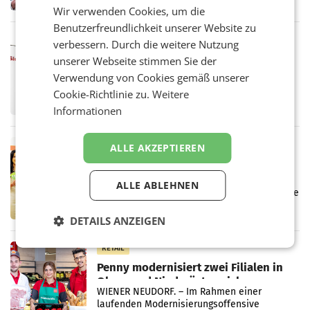
von 1.544,0 Mio. EUR erwirtschaftet, was
Wir verwenden Cookies, um die
einem Plus von 3,8 Prozent gegenüber dem
Benutzerfreundlichkeit unserer Website zu
Vergleichszeitraum
MARKETING & MEDIA
verbessern. Durch die weitere Nutzung
ProSiebenSat.1 spart und macht
unserer Webseite stimmen Sie der
überraschend viel Gewinn
Verwendung von Cookies gemäß unserer
UNTERFÖHRING/MAILAND/AMSTERDAM. Der
Cookie-Richtlinie zu.
Weitere
Fernsehkonzern ProSiebenSat.1 hat im
Frühjahr dank Kostensenkungen operativ
Informationen
wieder Gewinn gemacht und die
Markterwartung deutlich übertroffen.
RETAIL
ALLE AKZEPTIEREN
Eine Bühne für Zirkularität: ARA und
Müller informieren am POS über
ALLE ABLEHNEN
Kreislauffähigkeit
Über den gesamten August hinweg rücken die
Altstoff Recycling Austria AG (ARA) und der
Handelskonzern Müller die Initiative
DETAILS ANZEIGEN
„Kreislauf-Helden“ in allen österreichischen
Müller-Filialen
RETAIL
Penny modernisiert zwei Filialen in
Ober- und Niederösterreich
WIENER NEUDORF. – Im Rahmen einer
laufenden Modernisierungsoffensive