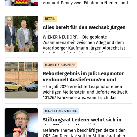
erneuert Penny zwei Filialen in Nieder- und
Oberösterreich. Die beiden Standorte liegen
in Haag sowie im rund
RETAIL
Alles bereit für den Wechsel: Jürgen
Albrecht setzt ab 1.1.2027 auf Adeg
WIENER NEUDORF. – Die geplante
Zusammenarbeit zwischen Adeg und dem
Vorarlberger Kaufmann Jürgen Albrecht ist
kartellrechtlich freigegeben: Die
Bundeswettbewerbsbehörde und der
Bundeskartellanwalt
MOBILITY BUSINESS
Rekordergebnis im Juli: Leapmotor
verdoppelt Auslieferungen und
überschreitet die 100.000er-Marke
– Im Juli 2026 erreichte Leapmotor einen
wichtigen Meilenstein und lieferte weltweit
101.267 Fahrzeuge aus, womit sich das
Ergebnis gegenüber Juli 2025 mehr als
verdoppelte (+102
MARKETING & MEDIA
Stiftungsrat Lederer wehrt sich in
den SN gegen Vorwürfe
Mehrere Themen beschäftigen derzeit den
ORF. Am Dienstag soll im Stiftungsrat über