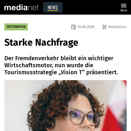
menu
NEWS
Menü
event
draw
19.06.2026
Redaktion
DESTINATION
Starke Nachfrage
Der Fremdenverkehr bleibt ein wichtiger
Wirtschaftsmotor, nun wurde die
Tourismusstrategie „Vision T“ präsentiert.