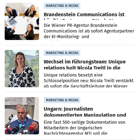
Direktionen abgestimmt werden.
MARKETING & MEDIA
Brandenstein Communications ist
künftig Partner von OtterlyAI
Die Wiener PR-Agentur Brandenstein
Communications ist ab sofort Agenturpartner
der KI-Monitoring- und
Optimierungsplattform OtterlyAI. Damit baut
die Agentur ihr Leistungsportfolio
MARKETING & MEDIA
Wechsel im Führungsteam: Unique
relations holt Nicola Treitl in die
Geschäftsleitung
Unique relations besetzt eine
Schlüsselposition neu: Nicola Treitl verstärkt
ab sofort die Geschäftsleitung der Wiener
PR-Agentur an der Seite von Josef Kalina und
Anna Kalina-Mahr.
MARKETING & MEDIA
Ungarn: Journalisten
dokumentierten Manipulation und
Zensur
Eine fast 500-seitige Dokumentation von
Mitarbeitern der Ungarischen
Nachrichtenagentur MTI soll die
systematische Nachrichten-Manipulation und