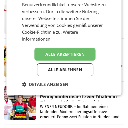
Vergleichszeitraum
MARKETING & MEDIA
Benutzerfreundlichkeit unserer Website zu
ProSiebenSat.1 spart und macht
verbessern. Durch die weitere Nutzung
überraschend viel Gewinn
unserer Webseite stimmen Sie der
UNTERFÖHRING/MAILAND/AMSTERDAM. Der
Verwendung von Cookies gemäß unserer
Fernsehkonzern ProSiebenSat.1 hat im
Frühjahr dank Kostensenkungen operativ
Cookie-Richtlinie zu.
Weitere
wieder Gewinn gemacht und die
Informationen
Markterwartung deutlich übertroffen.
RETAIL
Eine Bühne für Zirkularität: ARA und
ALLE AKZEPTIEREN
Müller informieren am POS über
Kreislauffähigkeit
Über den gesamten August hinweg rücken die
ALLE ABLEHNEN
Altstoff Recycling Austria AG (ARA) und der
Handelskonzern Müller die Initiative
„Kreislauf-Helden“ in allen österreichischen
DETAILS ANZEIGEN
Müller-Filialen
RETAIL
Penny modernisiert zwei Filialen in
Ober- und Niederösterreich
WIENER NEUDORF. – Im Rahmen einer
laufenden Modernisierungsoffensive
erneuert Penny zwei Filialen in Nieder- und
Oberösterreich. Die beiden Standorte liegen
in Haag sowie im rund