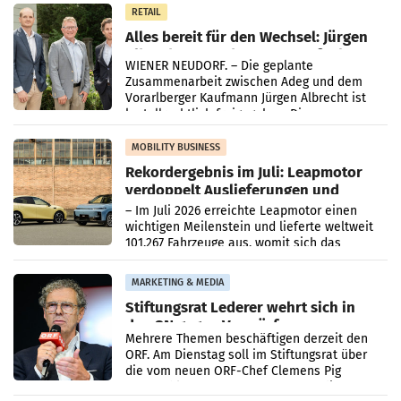
RETAIL
Alles bereit für den Wechsel: Jürgen
Albrecht setzt ab 1.1.2027 auf Adeg
WIENER NEUDORF. – Die geplante
Zusammenarbeit zwischen Adeg und dem
Vorarlberger Kaufmann Jürgen Albrecht ist
kartellrechtlich freigegeben: Die
Bundeswettbewerbsbehörde und der
Bundeskartellanwalt
MOBILITY BUSINESS
Rekordergebnis im Juli: Leapmotor
verdoppelt Auslieferungen und
überschreitet die 100.000er-Marke
– Im Juli 2026 erreichte Leapmotor einen
wichtigen Meilenstein und lieferte weltweit
101.267 Fahrzeuge aus, womit sich das
Ergebnis gegenüber Juli 2025 mehr als
verdoppelte (+102
MARKETING & MEDIA
Stiftungsrat Lederer wehrt sich in
den SN gegen Vorwürfe
Mehrere Themen beschäftigen derzeit den
ORF. Am Dienstag soll im Stiftungsrat über
die vom neuen ORF-Chef Clemens Pig
vorgeschlagenen Besetzungen für die