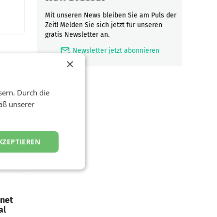
Mit unseren News bleiben Sie am Puls der
Zeit! Melden Sie sich jetzt für unseren
gratis Newsletter an.
mark_email_read
Newsletter jetzt abonnieren
×
sern. Durch die
äß unserer
ftigen
nstag
KZEPTIEREN
die
emens
hnet
al