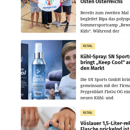
Osten Österreichs
Bereits zum zweiten Mal
begleitet Bipa das polysp
Sommersportcamp „Bew
Kids“. Während der
Campwochen in den Mon
Juli und August versorgt
RETAIL
Unternehmen Kinder so
Kühl-Spray: SN Sport
bringt „Keep Cool“ a
den Markt
Die SN Sports GmbH brin
gemeinsam mit der Firm
Feygenblatt FloGu OG ei
neuen Kühl- und
Regenerations-Spray auf
Markt. Das Produkt nam
RETAIL
„Keep Cool“ ist zu 100 Pr
Vöslauer 1,5-Liter-re
Flasche prickelnd ist