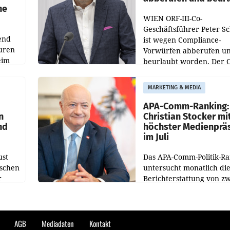
he
WIEN ORF-III-Co-
Geschäftsführer Peter S
end
ist wegen Compliance-
uren
Vorwürfen abberufen u
eim
beurlaubt worden. Der 
bestätigte gegenüber de
uer zu
entsprechende
MARKETING & MEDIA
hsen
Medienberichte.
APA-Comm-Ranking:
n
Christian Stocker mi
nd
höchster Medienprä
im Juli
ust
Das APA-Comm-Politik-R
oschen
untersucht monatlich di
r
Berichterstattung von zw
österreichischen
ndung
Tageszeitungen und anal
ation
welche Politikerinnen u
Politiker Österreichs die
AGB
Mediadaten
Kontakt