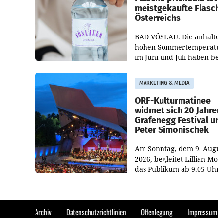
meistgekaufte Flasc
Österreichs
BAD VÖSLAU. Die anhalt
hohen Sommertemperat
im Juni und Juli haben b
niederösterreichischen
Getränkehersteller Vösla
MARKETING & MEDIA
deutlichen Absatzzuwäc
geführt. Während
ORF-Kulturmatinee
widmet sich 20 Jahre
Grafenegg Festival u
Peter Simonischek
Am Sonntag, dem 9. Aug
2026, begleitet Lillian M
das Publikum ab 9.05 Uh
durch die ORF-
„Kulturmatinee“. Die Se
startet mit der Dokument
„20 Jahre Grafenegg
Archiv
Datenschutzrichtlinien
Offenlegung
Impressum