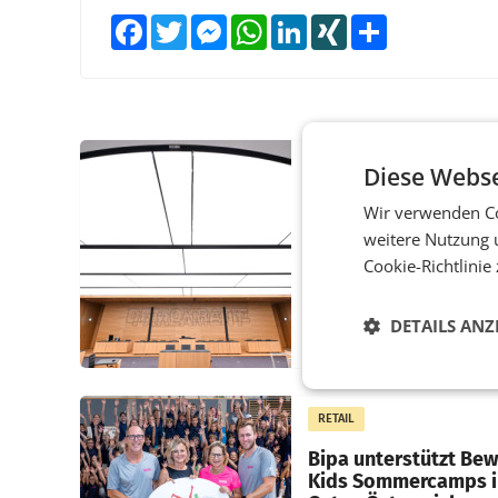
Facebook
Twitter
Messenger
WhatsApp
LinkedIn
XING
Teilen
MARKETING & MEDIA
Diese Webse
Pilnacek-U-Ausschus
Wir verwenden Co
Presserat fordert se
weitere Nutzung 
Berichterstattung
Cookie-Richtlinie
WIEN Der Presserat ford
Medienvertreter dazu au
DETAILS ANZ
U-Ausschuss zu den
Ermittlungen rund um d
Ableben des Ex-Sektions
im Justizministerium, Chr
RETAIL
Pilnacek, auf sensible
Bipa unterstützt Be
Kids Sommercamps 