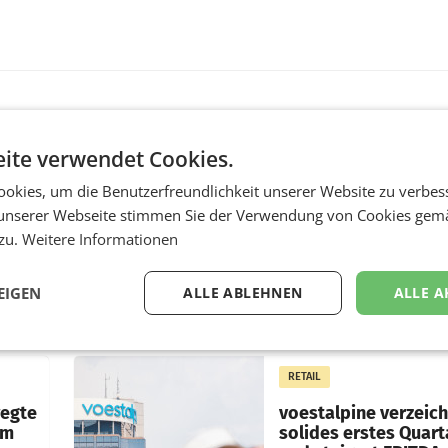
MARKETING & MEDIA
ite verwendet Cookies.
s -
Stiftungsrat Lederer
okies, um die Benutzerfreundlichkeit unserer Website zu verbes
nsible
wehrt sich in den SN
unserer Webseite stimmen Sie der Verwendung von Cookies gem
gegen Vorwürfe
 zu.
Weitere Informationen
ert
Mehrere Themen beschä
f, im
derzeit den ORF. Am Die
EIGEN
ALLE ABLEHNEN
ALLE A
soll im Stiftungsrat über 
as
vom neuen ORF-Chef Cl
chefs
Pig vorgeschlagenen
istian
Besetzungen für die
RETAIL
Direktionen abgestimmt
werden.
wegte
voestalpine verzeic
im
solides erstes Quart