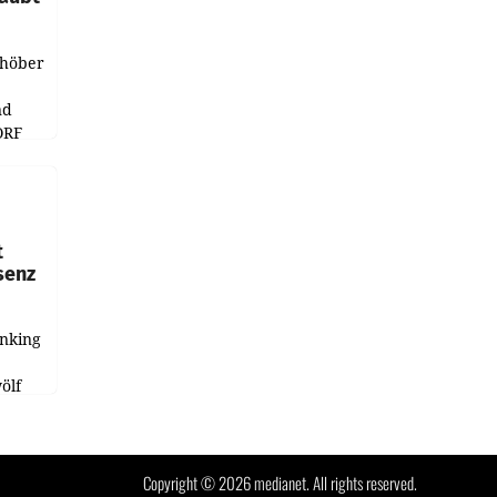
chöber
nd
ORF
r APA
t
senz
anking
e
ölf
ysiert,
nd
Copyright © 2026 medianet. All rights reserved.