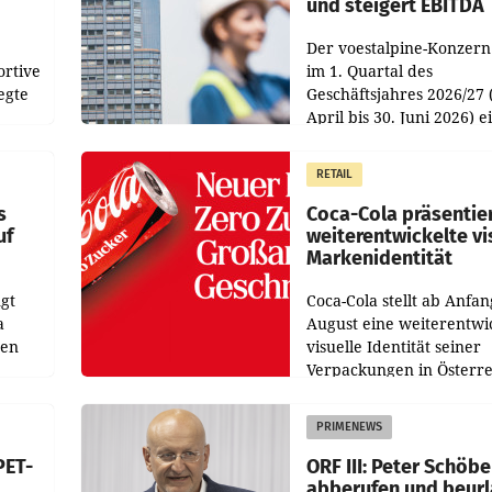
und steigert EBITDA
Der voestalpine-Konzern
ortive
im 1. Quartal des
egte
Geschäftsjahres 2026/27 
April bis 30. Juni 2026) e
aten
solides Ergebnis erwirtsc
 das
Der Umsatz stieg im Verg
RETAIL
wie
zur Vorjahresperiode
s
Coca-Cola präsentie
uf
weiterentwickelte vi
Markenidentität
gt
Coca-Cola stellt ab Anfan
a
August eine weiterentwi
nen
visuelle Identität seiner
Verpackungen in Österre
 den
vor. Im Mittelpunkt des
ens
Redesigns stehen zentral
PRIMENEWS
ozent
Gestaltungselemente
PET-
ORF III: Peter Schöbe
abberufen und beur