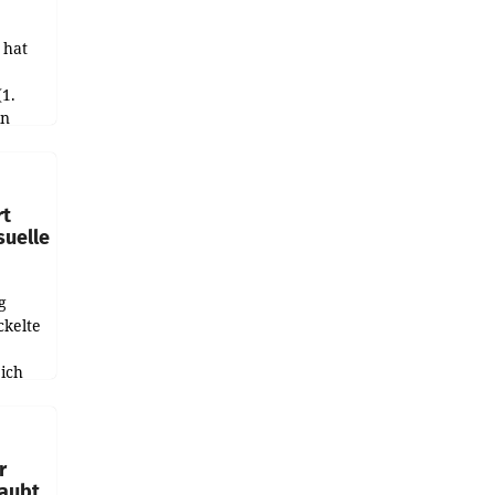
 hat
(1.
in
haftet.
leich
rt
suelle
g
ckelte
ich
e
r
laubt