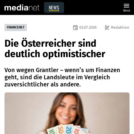
menu
NEWS
Menü
event
draw
03.07.2026
Redaktion
FINANCENET
Die Österreicher sind
deutlich optimistischer
Von wegen Grantler – wenn’s um Finanzen
geht, sind die Landsleute im Vergleich
zuversichtlicher als andere.