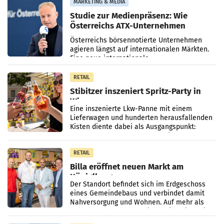
MARKETING & MEDIA
Studie zur Medienpräsenz: Wie
Österreichs ATX-Unternehmen
international wahrgenommen
Österreichs börsennotierte Unternehmen
werden
agieren längst auf internationalen Märkten.
Eine neue internationale
Medienresonanzanalyse untersucht die
weltweite Berichterstattung über
RETAIL
Stibitzer inszeniert Spritz-Party in
Wien
Eine inszenierte Lkw-Panne mit einem
Lieferwagen und hunderten herausfallenden
Kisten diente dabei als Ausgangspunkt:
Passanten wurden gebeten, beim Aufräumen
zu helfen, und erhielten
RETAIL
Billa eröffnet neuen Markt am
Küniglberg
Der Standort befindet sich im Erdgeschoss
eines Gemeindebaus und verbindet damit
Nahversorgung und Wohnen. Auf mehr als
330 m² Verkaufsfläche bietet Billa ein breites
Sortiment mit