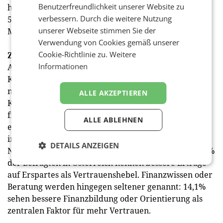
Benutzerfreundlichkeit unserer Website zu
höheres Einkommen oder eine Gehaltserhöhung mit
verbessern. Durch die weitere Nutzung
50,7% sowie niedrigere Kosten für Energie, Wohnen,
unserer Webseite stimmen Sie der
Miete oder Kreditraten mit 47,2%.
Verwendung von Cookies gemäß unserer
Cookie-Richtlinie zu.
Weitere
Zinsen als Vertrauensfaktor
Informationen
Auffällig ist außerdem der Stellenwert von
Kreditzinsen. 18,3% der Befragten in Österreich
nennen niedrigere Zinsen für Kredite und
ALLE AKZEPTIEREN
Kreditkarten als wichtigen Faktor für mehr
finanzielles Vertrauen. Das ist der höchste Wert aller
ALLE ABLEHNEN
elf untersuchten Länder und deutlich über dem
internationalen Durchschnitt von 13,5%. Auch höhere
DETAILS ANZEIGEN
Nettoerträge auf Ersparnisse spielen eine Rolle: 23,3%
der Befragten in Österreich nennen bessere Erträge
auf Erspartes als Vertrauenshebel. Finanzwissen oder
Beratung werden hingegen seltener genannt: 14,1%
sehen bessere Finanzbildung oder Orientierung als
zentralen Faktor für mehr Vertrauen.