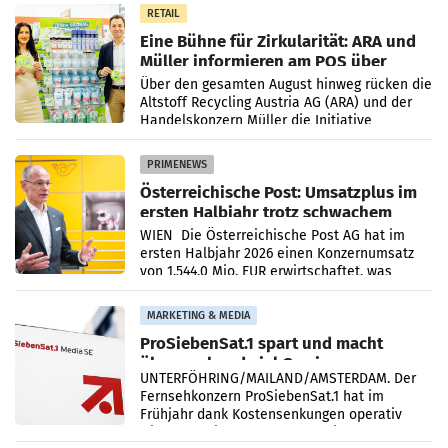
RETAIL
Eine Bühne für Zirkularität: ARA und
Müller informieren am POS über
Kreislauffähigkeit
Über den gesamten August hinweg rücken die
Altstoff Recycling Austria AG (ARA) und der
Handelskonzern Müller die Initiative
„Kreislauf-Helden“ in allen österreichischen
Müller-Filialen
PRIMENEWS
Österreichische Post: Umsatzplus im
ersten Halbjahr trotz schwachem
Briefgeschäft
WIEN Die Österreichische Post AG hat im
ersten Halbjahr 2026 einen Konzernumsatz
von 1.544,0 Mio. EUR erwirtschaftet, was
einem Plus von 3,8 Prozent gegenüber dem
Vergleichszeitraum
MARKETING & MEDIA
ProSiebenSat.1 spart und macht
überraschend viel Gewinn
UNTERFÖHRING/MAILAND/AMSTERDAM. Der
Fernsehkonzern ProSiebenSat.1 hat im
Frühjahr dank Kostensenkungen operativ
wieder Gewinn gemacht und die