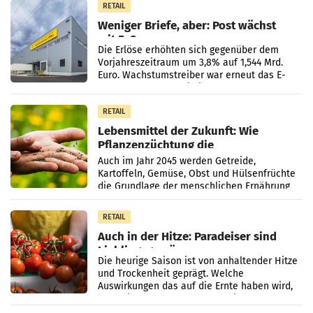
RETAIL
Weniger Briefe, aber: Post wächst
mit E-Commerce
Die Erlöse erhöhten sich gegenüber dem
Vorjahreszeitraum um 3,8% auf 1,544 Mrd.
Euro. Wachstumstreiber war erneut das E-
Commerce- und Logistikgeschäft, während
der Strukturwandel
RETAIL
Lebensmittel der Zukunft: Wie
Pflanzenzüchtung die
Ernährungssicherheit sichert
Auch im Jahr 2045 werden Getreide,
Kartoffeln, Gemüse, Obst und Hülsenfrüchte
die Grundlage der menschlichen Ernährung
bilden. Allerdings verändern sich die
Eigenschaften der Pflanzen
RETAIL
Auch in der Hitze: Paradeiser sind
Lieblingsgemüse
Die heurige Saison ist von anhaltender Hitze
und Trockenheit geprägt. Welche
Auswirkungen das auf die Ernte haben wird,
lässt sich laut Branche noch nicht
abschließend beurteilen.