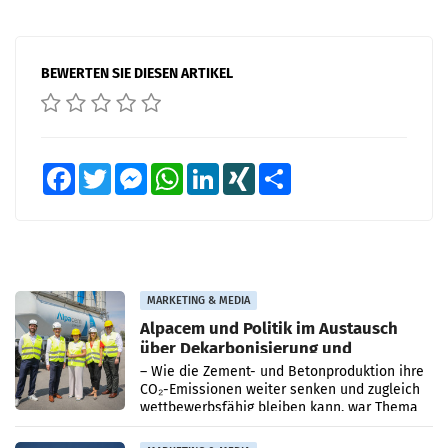
BEWERTEN SIE DIESEN ARTIKEL
Facebook
Twitter
Messenger
WhatsApp
LinkedIn
XING
Teilen
MARKETING & MEDIA
Alpacem und Politik im Austausch
über Dekarbonisierung und
Energiepreise
– Wie die Zement- und Betonproduktion ihre
CO₂-Emissionen weiter senken und zugleich
wettbewerbsfähig bleiben kann, war Thema
eines Treffens zwischen Staatssekretärin
Elisabeth