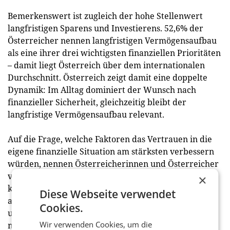
Bemerkenswert ist zugleich der hohe Stellenwert
langfristigen Sparens und Investierens. 52,6% der
Österreicher nennen langfristigen Vermögensaufbau
als eine ihrer drei wichtigsten finanziellen Prioritäten
– damit liegt Österreich über dem internationalen
Durchschnitt. Österreich zeigt damit eine doppelte
Dynamik: Im Alltag dominiert der Wunsch nach
finanzieller Sicherheit, gleichzeitig bleibt der
langfristige Vermögensaufbau relevant.
Auf die Frage, welche Faktoren das Vertrauen in die
eigene finanzielle Situation am stärksten verbessern
würden, nennen Österreicherinnen und Österreicher
vor allem niedrigere Kosten im Alltag. Die Befragten
×
konnten dabei jeweils ihre drei wichtigsten Faktoren
Diese Webseite verwendet
auswählen. 53,8% zählen niedrigere Lebensmittel-
Cookies.
und tägliche Ausgaben zu ihren Top-3-Hebeln für
Wir verwenden Cookies, um die
mehr finanzielles Vertrauen. Dahinter folgen ein