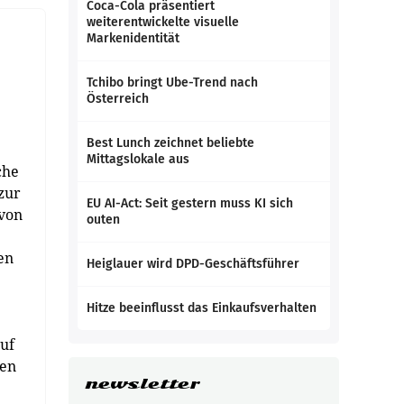
Coca-Cola präsentiert
weiterentwickelte visuelle
Markenidentität
Tchibo bringt Ube-Trend nach
Österreich
Best Lunch zeichnet beliebte
Mittagslokale aus
che
zur
EU AI-Act: Seit gestern muss KI sich
 von
outen
en
Heiglauer wird DPD-Geschäftsführer
Hitze beeinflusst das Einkaufsverhalten
auf
gen
newsletter