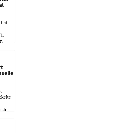
al
 hat
(1.
in
haftet.
leich
rt
suelle
g
ckelte
ich
e