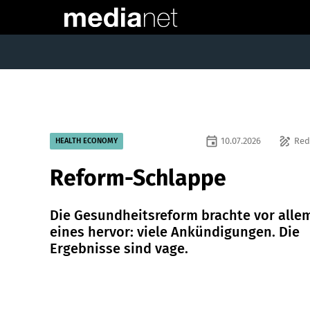
event
draw
10.07.2026
Red
HEALTH ECONOMY
Reform-Schlappe
Die Gesundheitsreform brachte vor alle
eines hervor: viele Ankündigungen. Die
Ergebnisse sind vage.