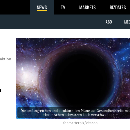
NEWS
TV
MARKETS
BIZDATES
ABO
MED
aktion
m
Die umfangreichen und strukturellen Pläne zur Gesundheitsreform s
kosmischen schwarzen Loch verschwunden.
© smarterpix/vitacop