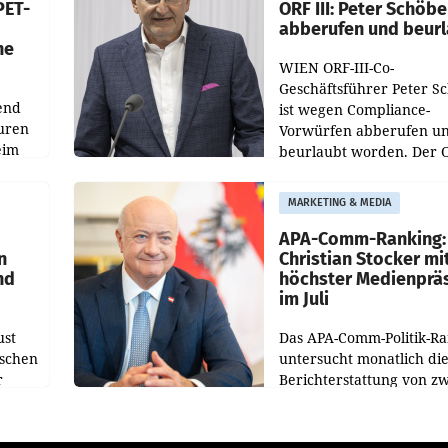
PET-
ORF III: Peter Schöbe
abberufen und beur
he
WIEN ORF-III-Co-
Geschäftsführer Peter S
end
ist wegen Compliance-
uren
Vorwürfen abberufen u
eim
beurlaubt worden. Der 
bestätigte gegenüber de
uer zu
entsprechende
MARKETING & MEDIA
hsen
Medienberichte.
APA-Comm-Ranking:
n
Christian Stocker mi
nd
höchster Medienprä
im Juli
ust
Das APA-Comm-Politik-R
oschen
untersucht monatlich di
r
Berichterstattung von zw
österreichischen
ndung
Tageszeitungen und anal
ation
welche Politikerinnen u