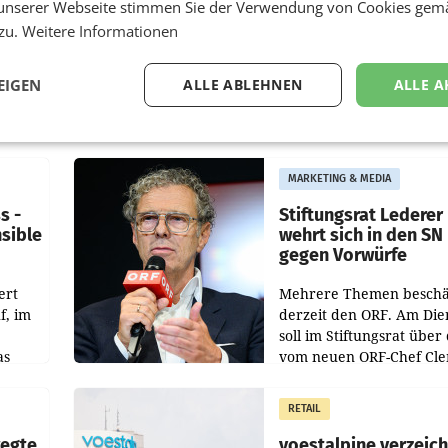
unserer Webseite stimmen Sie der Verwendung von Cookies gem
 zu.
Weitere Informationen
EIGEN
ALLE ABLEHNEN
ALLE A
MARKETING & MEDIA
s -
Stiftungsrat Lederer
nsible
wehrt sich in den SN
gegen Vorwürfe
ert
Mehrere Themen beschä
f, im
derzeit den ORF. Am Die
soll im Stiftungsrat über 
as
vom neuen ORF-Chef Cl
chefs
Pig vorgeschlagenen
istian
Besetzungen für die
RETAIL
Direktionen abgestimmt
werden.
wegte
voestalpine verzeic