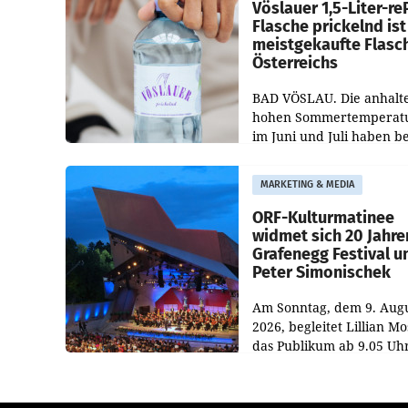
Vöslauer 1,5-Liter-re
Flasche prickelnd ist
meistgekaufte Flasc
Österreichs
BAD VÖSLAU. Die anhalt
hohen Sommertemperat
im Juni und Juli haben b
niederösterreichischen
Getränkehersteller Vösla
MARKETING & MEDIA
deutlichen Absatzzuwäc
geführt. Während
ORF-Kulturmatinee
widmet sich 20 Jahre
Grafenegg Festival u
Peter Simonischek
Am Sonntag, dem 9. Aug
2026, begleitet Lillian M
das Publikum ab 9.05 Uh
durch die ORF-
„Kulturmatinee“. Die Se
startet mit der Dokument