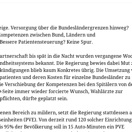
eige. Versorgung über die Bundesländergrenzen hinweg?
 Kompetenzen zwischen Bund, Ländern und
 Bessere Patientensteuerung? Keine Spur.
artnerschaft bis spät in die Nacht wurden vergangene Wo
undheitssystems bekannt. Die Regierung bewies dabei Mut 
nkündigungen blieb kaum Konkretes übrig. Die Umsetzung
patienten und deren Kosten für einzelne Bundesländer zu
ie Verschiebung der Kompetenzen bei den Spitälern von d
-Seite immer wieder forcierte Wunsch, Wahlärzte zur
lichten, dürfte geplatzt sein.
nen Bereich zu mildern, setzt die Regierung stattdessen 
inheiten (PVE). Von derzeit rund 120 solcher Einrichtun
s 95% der Bevölkerung soll in 15 Auto-Minuten ein PVE