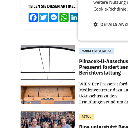
weitere Nutzung 
TEILEN SIE DIESEN ARTIKEL
Cookie-Richtlinie
Facebook
Twitter
Messenger
WhatsApp
LinkedIn
XING
Teilen
DETAILS ANZ
MARKETING & MEDIA
Pilnacek-U-Ausschus
Presserat fordert se
Berichterstattung
WIEN Der Presserat ford
Medienvertreter dazu au
U-Ausschuss zu den
Ermittlungen rund um d
Ableben des Ex-Sektions
im Justizministerium, Chr
RETAIL
Pilnacek, auf sensible
Bipa unterstützt Be