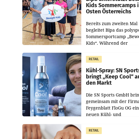
Kids Sommercamps 
Osten Österreichs
Bereits zum zweiten Mal
begleitet Bipa das polysp
Sommersportcamp „Bew
Kids“. Während der
Campwochen in den Mon
Juli und August versorgt
RETAIL
Unternehmen Kinder so
Kühl-Spray: SN Sport
bringt „Keep Cool“ a
den Markt
Die SN Sports GmbH brin
gemeinsam mit der Firm
Feygenblatt FloGu OG ei
neuen Kühl- und
Regenerations-Spray auf
Markt. Das Produkt nam
RETAIL
„Keep Cool“ ist zu 100 Pr