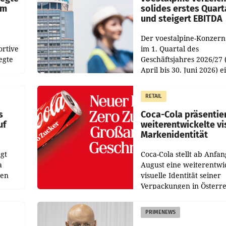
im
solides erstes Quart
und steigert EBITDA
Der voestalpine-Konzern
ortive
im 1. Quartal des
egte
Geschäftsjahres 2026/27 
April bis 30. Juni 2026) e
aten
solides Ergebnis erwirtsc
 das
Der Umsatz stieg im Verg
RETAIL
wie
zur Vorjahresperiode
s
Coca-Cola präsentie
uf
weiterentwickelte vi
Markenidentität
gt
Coca-Cola stellt ab Anfan
a
August eine weiterentwi
nen
visuelle Identität seiner
Verpackungen in Österre
 den
vor. Im Mittelpunkt des
ens
Redesigns stehen zentral
PRIMENEWS
ozent
Gestaltungselemente