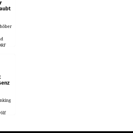
r
laubt
chöber
nd
ORF
r APA
t
senz
anking
e
ölf
ysiert,
nd