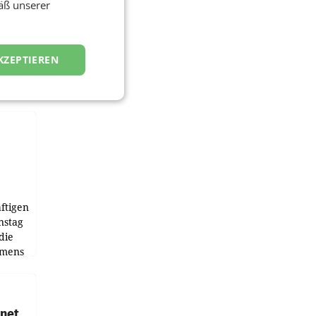
äß unserer
KZEPTIEREN
ftigen
nstag
die
emens
hnet