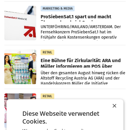
einem Plus von 3,8 Prozent gegenüber dem
Vergleichszeitraum
MARKETING & MEDIA
ProSiebenSat.1 spart und macht
überraschend viel Gewinn
UNTERFÖHRING/MAILAND/AMSTERDAM. Der
Fernsehkonzern ProSiebenSat.1 hat im
Frühjahr dank Kostensenkungen operativ
wieder Gewinn gemacht und die
Markterwartung deutlich übertroffen.
RETAIL
Eine Bühne für Zirkularität: ARA und
Müller informieren am POS über
Kreislauffähigkeit
Über den gesamten August hinweg rücken die
Altstoff Recycling Austria AG (ARA) und der
Handelskonzern Müller die Initiative
„Kreislauf-Helden“ in allen österreichischen
Müller-Filialen
RETAIL
×
Penny modernisiert zwei Filialen in
Ober- und Niederösterreich
Diese Webseite verwendet
WIENER NEUDORF. – Im Rahmen einer
laufenden Modernisierungsoffensive
Cookies.
erneuert Penny zwei Filialen in Nieder- und