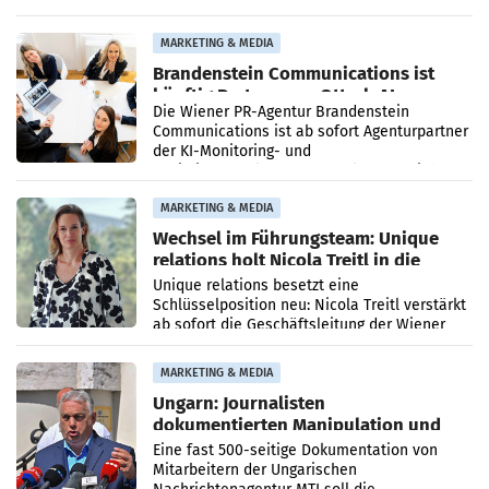
vorgeschlagenen Besetzungen für die
Direktionen abgestimmt werden.
MARKETING & MEDIA
Brandenstein Communications ist
künftig Partner von OtterlyAI
Die Wiener PR-Agentur Brandenstein
Communications ist ab sofort Agenturpartner
der KI-Monitoring- und
Optimierungsplattform OtterlyAI. Damit baut
die Agentur ihr Leistungsportfolio
MARKETING & MEDIA
Wechsel im Führungsteam: Unique
relations holt Nicola Treitl in die
Geschäftsleitung
Unique relations besetzt eine
Schlüsselposition neu: Nicola Treitl verstärkt
ab sofort die Geschäftsleitung der Wiener
PR-Agentur an der Seite von Josef Kalina und
Anna Kalina-Mahr.
MARKETING & MEDIA
Ungarn: Journalisten
dokumentierten Manipulation und
Zensur
Eine fast 500-seitige Dokumentation von
Mitarbeitern der Ungarischen