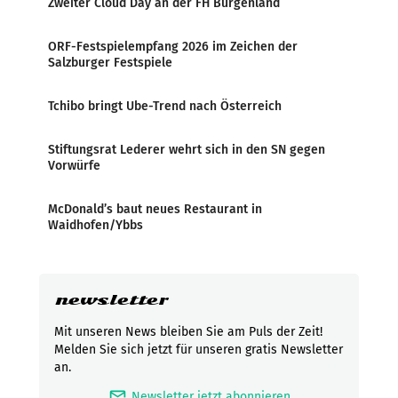
Zweiter Cloud Day an der FH Burgenland
ORF-Festspielempfang 2026 im Zeichen der
Salzburger Festspiele
Tchibo bringt Ube-Trend nach Österreich
Stiftungsrat Lederer wehrt sich in den SN gegen
Vorwürfe
McDonald’s baut neues Restaurant in
Waidhofen/Ybbs
newsletter
Mit unseren News bleiben Sie am Puls der Zeit!
Melden Sie sich jetzt für unseren gratis Newsletter
an.
mark_email_read
Newsletter jetzt abonnieren