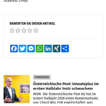
Staaten.
(red)
BEWERTEN SIE DIESEN ARTIKEL
Facebook
Twitter
Messenger
WhatsApp
LinkedIn
XING
Teilen
PRIMENEWS
Österreichische Post: Umsatzplus im
ersten Halbjahr trotz schwachem
Briefgeschäft
WIEN Die Österreichische Post AG hat im
ersten Halbjahr 2026 einen Konzernumsatz
von 1.544,0 Mio. EUR erwirtschaftet, was