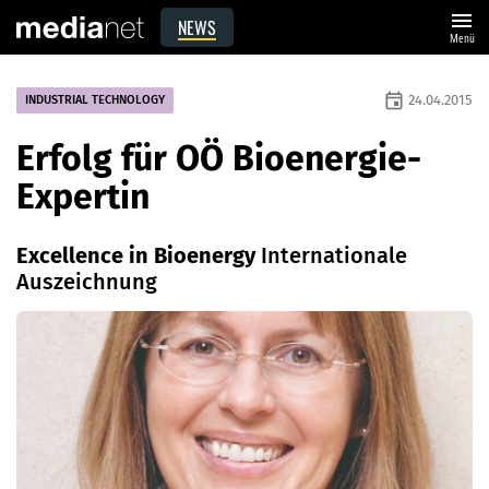
menu
NEWS
Menü
event
24.04.2015
INDUSTRIAL TECHNOLOGY
Erfolg für OÖ Bioenergie-
Expertin
Excellence in Bioenergy
Internationale
Auszeichnung