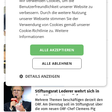
Oberösterreich. Die beiden Standorte liegen
Wir verwenden Cookies, um die
in Haag sowie im rund
Benutzerfreundlichkeit unserer Website zu
RETAIL
verbessern. Durch die weitere Nutzung
Alles bereit für den Wechsel: Jürgen
unserer Webseite stimmen Sie der
Albrecht setzt ab 1.1.2027 auf Adeg
WIENER NEUDORF. – Die geplante
Verwendung von Cookies gemäß unserer
Zusammenarbeit zwischen Adeg und dem
Cookie-Richtlinie zu.
Weitere
Vorarlberger Kaufmann Jürgen Albrecht ist
Informationen
kartellrechtlich freigegeben: Die
Bundeswettbewerbsbehörde und der
Bundeskartellanwalt
MOBILITY BUSINESS
ALLE AKZEPTIEREN
Rekordergebnis im Juli: Leapmotor
verdoppelt Auslieferungen und
überschreitet die 100.000er-Marke
ALLE ABLEHNEN
– Im Juli 2026 erreichte Leapmotor einen
wichtigen Meilenstein und lieferte weltweit
101.267 Fahrzeuge aus, womit sich das
DETAILS ANZEIGEN
Ergebnis gegenüber Juli 2025 mehr als
verdoppelte (+102
MARKETING & MEDIA
Stiftungsrat Lederer wehrt sich in
den SN gegen Vorwürfe
Mehrere Themen beschäftigen derzeit den
ORF. Am Dienstag soll im Stiftungsrat über
die vom neuen ORF-Chef Clemens Pig