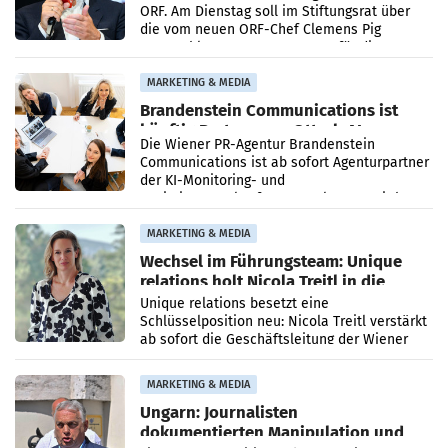
ORF. Am Dienstag soll im Stiftungsrat über
die vom neuen ORF-Chef Clemens Pig
vorgeschlagenen Besetzungen für die
Direktionen abgestimmt werden.
MARKETING & MEDIA
Brandenstein Communications ist
künftig Partner von OtterlyAI
Die Wiener PR-Agentur Brandenstein
Communications ist ab sofort Agenturpartner
der KI-Monitoring- und
Optimierungsplattform OtterlyAI. Damit baut
die Agentur ihr Leistungsportfolio
MARKETING & MEDIA
Wechsel im Führungsteam: Unique
relations holt Nicola Treitl in die
Geschäftsleitung
Unique relations besetzt eine
Schlüsselposition neu: Nicola Treitl verstärkt
ab sofort die Geschäftsleitung der Wiener
PR-Agentur an der Seite von Josef Kalina und
Anna Kalina-Mahr.
MARKETING & MEDIA
Ungarn: Journalisten
dokumentierten Manipulation und