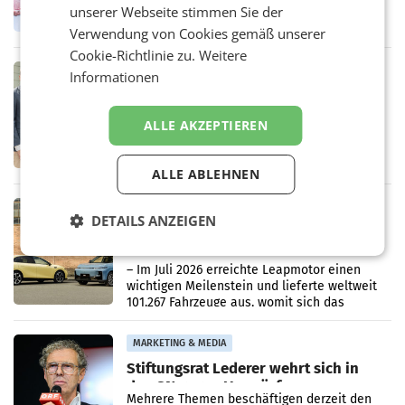
laufenden Modernisierungsoffensive
unserer Webseite stimmen Sie der
erneuert Penny zwei Filialen in Nieder- und
Verwendung von Cookies gemäß unserer
Oberösterreich. Die beiden Standorte liegen
Cookie-Richtlinie zu.
Weitere
in Haag sowie im rund
RETAIL
Informationen
Alles bereit für den Wechsel: Jürgen
Albrecht setzt ab 1.1.2027 auf Adeg
WIENER NEUDORF. – Die geplante
ALLE AKZEPTIEREN
Zusammenarbeit zwischen Adeg und dem
Vorarlberger Kaufmann Jürgen Albrecht ist
kartellrechtlich freigegeben: Die
ALLE ABLEHNEN
Bundeswettbewerbsbehörde und der
Bundeskartellanwalt
MOBILITY BUSINESS
DETAILS ANZEIGEN
Rekordergebnis im Juli: Leapmotor
verdoppelt Auslieferungen und
überschreitet die 100.000er-Marke
– Im Juli 2026 erreichte Leapmotor einen
wichtigen Meilenstein und lieferte weltweit
101.267 Fahrzeuge aus, womit sich das
Ergebnis gegenüber Juli 2025 mehr als
verdoppelte (+102
MARKETING & MEDIA
Stiftungsrat Lederer wehrt sich in
den SN gegen Vorwürfe
Mehrere Themen beschäftigen derzeit den