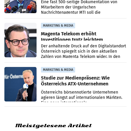
Zensur
Eine fast 500-seitige Dokumentation von
Mitarbeitern der Ungarischen
Nachrichtenagentur MTI soll die
systematische Nachrichten-Manipulation und
Zensur bei der Agentur während der Zeit
MARKETING & MEDIA
Magenta Telekom erhöht
Investitionen trotz leichtem
Umsatzrückgang
Der anhaltende Druck auf den Digitalstandort
Österreich spiegelt sich in den aktuellen
Zahlen von Magenta Telekom wider. In den
ersten sechs Monaten des laufenden Jahres
verzeichnete
MARKETING & MEDIA
Studie zur Medienpräsenz: Wie
Österreichs ATX-Unternehmen
international wahrgenommen
Österreichs börsennotierte Unternehmen
werden
agieren längst auf internationalen Märkten.
Eine neue internationale
Medienresonanzanalyse untersucht die
weltweite Berichterstattung über
Meistgelesene Artikel