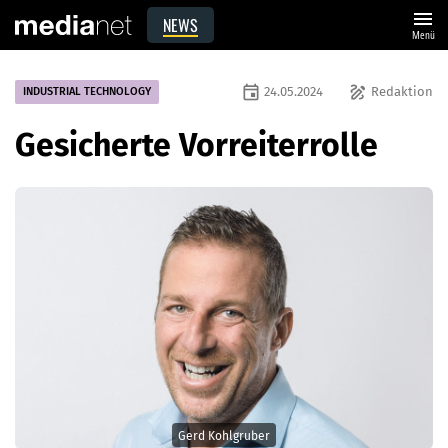
menu
NEWS
Menü
event
draw
24.05.2024
Redaktion
INDUSTRIAL TECHNOLOGY
Gesicherte Vorreiterrolle
Gerd Kohlgruber