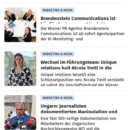
vorgeschlagenen Besetzungen für die
Direktionen abgestimmt werden.
MARKETING & MEDIA
Brandenstein Communications ist
künftig Partner von OtterlyAI
Die Wiener PR-Agentur Brandenstein
Communications ist ab sofort Agenturpartner
der KI-Monitoring- und
Optimierungsplattform OtterlyAI. Damit baut
die Agentur ihr Leistungsportfolio
MARKETING & MEDIA
Wechsel im Führungsteam: Unique
relations holt Nicola Treitl in die
Geschäftsleitung
Unique relations besetzt eine
Schlüsselposition neu: Nicola Treitl verstärkt
ab sofort die Geschäftsleitung der Wiener
PR-Agentur an der Seite von Josef Kalina und
Anna Kalina-Mahr.
MARKETING & MEDIA
Ungarn: Journalisten
dokumentierten Manipulation und
Zensur
Eine fast 500-seitige Dokumentation von
Mitarbeitern der Ungarischen
Nachrichtenagentur MTI soll die