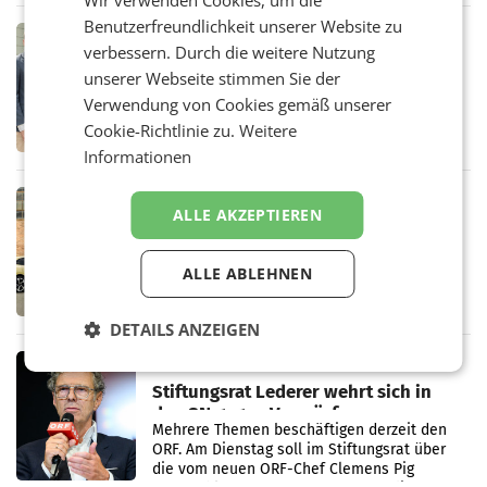
Wir verwenden Cookies, um die
in Haag sowie im rund
Benutzerfreundlichkeit unserer Website zu
RETAIL
verbessern. Durch die weitere Nutzung
Alles bereit für den Wechsel: Jürgen
unserer Webseite stimmen Sie der
Albrecht setzt ab 1.1.2027 auf Adeg
WIENER NEUDORF. – Die geplante
Verwendung von Cookies gemäß unserer
Zusammenarbeit zwischen Adeg und dem
Cookie-Richtlinie zu.
Weitere
Vorarlberger Kaufmann Jürgen Albrecht ist
Informationen
kartellrechtlich freigegeben: Die
Bundeswettbewerbsbehörde und der
Bundeskartellanwalt
MOBILITY BUSINESS
ALLE AKZEPTIEREN
Rekordergebnis im Juli: Leapmotor
verdoppelt Auslieferungen und
überschreitet die 100.000er-Marke
ALLE ABLEHNEN
– Im Juli 2026 erreichte Leapmotor einen
wichtigen Meilenstein und lieferte weltweit
101.267 Fahrzeuge aus, womit sich das
DETAILS ANZEIGEN
Ergebnis gegenüber Juli 2025 mehr als
verdoppelte (+102
MARKETING & MEDIA
Stiftungsrat Lederer wehrt sich in
den SN gegen Vorwürfe
Mehrere Themen beschäftigen derzeit den
ORF. Am Dienstag soll im Stiftungsrat über
die vom neuen ORF-Chef Clemens Pig