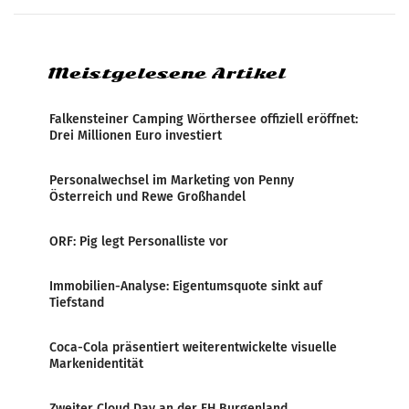
systematische Nachrichten-Manipulation und
Zensur bei der Agentur während der Zeit
Meistgelesene Artikel
Falkensteiner Camping Wörthersee offiziell eröffnet:
Drei Millionen Euro investiert
Personalwechsel im Marketing von Penny
Österreich und Rewe Großhandel
ORF: Pig legt Personalliste vor
Immobilien-Analyse: Eigentumsquote sinkt auf
Tiefstand
Coca-Cola präsentiert weiterentwickelte visuelle
Markenidentität
Zweiter Cloud Day an der FH Burgenland