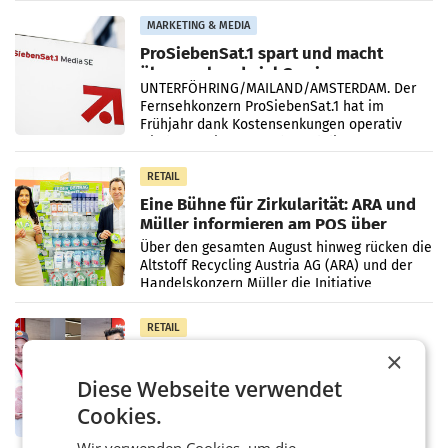
Vergleichszeitraum
MARKETING & MEDIA
ProSiebenSat.1 spart und macht
überraschend viel Gewinn
UNTERFÖHRING/MAILAND/AMSTERDAM. Der
Fernsehkonzern ProSiebenSat.1 hat im
Frühjahr dank Kostensenkungen operativ
wieder Gewinn gemacht und die
Markterwartung deutlich übertroffen.
RETAIL
Eine Bühne für Zirkularität: ARA und
Müller informieren am POS über
Kreislauffähigkeit
Über den gesamten August hinweg rücken die
Altstoff Recycling Austria AG (ARA) und der
Handelskonzern Müller die Initiative
„Kreislauf-Helden“ in allen österreichischen
Müller-Filialen
RETAIL
Penny modernisiert zwei Filialen in
×
Ober- und Niederösterreich
Diese Webseite verwendet
WIENER NEUDORF. – Im Rahmen einer
laufenden Modernisierungsoffensive
Cookies.
erneuert Penny zwei Filialen in Nieder- und
Oberösterreich. Die beiden Standorte liegen