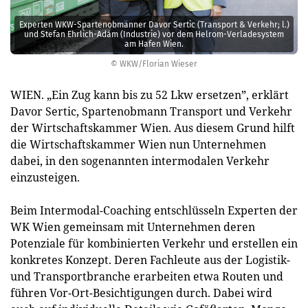
Experten WKW-Spartenobmänner Davor Sertic (Transport & Verkehr; l.)
und Stefan Ehrlich-Adám (Industrie) vor dem Helrom-Verladesystem
am Hafen Wien.
© WKW/Florian Wieser
WIEN. „Ein Zug kann bis zu 52 Lkw ersetzen”, erklärt
Davor Sertic, Spartenobmann Transport und Verkehr
der Wirtschaftskammer Wien. Aus diesem Grund hilft
die Wirtschaftskammer Wien nun Unternehmen
dabei, in den sogenannten intermodalen Verkehr
einzusteigen.
Beim Intermodal-Coaching entschlüsseln Experten der
WK Wien gemeinsam mit Unternehmen deren
Potenziale für kombinierten Verkehr und erstellen ein
konkretes Konzept. Deren Fachleute aus der Logistik-
und Transportbranche erarbeiten etwa Routen und
führen Vor-Ort-Besichtigungen durch. Dabei wird