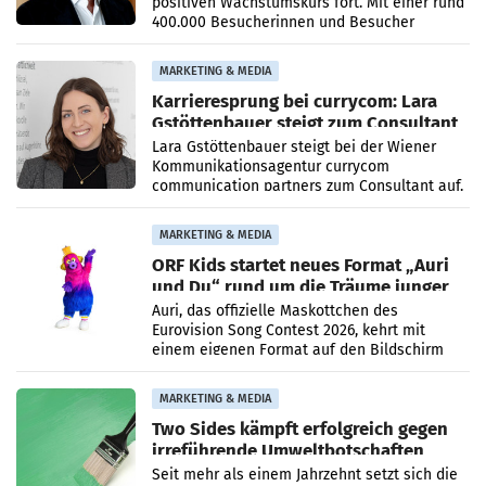
positiven Wachstumskurs fort. Mit einer rund
400.000 Besucherinnen und Besucher
höheren Nettoreichweite im ersten Halbjahr
2026 gegenüber dem
MARKETING & MEDIA
Karrieresprung bei currycom: Lara
Gstöttenbauer steigt zum Consultant
auf
Lara Gstöttenbauer steigt bei der Wiener
Kommunikationsagentur currycom
communication partners zum Consultant auf.
Die 27-jährige Beraterin betreut Kundinnen
und Kunden in den Bereichen
MARKETING & MEDIA
ORF Kids startet neues Format „Auri
und Du“ rund um die Träume junger
Menschen
Auri, das offizielle Maskottchen des
Eurovision Song Contest 2026, kehrt mit
einem eigenen Format auf den Bildschirm
zurück. In der neuen Sendung „Auri und Du“
bei ORF Kids steht
MARKETING & MEDIA
Two Sides kämpft erfolgreich gegen
irreführende Umweltbotschaften
beim Papiereinsatz
Seit mehr als einem Jahrzehnt setzt sich die