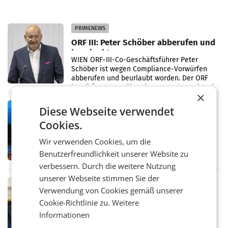
PRIMENEWS
ORF III: Peter Schöber abberufen und
beurlaubt
WIEN ORF-III-Co-Geschäftsführer Peter
Schöber ist wegen Compliance-Vorwürfen
abberufen und beurlaubt worden. Der ORF
bestätigte gegenüber der APA entsprechende
×
Medienberichte.
MARKETING & MEDIA
Diese Webseite verwendet
ORF-Kulturmatinee widmet sich 20
Cookies.
Jahren Grafenegg Festival und Peter
Simonischek
Wir verwenden Cookies, um die
Am Sonntag, dem 9. August 2026, begleitet
Lillian Moschen das Publikum ab 9.05 Uhr
Benutzerfreundlichkeit unserer Website zu
durch die ORF-„Kulturmatinee“. Die Sendung
verbessern. Durch die weitere Nutzung
startet mit der Dokumentation „20 Jahre
unserer Webseite stimmen Sie der
Grafenegg
MARKETING & MEDIA
Verwendung von Cookies gemäß unserer
APA-Comm-Ranking: Christian
Cookie-Richtlinie zu.
Weitere
Stocker mit höchster Medienpräsenz
Informationen
im Juli
Das APA-Comm-Politik-Ranking untersucht
monatlich die Berichterstattung von zwölf