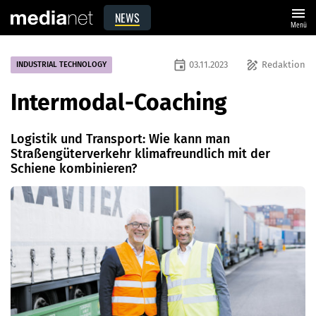
menu
NEWS
Menü
event
draw
03.11.2023
Redaktion
INDUSTRIAL TECHNOLOGY
Intermodal-Coaching
Logistik und Transport: Wie kann man
Straßengüterverkehr klimafreundlich mit der
Schiene kombinieren?