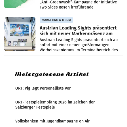
„Anti-Greenwash“-Kampagne der Initiative
Two Sides gegen irreführende
Umweltaussagen bei Papierkommunikation
und papierbasierten Verpackungen
MARKETING & MEDIA
Austrian Leading Sights präsentiert
sich mit neuer Markenpräsenz am
Flughafen Wien
Austrian Leading Sights präsentiert sich ab
sofort mit einer neuen großformatigen
Werbeinszenierung im Terminalbereich des
Flughafen Wien. Die Präsenz befindet sich im
Verbindungsbereich
Meistgelesene Artikel
ORF: Pig legt Personalliste vor
ORF-Festspielempfang 2026 im Zeichen der
Salzburger Festspiele
Volksbanken mit Jugendkampagne on Air