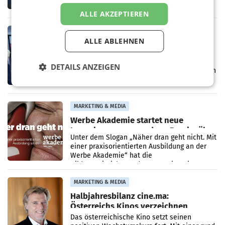
österreichischen Tageszeitungen und
ALLE AKZEPTIEREN
analysiert, welche Politikerinnen und
Politiker Österreichs die
MARKETING & MEDIA
ALLE ABLEHNEN
Prozess zu Warner-Übernahme erst
im März 2027
LOS ANGELES Die geplante Übernahme des
DETAILS ANZEIGEN
Hollywood-Urgesteins Warner Brothers durch
den Rivalen Paramount wird noch lange in
der Schwebe bleiben. Eine Richterin setzte
den Prozess zu
MARKETING & MEDIA
Werbe Akademie startet neue
Imagekampagne rund um Praxisnähe
Unter dem Slogan „Näher dran geht nicht. Mit
einer praxisorientierten Ausbildung an der
Werbe Akademie“ hat die
Bildungseinrichtung des WIFI Wien eine neue
Imagekampagne gestartet.
MARKETING & MEDIA
Halbjahresbilanz cine.ma:
Österreichs Kinos verzeichnen
400.000 Besucher mehr
Das österreichische Kino setzt seinen