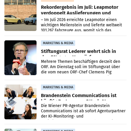
Rekordergebnis im Juli: Leapmotor
verdoppelt Auslieferungen und
überschreitet die 100.000er-Marke
– Im Juli 2026 erreichte Leapmotor einen
wichtigen Meilenstein und lieferte weltweit
101.267 Fahrzeuge aus, womit sich das
Ergebnis gegenüber Juli 2025 mehr als
verdoppelte (+102
MARKETING & MEDIA
Stiftungsrat Lederer wehrt sich in
den SN gegen Vorwürfe
Mehrere Themen beschäftigen derzeit den
ORF. Am Dienstag soll im Stiftungsrat über
die vom neuen ORF-Chef Clemens Pig
vorgeschlagenen Besetzungen für die
Direktionen abgestimmt werden.
MARKETING & MEDIA
Brandenstein Communications ist
künftig Partner von OtterlyAI
Die Wiener PR-Agentur Brandenstein
Communications ist ab sofort Agenturpartner
der KI-Monitoring- und
Optimierungsplattform OtterlyAI. Damit baut
die Agentur ihr Leistungsportfolio