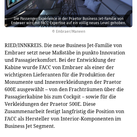
Die Passenger Experience in der Praetor Business Jet-Familie von
Embraer wird mit FACC-Expertise auf ein völlig neues Level gehoben.
© Embraer/Maneen
RIED/INNKREIS. Die neue Business Jet-Familie von
Embraer setzt neue Maßstäbe in punkto Innovation
und Passagierkomfort. Bei der Entwicklung der
Kabine wurde FACC von Embraer als einer der
wichtigsten Lieferanten für die Produktion der
Monumente und Innenverkleidungen der Praetor
600E ausgewählt – von den Frachträumen über die
Passagierkabine bis zum Cockpit – sowie für die
Verkleidungen der Praetor 500E. Diese
Zusammenarbeit festigt langfristig die Position von
FACC als Hersteller von Interior-Komponenten im
Business Jet Segment.