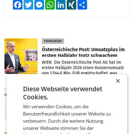
Facebook
Twitter
Messenger
WhatsApp
LinkedIn
XING
Teilen
PRIMENEWS
Österreichische Post: Umsatzplus im
ersten Halbjahr trotz schwachem
Briefgeschäft
WIEN Die Österreichische Post AG hat im
ersten Halbjahr 2026 einen Konzernumsatz
von 1.544,0 Mio. EUR erwirtschaftet, was
×
einem Plus von 3,8 Prozent gegenüber dem
Vergleichszeitraum
MARKETING & MEDIA
Diese Webseite verwendet
ProSiebenSat.1 spart und macht
Cookies.
überraschend viel Gewinn
UNTERFÖHRING/MAILAND/AMSTERDAM. Der
Wir verwenden Cookies, um die
Fernsehkonzern ProSiebenSat.1 hat im
Benutzerfreundlichkeit unserer Website zu
Frühjahr dank Kostensenkungen operativ
verbessern. Durch die weitere Nutzung
wieder Gewinn gemacht und die
Markterwartung deutlich übertroffen.
unserer Webseite stimmen Sie der
RETAIL