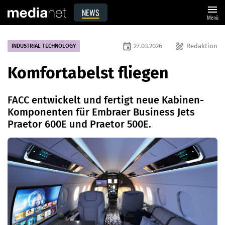
menu
NEWS
Menü
event
draw
27.03.2026
Redaktion
INDUSTRIAL TECHNOLOGY
Komfortabelst fliegen
FACC entwickelt und fertigt neue Kabinen-
Komponenten für ­Embraer Business Jets
Praetor 600E und Praetor 500E.