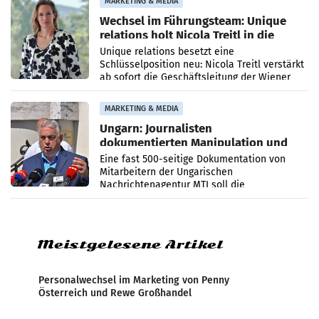
MARKETING & MEDIA
Wechsel im Führungsteam: Unique
relations holt Nicola Treitl in die
Geschäftsleitung
Unique relations besetzt eine
Schlüsselposition neu: Nicola Treitl verstärkt
ab sofort die Geschäftsleitung der Wiener
PR-Agentur an der Seite von Josef Kalina und
Anna Kalina-Mahr.
MARKETING & MEDIA
Ungarn: Journalisten
dokumentierten Manipulation und
Zensur
Eine fast 500-seitige Dokumentation von
Mitarbeitern der Ungarischen
Nachrichtenagentur MTI soll die
systematische Nachrichten-Manipulation und
Zensur bei der Agentur während der Zeit
Meistgelesene Artikel
Personalwechsel im Marketing von Penny
Österreich und Rewe Großhandel