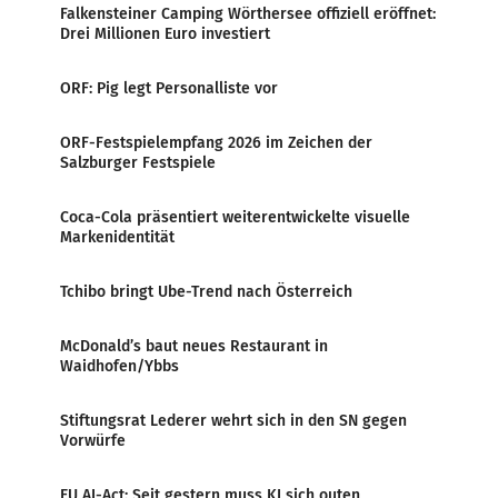
Falkensteiner Camping Wörthersee offiziell eröffnet:
Drei Millionen Euro investiert
ORF: Pig legt Personalliste vor
ORF-Festspielempfang 2026 im Zeichen der
Salzburger Festspiele
Coca-Cola präsentiert weiterentwickelte visuelle
Markenidentität
Tchibo bringt Ube-Trend nach Österreich
McDonald’s baut neues Restaurant in
Waidhofen/Ybbs
Stiftungsrat Lederer wehrt sich in den SN gegen
Vorwürfe
EU AI-Act: Seit gestern muss KI sich outen