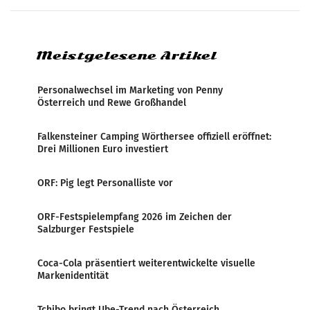
systematische Nachrichten-Manipulation und
Zensur bei der Agentur während der Zeit
Meistgelesene Artikel
Personalwechsel im Marketing von Penny
Österreich und Rewe Großhandel
Falkensteiner Camping Wörthersee offiziell eröffnet:
Drei Millionen Euro investiert
ORF: Pig legt Personalliste vor
ORF-Festspielempfang 2026 im Zeichen der
Salzburger Festspiele
Coca-Cola präsentiert weiterentwickelte visuelle
Markenidentität
Tchibo bringt Ube-Trend nach Österreich