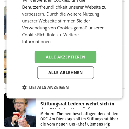
Wir verwenden Cookies, um die
in Haag sowie im rund
Benutzerfreundlichkeit unserer Website zu
RETAIL
verbessern. Durch die weitere Nutzung
Alles bereit für den Wechsel: Jürgen
unserer Webseite stimmen Sie der
Albrecht setzt ab 1.1.2027 auf Adeg
WIENER NEUDORF. – Die geplante
Verwendung von Cookies gemäß unserer
Zusammenarbeit zwischen Adeg und dem
Cookie-Richtlinie zu.
Weitere
Vorarlberger Kaufmann Jürgen Albrecht ist
Informationen
kartellrechtlich freigegeben: Die
Bundeswettbewerbsbehörde und der
Bundeskartellanwalt
MOBILITY BUSINESS
ALLE AKZEPTIEREN
Rekordergebnis im Juli: Leapmotor
verdoppelt Auslieferungen und
überschreitet die 100.000er-Marke
ALLE ABLEHNEN
– Im Juli 2026 erreichte Leapmotor einen
wichtigen Meilenstein und lieferte weltweit
101.267 Fahrzeuge aus, womit sich das
DETAILS ANZEIGEN
Ergebnis gegenüber Juli 2025 mehr als
verdoppelte (+102
MARKETING & MEDIA
Stiftungsrat Lederer wehrt sich in
den SN gegen Vorwürfe
Mehrere Themen beschäftigen derzeit den
ORF. Am Dienstag soll im Stiftungsrat über
die vom neuen ORF-Chef Clemens Pig