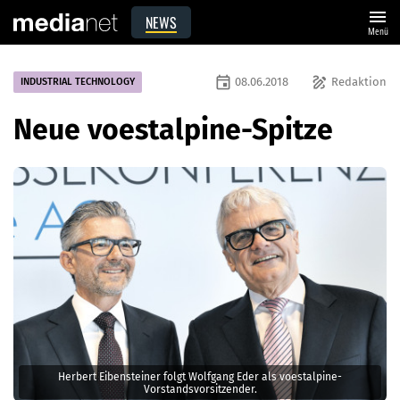
menu
NEWS
Menü
event
draw
08.06.2018
Redaktion
INDUSTRIAL TECHNOLOGY
Neue voestalpine-Spitze
Herbert Eibensteiner folgt Wolfgang Eder als voestalpine-
Vorstandsvorsitzender.