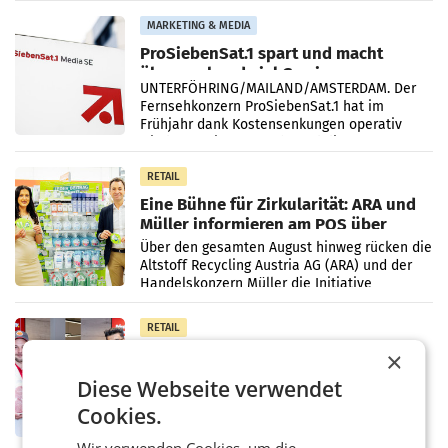
Vergleichszeitraum
MARKETING & MEDIA
ProSiebenSat.1 spart und macht
überraschend viel Gewinn
UNTERFÖHRING/MAILAND/AMSTERDAM. Der
Fernsehkonzern ProSiebenSat.1 hat im
Frühjahr dank Kostensenkungen operativ
wieder Gewinn gemacht und die
Markterwartung deutlich übertroffen.
RETAIL
Eine Bühne für Zirkularität: ARA und
Müller informieren am POS über
Kreislauffähigkeit
Über den gesamten August hinweg rücken die
Altstoff Recycling Austria AG (ARA) und der
Handelskonzern Müller die Initiative
„Kreislauf-Helden“ in allen österreichischen
Müller-Filialen
RETAIL
Penny modernisiert zwei Filialen in
×
Ober- und Niederösterreich
Diese Webseite verwendet
WIENER NEUDORF. – Im Rahmen einer
laufenden Modernisierungsoffensive
Cookies.
erneuert Penny zwei Filialen in Nieder- und
Oberösterreich. Die beiden Standorte liegen