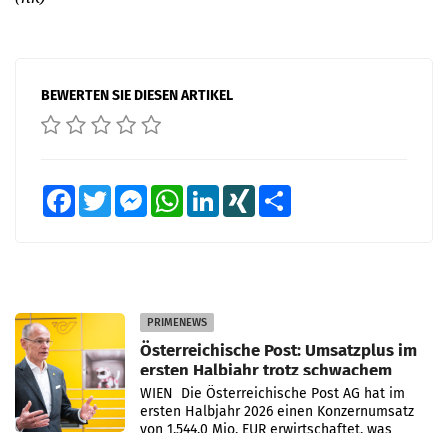
BEWERTEN SIE DIESEN ARTIKEL
Facebook
Twitter
Messenger
WhatsApp
LinkedIn
XING
Teilen
PRIMENEWS
Österreichische Post: Umsatzplus im
ersten Halbjahr trotz schwachem
Briefgeschäft
WIEN Die Österreichische Post AG hat im
ersten Halbjahr 2026 einen Konzernumsatz
von 1.544,0 Mio. EUR erwirtschaftet, was
einem Plus von 3,8 Prozent gegenüber dem