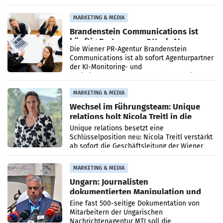
vorgeschlagenen Besetzungen für die
Direktionen abgestimmt werden.
MARKETING & MEDIA
Brandenstein Communications ist
künftig Partner von OtterlyAI
Die Wiener PR-Agentur Brandenstein
Communications ist ab sofort Agenturpartner
der KI-Monitoring- und
Optimierungsplattform OtterlyAI. Damit baut
die Agentur ihr Leistungsportfolio
MARKETING & MEDIA
Wechsel im Führungsteam: Unique
relations holt Nicola Treitl in die
Geschäftsleitung
Unique relations besetzt eine
Schlüsselposition neu: Nicola Treitl verstärkt
ab sofort die Geschäftsleitung der Wiener
PR-Agentur an der Seite von Josef Kalina und
Anna Kalina-Mahr.
MARKETING & MEDIA
Ungarn: Journalisten
dokumentierten Manipulation und
Zensur
Eine fast 500-seitige Dokumentation von
Mitarbeitern der Ungarischen
Nachrichtenagentur MTI soll die