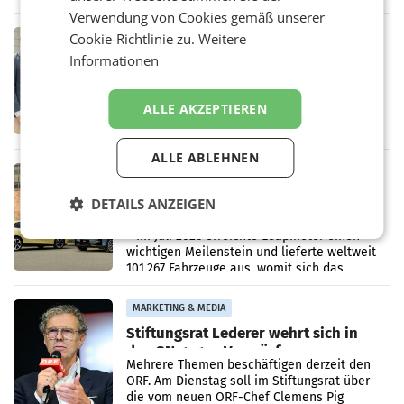
Oberösterreich. Die beiden Standorte liegen
Verwendung von Cookies gemäß unserer
in Haag sowie im rund
Cookie-Richtlinie zu.
Weitere
RETAIL
Informationen
Alles bereit für den Wechsel: Jürgen
Albrecht setzt ab 1.1.2027 auf Adeg
WIENER NEUDORF. – Die geplante
Zusammenarbeit zwischen Adeg und dem
ALLE AKZEPTIEREN
Vorarlberger Kaufmann Jürgen Albrecht ist
kartellrechtlich freigegeben: Die
Bundeswettbewerbsbehörde und der
ALLE ABLEHNEN
Bundeskartellanwalt
MOBILITY BUSINESS
Rekordergebnis im Juli: Leapmotor
DETAILS ANZEIGEN
verdoppelt Auslieferungen und
überschreitet die 100.000er-Marke
– Im Juli 2026 erreichte Leapmotor einen
wichtigen Meilenstein und lieferte weltweit
101.267 Fahrzeuge aus, womit sich das
Ergebnis gegenüber Juli 2025 mehr als
verdoppelte (+102
MARKETING & MEDIA
Stiftungsrat Lederer wehrt sich in
den SN gegen Vorwürfe
Mehrere Themen beschäftigen derzeit den
ORF. Am Dienstag soll im Stiftungsrat über
die vom neuen ORF-Chef Clemens Pig