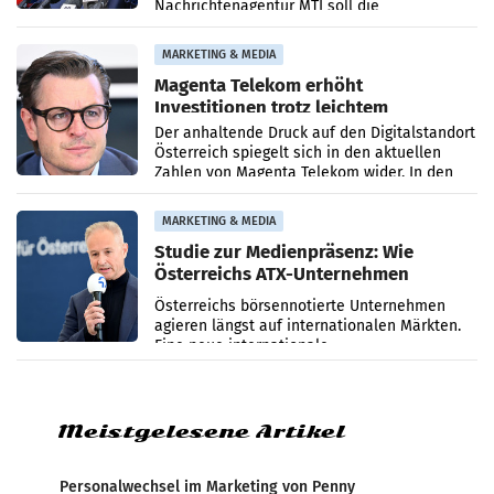
Nachrichtenagentur MTI soll die
systematische Nachrichten-Manipulation und
Zensur bei der Agentur während der Zeit
MARKETING & MEDIA
Magenta Telekom erhöht
Investitionen trotz leichtem
Umsatzrückgang
Der anhaltende Druck auf den Digitalstandort
Österreich spiegelt sich in den aktuellen
Zahlen von Magenta Telekom wider. In den
ersten sechs Monaten des laufenden Jahres
verzeichnete
MARKETING & MEDIA
Studie zur Medienpräsenz: Wie
Österreichs ATX-Unternehmen
international wahrgenommen
Österreichs börsennotierte Unternehmen
werden
agieren längst auf internationalen Märkten.
Eine neue internationale
Medienresonanzanalyse untersucht die
weltweite Berichterstattung über
Meistgelesene Artikel
Personalwechsel im Marketing von Penny