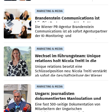
vorgeschlagenen Besetzungen für die
Direktionen abgestimmt werden.
MARKETING & MEDIA
Brandenstein Communications ist
künftig Partner von OtterlyAI
Die Wiener PR-Agentur Brandenstein
Communications ist ab sofort Agenturpartner
der KI-Monitoring- und
Optimierungsplattform OtterlyAI. Damit baut
die Agentur ihr Leistungsportfolio
MARKETING & MEDIA
Wechsel im Führungsteam: Unique
relations holt Nicola Treitl in die
Geschäftsleitung
Unique relations besetzt eine
Schlüsselposition neu: Nicola Treitl verstärkt
ab sofort die Geschäftsleitung der Wiener
PR-Agentur an der Seite von Josef Kalina und
Anna Kalina-Mahr.
MARKETING & MEDIA
Ungarn: Journalisten
dokumentierten Manipulation und
Zensur
Eine fast 500-seitige Dokumentation von
Mitarbeitern der Ungarischen