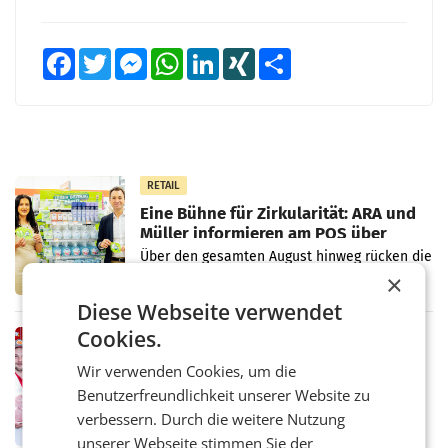
Facebook
Twitter
Messenger
WhatsApp
LinkedIn
XING
Teilen
RETAIL
Eine Bühne für Zirkularität: ARA und
Müller informieren am POS über
Kreislauffähigkeit
Über den gesamten August hinweg rücken die
Altstoff Recycling Austria AG (ARA) und der
×
Handelskonzern Müller die Initiative
Diese Webseite verwendet
„Kreislauf-Helden“ in allen österreichischen
Müller-Filialen
Cookies.
RETAIL
Penny modernisiert zwei Filialen in
Wir verwenden Cookies, um die
Ober- und Niederösterreich
Benutzerfreundlichkeit unserer Website zu
WIENER NEUDORF. – Im Rahmen einer
verbessern. Durch die weitere Nutzung
laufenden Modernisierungsoffensive
erneuert Penny zwei Filialen in Nieder- und
unserer Webseite stimmen Sie der