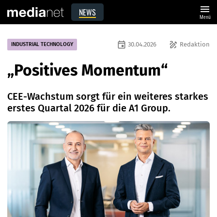
menu
NEWS
Menü
event
draw
30.04.2026
Redaktion
INDUSTRIAL TECHNOLOGY
„Positives Momentum“
CEE-Wachstum sorgt für ein weiteres starkes
erstes Quartal 2026 für die A1 Group.