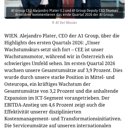
A1 Group CEO Alejandro Plater (l.) und A1 Group Deputy CEO Thomas
Arnoldner kommentieren das erste Quartal 2026 der A1 Group.
© A1 Del Missier
WIEN. Alejandro Plater, CEO der A1 Group, über die
Highlights des ersten Quartals 2026: „Unser
Wachstumskurs setzt sich fort – CEE ist unser
Wachstumsmotor, während wir in Österreich ein
schwieriges Umfeld sehen. Im ersten Quartal 2026
wuchsen unsere Gesamtumsätze auf 3,9 Prozent. Dies
wurde durch unsere starke Position in Mittel- und
Osteuropa, ein kräftiges Wachstum der
Gesamtumsätze von 3,2 Prozent und die anhaltende
Expansion im ICT-Segment vorangetrieben. Der
EBITDA-Anstieg um 4,6 Prozent zeigt auch die
Effektivität unserer disziplinierten
Kostenmanagement- und Transformationsinitiativen.
Die Serviceumsätze auf unseren internationalen