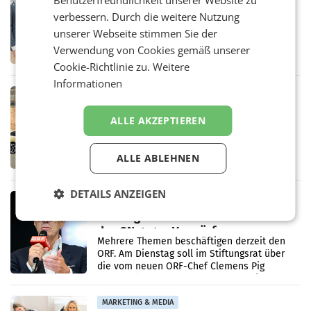
Benutzerfreundlichkeit unserer Website zu
Alles bereit für den Wechsel: Jürgen
verbessern. Durch die weitere Nutzung
Albrecht setzt ab 1.1.2027 auf Adeg
WIENER NEUDORF. – Die geplante
unserer Webseite stimmen Sie der
Zusammenarbeit zwischen Adeg und dem
Verwendung von Cookies gemäß unserer
Vorarlberger Kaufmann Jürgen Albrecht ist
Cookie-Richtlinie zu.
Weitere
kartellrechtlich freigegeben: Die
Bundeswettbewerbsbehörde und der
Informationen
Bundeskartellanwalt
MOBILITY BUSINESS
Rekordergebnis im Juli: Leapmotor
ALLE AKZEPTIEREN
verdoppelt Auslieferungen und
überschreitet die 100.000er-Marke
– Im Juli 2026 erreichte Leapmotor einen
wichtigen Meilenstein und lieferte weltweit
ALLE ABLEHNEN
101.267 Fahrzeuge aus, womit sich das
Ergebnis gegenüber Juli 2025 mehr als
verdoppelte (+102
DETAILS ANZEIGEN
MARKETING & MEDIA
Stiftungsrat Lederer wehrt sich in
den SN gegen Vorwürfe
Mehrere Themen beschäftigen derzeit den
ORF. Am Dienstag soll im Stiftungsrat über
die vom neuen ORF-Chef Clemens Pig
vorgeschlagenen Besetzungen für die
Direktionen abgestimmt werden.
MARKETING & MEDIA