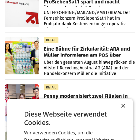
ProSiebenSat.1 spart und macht
überraschend viel Gewinn
UNTERFÖHRING/MAILAND/AMSTERDAM. Der
Fernsehkonzern ProSiebenSat.1 hat im
Frühjahr dank Kostensenkungen operativ
wieder Gewinn gemacht und die
Markterwartung deutlich übertroffen.
RETAIL
Eine Bühne für Zirkularität: ARA und
Müller informieren am POS über
Kreislauffähigkeit
Über den gesamten August hinweg rücken die
Altstoff Recycling Austria AG (ARA) und der
Handelskonzern Müller die Initiative
„Kreislauf-Helden“ in allen österreichischen
Müller-Filialen
RETAIL
Penny modernisiert zwei Filialen in
Ober- und Niederösterreich
×
WIENER NEUDORF. – Im Rahmen einer
Diese Webseite verwendet
laufenden Modernisierungsoffensive
erneuert Penny zwei Filialen in Nieder- und
Cookies.
Oberösterreich. Die beiden Standorte liegen
in Haag sowie im rund
Wir verwenden Cookies, um die
RETAIL