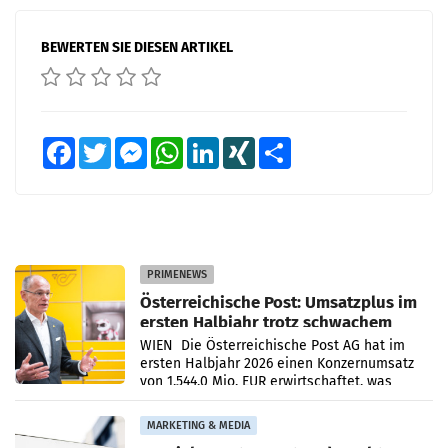
BEWERTEN SIE DIESEN ARTIKEL
Facebook
Twitter
Messenger
WhatsApp
LinkedIn
XING
Teilen
PRIMENEWS
Österreichische Post: Umsatzplus im
ersten Halbjahr trotz schwachem
Briefgeschäft
WIEN Die Österreichische Post AG hat im
ersten Halbjahr 2026 einen Konzernumsatz
von 1.544,0 Mio. EUR erwirtschaftet, was
einem Plus von 3,8 Prozent gegenüber dem
Vergleichszeitraum
MARKETING & MEDIA