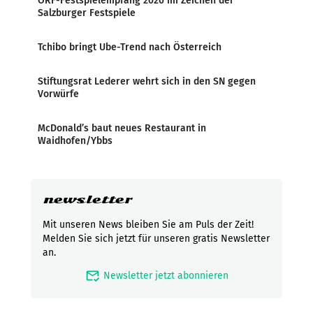
ORF-Festspielempfang 2026 im Zeichen der
Salzburger Festspiele
Tchibo bringt Ube-Trend nach Österreich
Stiftungsrat Lederer wehrt sich in den SN gegen
Vorwürfe
McDonald’s baut neues Restaurant in
Waidhofen/Ybbs
newsletter
Mit unseren News bleiben Sie am Puls der Zeit!
Melden Sie sich jetzt für unseren gratis Newsletter
an.
mark_email_read
Newsletter jetzt abonnieren