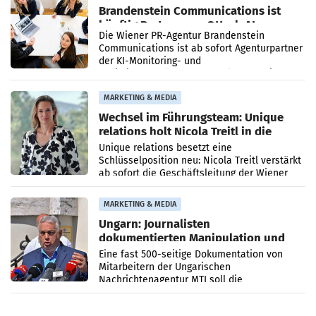
Brandenstein Communications ist
künftig Partner von OtterlyAI
Die Wiener PR-Agentur Brandenstein
Communications ist ab sofort Agenturpartner
der KI-Monitoring- und
Optimierungsplattform OtterlyAI. Damit baut
die Agentur ihr Leistungsportfolio
MARKETING & MEDIA
Wechsel im Führungsteam: Unique
relations holt Nicola Treitl in die
Geschäftsleitung
Unique relations besetzt eine
Schlüsselposition neu: Nicola Treitl verstärkt
ab sofort die Geschäftsleitung der Wiener
PR-Agentur an der Seite von Josef Kalina und
Anna Kalina-Mahr.
MARKETING & MEDIA
Ungarn: Journalisten
dokumentierten Manipulation und
Zensur
Eine fast 500-seitige Dokumentation von
Mitarbeitern der Ungarischen
Nachrichtenagentur MTI soll die
systematische Nachrichten-Manipulation und
Zensur bei der Agentur während der Zeit