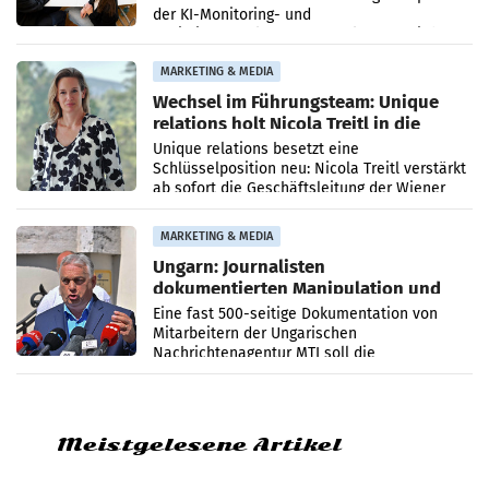
der KI-Monitoring- und
Optimierungsplattform OtterlyAI. Damit baut
die Agentur ihr Leistungsportfolio
MARKETING & MEDIA
Wechsel im Führungsteam: Unique
relations holt Nicola Treitl in die
Geschäftsleitung
Unique relations besetzt eine
Schlüsselposition neu: Nicola Treitl verstärkt
ab sofort die Geschäftsleitung der Wiener
PR-Agentur an der Seite von Josef Kalina und
Anna Kalina-Mahr.
MARKETING & MEDIA
Ungarn: Journalisten
dokumentierten Manipulation und
Zensur
Eine fast 500-seitige Dokumentation von
Mitarbeitern der Ungarischen
Nachrichtenagentur MTI soll die
systematische Nachrichten-Manipulation und
Zensur bei der Agentur während der Zeit
Meistgelesene Artikel