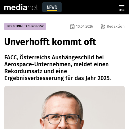
menu
NEWS
Menü
event
draw
10.04.2026
Redaktion
INDUSTRIAL TECHNOLOGY
Unverhofft kommt oft
FACC, Österreichs Aushängeschild bei
Aerospace-Unternehmen, meldet einen
Rekordumsatz und eine
Ergebnisverbesserung für das Jahr 2025.