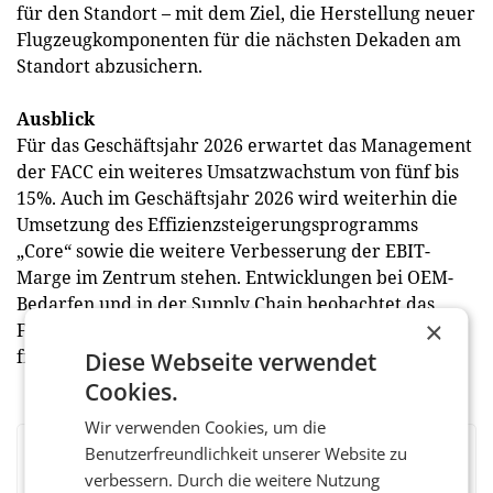
für den Standort – mit dem Ziel, die Herstellung neuer
Flugzeugkomponenten für die nächsten Dekaden am
Standort abzusichern.
Ausblick
Für das Geschäftsjahr 2026 erwartet das Management
der FACC ein weiteres Umsatzwachstum von fünf bis
15%. Auch im Geschäftsjahr 2026 wird weiterhin die
Umsetzung des Effizienzsteigerungsprogramms
„Core“ sowie die weitere Verbesserung der EBIT-
Marge im Zentrum stehen. Entwicklungen bei OEM-
Bedarfen und in der Supply Chain beobachtet das
×
FACC-Management sehr genau und kann bei Bedarf
frühzeitig und flexibel reagieren. (hk)
Diese Webseite verwendet
Cookies.
Wir verwenden Cookies, um die
Benutzerfreundlichkeit unserer Website zu
BEWERTEN SIE DIESEN ARTIKEL
verbessern. Durch die weitere Nutzung