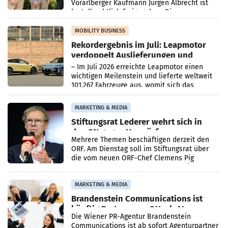
Vorarlberger Kaufmann Jürgen Albrecht ist
kartellrechtlich freigegeben: Die
Bundeswettbewerbsbehörde und der
Bundeskartellanwalt
MOBILITY BUSINESS
Rekordergebnis im Juli: Leapmotor
verdoppelt Auslieferungen und
überschreitet die 100.000er-Marke
– Im Juli 2026 erreichte Leapmotor einen
wichtigen Meilenstein und lieferte weltweit
101.267 Fahrzeuge aus, womit sich das
Ergebnis gegenüber Juli 2025 mehr als
verdoppelte (+102
MARKETING & MEDIA
Stiftungsrat Lederer wehrt sich in
den SN gegen Vorwürfe
Mehrere Themen beschäftigen derzeit den
ORF. Am Dienstag soll im Stiftungsrat über
die vom neuen ORF-Chef Clemens Pig
vorgeschlagenen Besetzungen für die
Direktionen abgestimmt werden.
MARKETING & MEDIA
Brandenstein Communications ist
künftig Partner von OtterlyAI
Die Wiener PR-Agentur Brandenstein
Communications ist ab sofort Agenturpartner