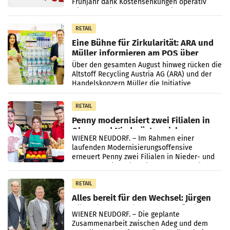
Frühjahr dank Kostensenkungen operativ
wieder Gewinn gemacht und die
Markterwartung deutlich übertroffen.
RETAIL
Eine Bühne für Zirkularität: ARA und
Müller informieren am POS über
Kreislauffähigkeit
Über den gesamten August hinweg rücken die
Altstoff Recycling Austria AG (ARA) und der
Handelskonzern Müller die Initiative
„Kreislauf-Helden“ in allen österreichischen
Müller-Filialen
RETAIL
Penny modernisiert zwei Filialen in
Ober- und Niederösterreich
WIENER NEUDORF. – Im Rahmen einer
laufenden Modernisierungsoffensive
erneuert Penny zwei Filialen in Nieder- und
Oberösterreich. Die beiden Standorte liegen
in Haag sowie im rund
RETAIL
Alles bereit für den Wechsel: Jürgen
Albrecht setzt ab 1.1.2027 auf Adeg
WIENER NEUDORF. – Die geplante
Zusammenarbeit zwischen Adeg und dem