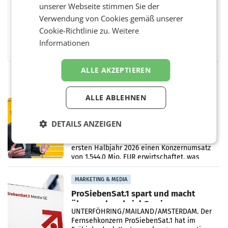
unserer Webseite stimmen Sie der
Verwendung von Cookies gemäß unserer
Cookie-Richtlinie zu.
Weitere
Facebook
Twitter
Messenger
WhatsApp
LinkedIn
XING
Teilen
Informationen
ALLE AKZEPTIEREN
ALLE ABLEHNEN
PRIMENEWS
Österreichische Post: Umsatzplus im
DETAILS ANZEIGEN
ersten Halbjahr trotz schwachem
Briefgeschäft
WIEN Die Österreichische Post AG hat im
ersten Halbjahr 2026 einen Konzernumsatz
von 1.544,0 Mio. EUR erwirtschaftet, was
einem Plus von 3,8 Prozent gegenüber dem
Vergleichszeitraum
MARKETING & MEDIA
ProSiebenSat.1 spart und macht
überraschend viel Gewinn
UNTERFÖHRING/MAILAND/AMSTERDAM. Der
Fernsehkonzern ProSiebenSat.1 hat im