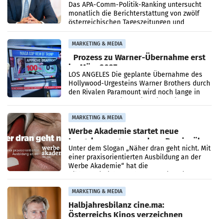
im Juli
Das APA-Comm-Politik-Ranking untersucht
monatlich die Berichterstattung von zwölf
österreichischen Tageszeitungen und
analysiert, welche Politikerinnen und
Politiker Österreichs die
MARKETING & MEDIA
Prozess zu Warner-Übernahme erst
im März 2027
LOS ANGELES Die geplante Übernahme des
Hollywood-Urgesteins Warner Brothers durch
den Rivalen Paramount wird noch lange in
der Schwebe bleiben. Eine Richterin setzte
den Prozess zu
MARKETING & MEDIA
Werbe Akademie startet neue
Imagekampagne rund um Praxisnähe
Unter dem Slogan „Näher dran geht nicht. Mit
einer praxisorientierten Ausbildung an der
Werbe Akademie“ hat die
Bildungseinrichtung des WIFI Wien eine neue
Imagekampagne gestartet.
MARKETING & MEDIA
Halbjahresbilanz cine.ma:
Österreichs Kinos verzeichnen