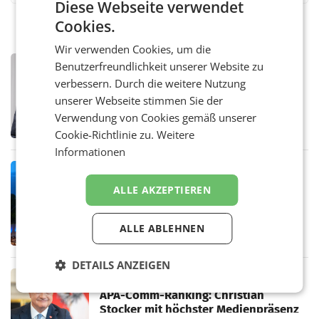
Diese Webseite verwendet
Cookies.
Wir verwenden Cookies, um die
PRIMENEWS
Benutzerfreundlichkeit unserer Website zu
ORF III: Peter Schöber abberufen und
verbessern. Durch die weitere Nutzung
beurlaubt
unserer Webseite stimmen Sie der
WIEN ORF-III-Co-Geschäftsführer Peter
Verwendung von Cookies gemäß unserer
Schöber ist wegen Compliance-Vorwürfen
abberufen und beurlaubt worden. Der ORF
Cookie-Richtlinie zu.
Weitere
bestätigte gegenüber der APA entsprechende
Informationen
Medienberichte.
MARKETING & MEDIA
ORF-Kulturmatinee widmet sich 20
ALLE AKZEPTIEREN
Jahren Grafenegg Festival und Peter
Simonischek
Am Sonntag, dem 9. August 2026, begleitet
ALLE ABLEHNEN
Lillian Moschen das Publikum ab 9.05 Uhr
durch die ORF-„Kulturmatinee“. Die Sendung
startet mit der Dokumentation „20 Jahre
DETAILS ANZEIGEN
Grafenegg
MARKETING & MEDIA
APA-Comm-Ranking: Christian
Stocker mit höchster Medienpräsenz