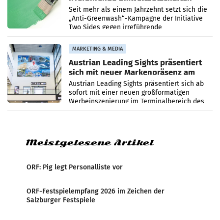
beim Papiereinsatz
Seit mehr als einem Jahrzehnt setzt sich die
„Anti-Greenwash“-Kampagne der Initiative
Two Sides gegen irreführende
Umweltaussagen bei Papierkommunikation
und papierbasierten Verpackungen
MARKETING & MEDIA
Austrian Leading Sights präsentiert
sich mit neuer Markenpräsenz am
Flughafen Wien
Austrian Leading Sights präsentiert sich ab
sofort mit einer neuen großformatigen
Werbeinszenierung im Terminalbereich des
Flughafen Wien. Die Präsenz befindet sich im
Verbindungsbereich
Meistgelesene Artikel
ORF: Pig legt Personalliste vor
ORF-Festspielempfang 2026 im Zeichen der
Salzburger Festspiele