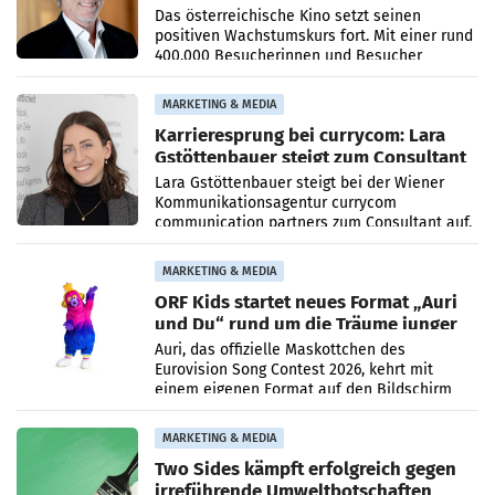
400.000 Besucher mehr
Das österreichische Kino setzt seinen
positiven Wachstumskurs fort. Mit einer rund
400.000 Besucherinnen und Besucher
höheren Nettoreichweite im ersten Halbjahr
2026 gegenüber dem
MARKETING & MEDIA
Karrieresprung bei currycom: Lara
Gstöttenbauer steigt zum Consultant
auf
Lara Gstöttenbauer steigt bei der Wiener
Kommunikationsagentur currycom
communication partners zum Consultant auf.
Die 27-jährige Beraterin betreut Kundinnen
und Kunden in den Bereichen
MARKETING & MEDIA
ORF Kids startet neues Format „Auri
und Du“ rund um die Träume junger
Menschen
Auri, das offizielle Maskottchen des
Eurovision Song Contest 2026, kehrt mit
einem eigenen Format auf den Bildschirm
zurück. In der neuen Sendung „Auri und Du“
bei ORF Kids steht
MARKETING & MEDIA
Two Sides kämpft erfolgreich gegen
irreführende Umweltbotschaften