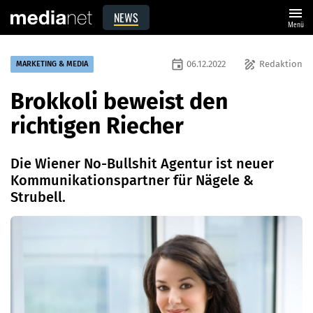
menu
NEWS
Menü
event
draw
06.12.2022
Redaktion
MARKETING & MEDIA
Brokkoli beweist den
richtigen Riecher
Die Wiener No-Bullshit Agentur ist neuer
Kommunikationspartner für Nägele &
Strubell.