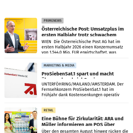
PRIMENEWS
Österreichische Post: Umsatzplus im
ersten Halbjahr trotz schwachem
Briefgeschäft
WIEN Die Österreichische Post AG hat im
ersten Halbjahr 2026 einen Konzernumsatz
von 1.544,0 Mio. EUR erwirtschaftet, was
einem Plus von 3,8 Prozent gegenüber dem
Vergleichszeitraum
MARKETING & MEDIA
ProSiebenSat.1 spart und macht
überraschend viel Gewinn
UNTERFÖHRING/MAILAND/AMSTERDAM. Der
Fernsehkonzern ProSiebenSat.1 hat im
Frühjahr dank Kostensenkungen operativ
wieder Gewinn gemacht und die
Markterwartung deutlich übertroffen.
RETAIL
Eine Bühne für Zirkularität: ARA und
Müller informieren am POS über
Kreislauffähigkeit
Über den gesamten August hinweg rücken die