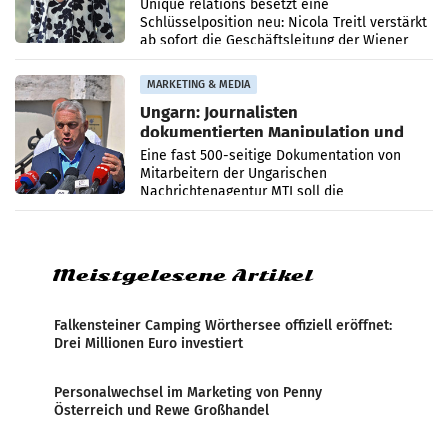
Geschäftsleitung
Unique relations besetzt eine
Schlüsselposition neu: Nicola Treitl verstärkt
ab sofort die Geschäftsleitung der Wiener
PR-Agentur an der Seite von Josef Kalina und
Anna Kalina-Mahr.
MARKETING & MEDIA
Ungarn: Journalisten
dokumentierten Manipulation und
Zensur
Eine fast 500-seitige Dokumentation von
Mitarbeitern der Ungarischen
Nachrichtenagentur MTI soll die
systematische Nachrichten-Manipulation und
Zensur bei der Agentur während der Zeit
Meistgelesene Artikel
Falkensteiner Camping Wörthersee offiziell eröffnet:
Drei Millionen Euro investiert
Personalwechsel im Marketing von Penny
Österreich und Rewe Großhandel