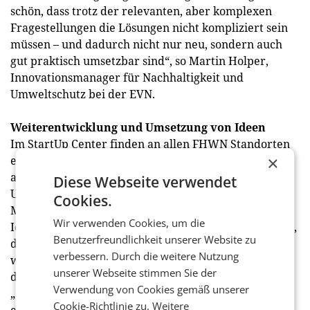
schön, dass trotz der relevanten, aber komplexen
Fragestellungen die Lösungen nicht kompliziert sein
müssen – und dadurch nicht nur neu, sondern auch
gut praktisch umsetzbar sind“, so Martin Holper,
Innovationsmanager für Nachhaltigkeit und
Umweltschutz bei der EVN.
Weiterentwicklung und Umsetzung von Ideen
Im StartUp Center finden an allen FHWN Standorten
×
engagierte Klimaschützerinnen und Klimaschützer
auch abseits des NÖ Climathon Unterstützung für die
Diese Webseite verwendet
Umsetzung ihrer Projektideen. „Wir bringen
Cookies.
Menschen aus unterschiedlichen Fachrichtungen mit
Wir verwenden Cookies, um die
Ideen zum Klimaschutz zusammen und ermutigen sie,
Benutzerfreundlichkeit unserer Website zu
diese mit Gleichgesinnten zu teilen,
verbessern. Durch die weitere Nutzung
weiterzuentwickeln und umzusetzen. Hierzu bietet
unserer Webseite stimmen Sie der
die FHWN ein eigenes Pre-Inkubationsprogamm
Verwendung von Cookies gemäß unserer
„Green Hexagon“- Kooperation mit mehreren
Cookie-Richtlinie zu.
Weitere