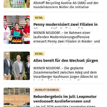
Altstoff Recycling Austria AG (ARA) und der
Handelskonzern Müller die Initiative
„Kreislauf-Helden“ in allen österreichischen
Müller-Filialen
RETAIL
Penny modernisiert zwei Filialen in
Ober- und Niederösterreich
WIENER NEUDORF. – Im Rahmen einer
laufenden Modernisierungsoffensive
erneuert Penny zwei Filialen in Nieder- und
Oberösterreich. Die beiden Standorte liegen
in Haag sowie im rund
RETAIL
Alles bereit für den Wechsel: Jürgen
Albrecht setzt ab 1.1.2027 auf Adeg
WIENER NEUDORF. – Die geplante
Zusammenarbeit zwischen Adeg und dem
Vorarlberger Kaufmann Jürgen Albrecht ist
kartellrechtlich freigegeben: Die
Bundeswettbewerbsbehörde und der
Bundeskartellanwalt
MOBILITY BUSINESS
Rekordergebnis im Juli: Leapmotor
verdoppelt Auslieferungen und
überschreitet die 100.000er-Marke
– Im Juli 2026 erreichte Leapmotor einen