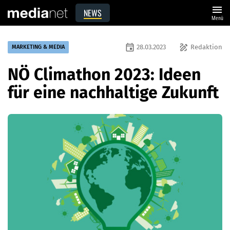
menu
NEWS
Menü
event
draw
28.03.2023
Redaktion
MARKETING & MEDIA
NÖ Climathon 2023: Ideen
für eine nachhaltige Zukunft