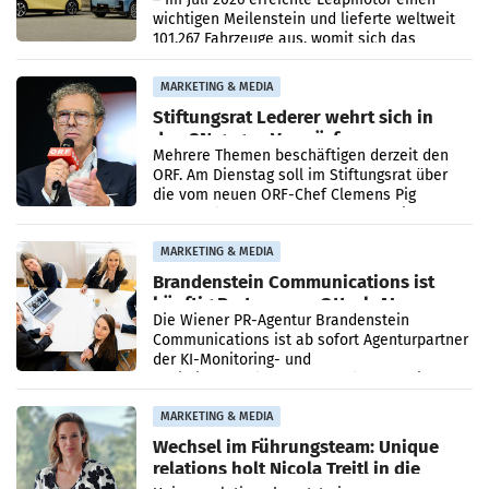
wichtigen Meilenstein und lieferte weltweit
101.267 Fahrzeuge aus, womit sich das
Ergebnis gegenüber Juli 2025 mehr als
verdoppelte (+102
MARKETING & MEDIA
Stiftungsrat Lederer wehrt sich in
den SN gegen Vorwürfe
Mehrere Themen beschäftigen derzeit den
ORF. Am Dienstag soll im Stiftungsrat über
die vom neuen ORF-Chef Clemens Pig
vorgeschlagenen Besetzungen für die
Direktionen abgestimmt werden.
MARKETING & MEDIA
Brandenstein Communications ist
künftig Partner von OtterlyAI
Die Wiener PR-Agentur Brandenstein
Communications ist ab sofort Agenturpartner
der KI-Monitoring- und
Optimierungsplattform OtterlyAI. Damit baut
die Agentur ihr Leistungsportfolio
MARKETING & MEDIA
Wechsel im Führungsteam: Unique
relations holt Nicola Treitl in die