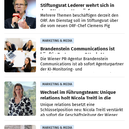
Stiftungsrat Lederer wehrt sich in
den SN gegen Vorwürfe
Mehrere Themen beschäftigen derzeit den
ORF. Am Dienstag soll im Stiftungsrat über
die vom neuen ORF-Chef Clemens Pig
vorgeschlagenen Besetzungen für die
Direktionen abgestimmt werden.
MARKETING & MEDIA
Brandenstein Communications ist
künftig Partner von OtterlyAI
Die Wiener PR-Agentur Brandenstein
Communications ist ab sofort Agenturpartner
der KI-Monitoring- und
Optimierungsplattform OtterlyAI. Damit baut
die Agentur ihr Leistungsportfolio
MARKETING & MEDIA
Wechsel im Führungsteam: Unique
relations holt Nicola Treitl in die
Geschäftsleitung
Unique relations besetzt eine
Schlüsselposition neu: Nicola Treitl verstärkt
ab sofort die Geschäftsleitung der Wiener
PR-Agentur an der Seite von Josef Kalina und
Anna Kalina-Mahr.
MARKETING & MEDIA