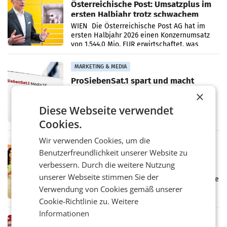
Österreichische Post: Umsatzplus im
ersten Halbjahr trotz schwachem
Briefgeschäft
WIEN Die Österreichische Post AG hat im
ersten Halbjahr 2026 einen Konzernumsatz
von 1.544,0 Mio. EUR erwirtschaftet, was
einem Plus von 3,8 Prozent gegenüber dem
Vergleichszeitraum
MARKETING & MEDIA
ProSiebenSat.1 spart und macht
überraschend viel Gewinn
×
UNTERFÖHRING/MAILAND/AMSTERDAM. Der
Fernsehkonzern ProSiebenSat.1 hat im
Diese Webseite verwendet
Frühjahr dank Kostensenkungen operativ
Cookies.
wieder Gewinn gemacht und die
Markterwartung deutlich übertroffen.
Wir verwenden Cookies, um die
RETAIL
Benutzerfreundlichkeit unserer Website zu
Eine Bühne für Zirkularität: ARA und
verbessern. Durch die weitere Nutzung
Müller informieren am POS über
unserer Webseite stimmen Sie der
Kreislauffähigkeit
Über den gesamten August hinweg rücken die
Altstoff Recycling Austria AG (ARA) und der
Verwendung von Cookies gemäß unserer
Handelskonzern Müller die Initiative
Cookie-Richtlinie zu.
Weitere
„Kreislauf-Helden“ in allen österreichischen
Informationen
Müller-Filialen
RETAIL