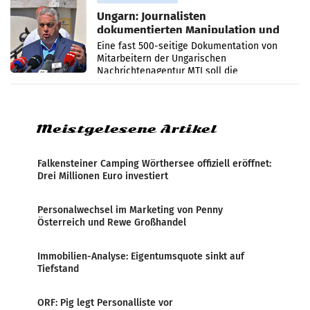
Ungarn: Journalisten
dokumentierten Manipulation und
Zensur
Eine fast 500-seitige Dokumentation von
Mitarbeitern der Ungarischen
Nachrichtenagentur MTI soll die
systematische Nachrichten-Manipulation und
Zensur bei der Agentur während der Zeit
Meistgelesene Artikel
Falkensteiner Camping Wörthersee offiziell eröffnet:
Drei Millionen Euro investiert
Personalwechsel im Marketing von Penny
Österreich und Rewe Großhandel
Immobilien-Analyse: Eigentumsquote sinkt auf
Tiefstand
ORF: Pig legt Personalliste vor