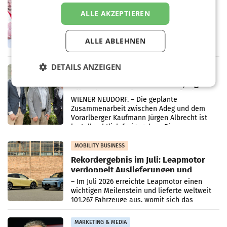
Penny modernisiert zwei Filialen in
ALLE AKZEPTIEREN
Ober- und Niederösterreich
WIENER NEUDORF. – Im Rahmen einer
laufenden Modernisierungsoffensive
ALLE ABLEHNEN
erneuert Penny zwei Filialen in Nieder- und
Oberösterreich. Die beiden Standorte liegen
in Haag sowie im rund
DETAILS ANZEIGEN
RETAIL
Alles bereit für den Wechsel: Jürgen
Albrecht setzt ab 1.1.2027 auf Adeg
WIENER NEUDORF. – Die geplante
Zusammenarbeit zwischen Adeg und dem
Vorarlberger Kaufmann Jürgen Albrecht ist
kartellrechtlich freigegeben: Die
Bundeswettbewerbsbehörde und der
Bundeskartellanwalt
MOBILITY BUSINESS
Rekordergebnis im Juli: Leapmotor
verdoppelt Auslieferungen und
überschreitet die 100.000er-Marke
– Im Juli 2026 erreichte Leapmotor einen
wichtigen Meilenstein und lieferte weltweit
101.267 Fahrzeuge aus, womit sich das
Ergebnis gegenüber Juli 2025 mehr als
verdoppelte (+102
MARKETING & MEDIA