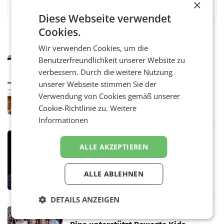
×
Diese Webseite verwendet
Cookies.
Wir verwenden Cookies, um die
Benutzerfreundlichkeit unserer Website zu
MARKETING & MEDIA
verbessern. Durch die weitere Nutzung
Pilnacek-U-Ausschuss - Presserat
fordert sensible Berichterstattung
unserer Webseite stimmen Sie der
WIEN Der Presserat fordert Medienvertreter
Verwendung von Cookies gemäß unserer
dazu auf, im U-Ausschuss zu den
Cookie-Richtlinie zu.
Weitere
Ermittlungen rund um das Ableben des Ex-
Sektionschefs im Justizministerium, Christian
Informationen
Pilnacek, auf sensible
MARKETING & MEDIA
ALLE AKZEPTIEREN
Stiftungsrat Lederer wehrt sich in
den SN gegen Vorwürfe
Mehrere Themen beschäftigen derzeit den
ALLE ABLEHNEN
ORF. Am Dienstag soll im Stiftungsrat über
die vom neuen ORF-Chef Clemens Pig
vorgeschlagenen Besetzungen für die
DETAILS ANZEIGEN
Direktionen abgestimmt werden.
RETAIL