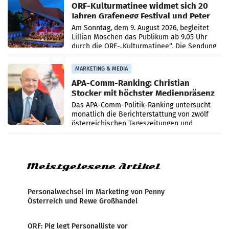
ORF-Kulturmatinee widmet sich 20
Jahren Grafenegg Festival und Peter
Simonischek
Am Sonntag, dem 9. August 2026, begleitet
Lillian Moschen das Publikum ab 9.05 Uhr
durch die ORF-„Kulturmatinee“. Die Sendung
startet mit der Dokumentation „20 Jahre
Grafenegg
MARKETING & MEDIA
APA-Comm-Ranking: Christian
Stocker mit höchster Medienpräsenz
im Juli
Das APA-Comm-Politik-Ranking untersucht
monatlich die Berichterstattung von zwölf
österreichischen Tageszeitungen und
analysiert, welche Politikerinnen und
Politiker Österreichs die
Meistgelesene Artikel
Personalwechsel im Marketing von Penny
Österreich und Rewe Großhandel
ORF: Pig legt Personalliste vor