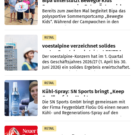
Bipa unterstützt Bewegte Kids
Sommercamps im Osten Österreichs
Bereits zum zweiten Mal begleitet Bipa das
polysportive Sommersportcamp „Bewegte
Kids“. Während der Campwochen in den
Monaten Juli und August versorgt das
Unternehmen Kinder sowie
RETAIL
voestalpine verzeichnet solides
erstes Quartal und steigert EBITDA
Der voestalpine-Konzern hat im 1. Quartal
des Geschäftsjahres 2026/27 (1. April bis 30.
Juni 2026) ein solides Ergebnis erwirtschaftet.
Der Umsatz stieg im Vergleich zur
Vorjahresperiode
RETAIL
Kühl-Spray: SN Sports bringt „Keep
Cool“ auf den Markt
Die SN Sports GmbH bringt gemeinsam mit
der Firma Feygenblatt FloGu OG einen neuen
Kühl- und Regenerations-Spray auf den
Markt. Das Produkt namens „Keep Cool“ ist zu
100 Prozent
RETAIL