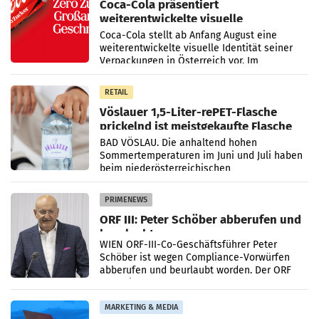
Coca-Cola präsentiert
weiterentwickelte visuelle
Markenidentität
Coca-Cola stellt ab Anfang August eine
weiterentwickelte visuelle Identität seiner
Verpackungen in Österreich vor. Im
Mittelpunkt des Redesigns stehen zentrale
Gestaltungselemente
RETAIL
Vöslauer 1,5-Liter-rePET-Flasche
prickelnd ist meistgekaufte Flasche
Österreichs
BAD VÖSLAU. Die anhaltend hohen
Sommertemperaturen im Juni und Juli haben
beim niederösterreichischen
Getränkehersteller Vöslauer zu deutlichen
Absatzzuwächsen geführt. Während
PRIMENEWS
ORF III: Peter Schöber abberufen und
beurlaubt
WIEN ORF-III-Co-Geschäftsführer Peter
Schöber ist wegen Compliance-Vorwürfen
abberufen und beurlaubt worden. Der ORF
bestätigte gegenüber der APA entsprechende
Medienberichte.
MARKETING & MEDIA