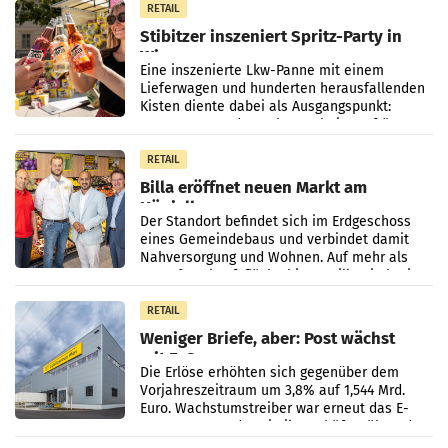
weltweite Berichterstattung über
RETAIL
Stibitzer inszeniert Spritz-Party in
Wien
Eine inszenierte Lkw-Panne mit einem
Lieferwagen und hunderten herausfallenden
Kisten diente dabei als Ausgangspunkt:
Passanten wurden gebeten, beim Aufräumen
zu helfen, und erhielten
RETAIL
Billa eröffnet neuen Markt am
Küniglberg
Der Standort befindet sich im Erdgeschoss
eines Gemeindebaus und verbindet damit
Nahversorgung und Wohnen. Auf mehr als
330 m² Verkaufsfläche bietet Billa ein breites
Sortiment mit
RETAIL
Weniger Briefe, aber: Post wächst
mit E-Commerce
Die Erlöse erhöhten sich gegenüber dem
Vorjahreszeitraum um 3,8% auf 1,544 Mrd.
Euro. Wachstumstreiber war erneut das E-
Commerce- und Logistikgeschäft, während
der Strukturwandel