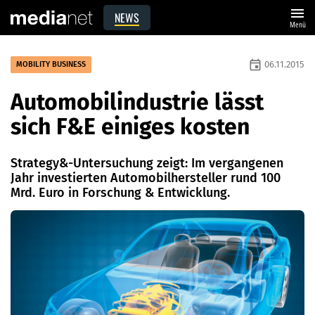
menu
NEWS
Menü
event
06.11.2015
MOBILITY BUSINESS
Automobilindustrie lässt
sich F&E einiges kosten
Strategy&-Untersuchung zeigt: Im vergangenen
Jahr investierten ­Automobilhersteller rund 100
Mrd. Euro in Forschung & Entwicklung.