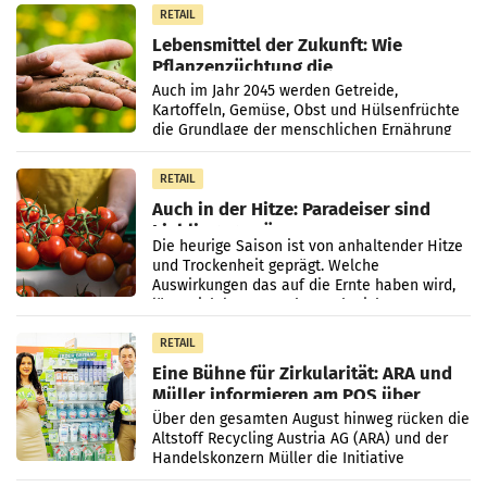
RETAIL
Lebensmittel der Zukunft: Wie
Pflanzenzüchtung die
Ernährungssicherheit sichert
Auch im Jahr 2045 werden Getreide,
Kartoffeln, Gemüse, Obst und Hülsenfrüchte
die Grundlage der menschlichen Ernährung
bilden. Allerdings verändern sich die
Eigenschaften der Pflanzen
RETAIL
Auch in der Hitze: Paradeiser sind
Lieblingsgemüse
Die heurige Saison ist von anhaltender Hitze
und Trockenheit geprägt. Welche
Auswirkungen das auf die Ernte haben wird,
lässt sich laut Branche noch nicht
abschließend beurteilen.
RETAIL
Eine Bühne für Zirkularität: ARA und
Müller informieren am POS über
Kreislauffähigkeit
Über den gesamten August hinweg rücken die
Altstoff Recycling Austria AG (ARA) und der
Handelskonzern Müller die Initiative
„Kreislauf-Helden“ in allen österreichischen