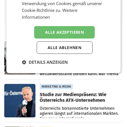
Verwendung von Cookies gemäß unserer
Facebook
Twitter
Messenger
WhatsApp
LinkedIn
XING
Teilen
Cookie-Richtlinie zu.
Weitere
Informationen
ALLE AKZEPTIEREN
MARKETING & MEDIA
ALLE ABLEHNEN
Alpacem und Politik im Austausch
über Dekarbonisierung und
DETAILS ANZEIGEN
Energiepreise
– Wie die Zement- und Betonproduktion ihre
CO₂-Emissionen weiter senken und zugleich
wettbewerbsfähig bleiben kann, war Thema
eines Treffens zwischen Staatssekretärin
Elisabeth
MARKETING & MEDIA
Studie zur Medienpräsenz: Wie
Österreichs ATX-Unternehmen
international wahrgenommen
Österreichs börsennotierte Unternehmen
werden
agieren längst auf internationalen Märkten.
Eine neue internationale
Medienresonanzanalyse untersucht die