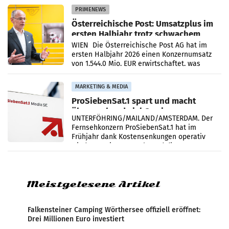
Müller-Filialen
PRIMENEWS
Österreichische Post: Umsatzplus im
ersten Halbjahr trotz schwachem
Briefgeschäft
WIEN Die Österreichische Post AG hat im
ersten Halbjahr 2026 einen Konzernumsatz
von 1.544,0 Mio. EUR erwirtschaftet, was
einem Plus von 3,8 Prozent gegenüber dem
Vergleichszeitraum
MARKETING & MEDIA
ProSiebenSat.1 spart und macht
überraschend viel Gewinn
UNTERFÖHRING/MAILAND/AMSTERDAM. Der
Fernsehkonzern ProSiebenSat.1 hat im
Frühjahr dank Kostensenkungen operativ
wieder Gewinn gemacht und die
Markterwartung deutlich übertroffen.
Meistgelesene Artikel
Falkensteiner Camping Wörthersee offiziell eröffnet:
Drei Millionen Euro investiert