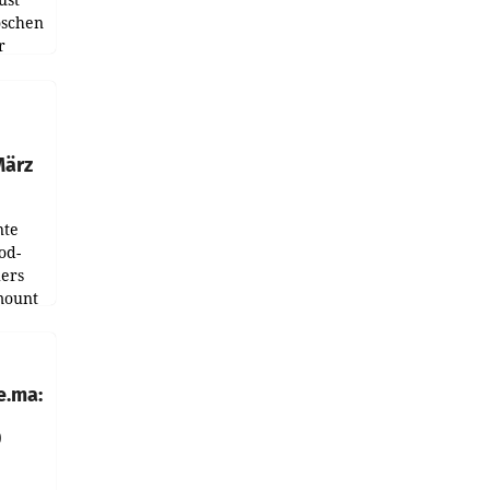
oschen
r
ndung
tation
März
nte
od-
ers
mount
ess zu
e.ma:
0