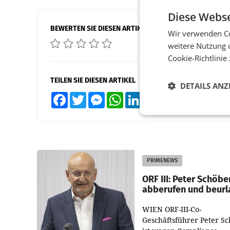
Diese Webse
BEWERTEN SIE DIESEN ARTIKEL
Wir verwenden Co
weitere Nutzung 
Cookie-Richtlinie
TEILEN SIE DIESEN ARTIKEL
DETAILS ANZ
Facebook
Twitter
Messenger
WhatsApp
LinkedIn
XING
Teilen
PRIMENEWS
ORF III: Peter Schöbe
abberufen und beurl
WIEN ORF-III-Co-
Geschäftsführer Peter S