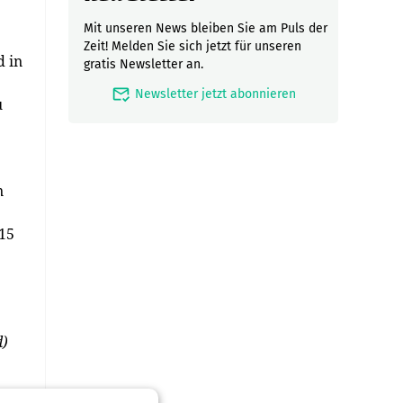
Mit unseren News bleiben Sie am Puls der
Zeit! Melden Sie sich jetzt für unseren
d in
gratis Newsletter an.
mark_email_read
Newsletter jetzt abonnieren
u
n
015
d)