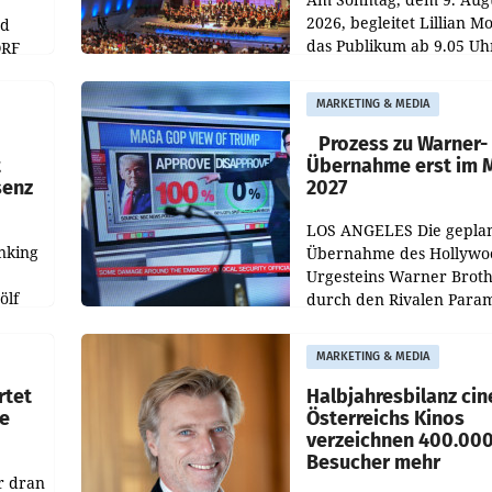
2026, begleitet Lillian M
nd
das Publikum ab 9.05 Uh
ORF
durch die ORF-
r APA
„Kulturmatinee“. Die Se
MARKETING & MEDIA
startet mit der Dokumen
„20 Jahre Grafenegg
Prozess zu Warner-
t
Übernahme erst im 
senz
2027
LOS ANGELES Die gepla
nking
Übernahme des Hollywo
Urgesteins Warner Broth
ölf
durch den Rivalen Para
wird noch lange in der
siert,
Schwebe bleiben. Eine
MARKETING & MEDIA
d
Richterin setzte den Proz
rtet
Halbjahresbilanz cin
e
Österreichs Kinos
verzeichnen 400.00
Besucher mehr
r dran