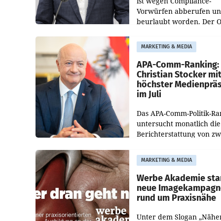
ist wegen Compliance-
Vorwürfen abberufen u
beurlaubt worden. Der 
bestätigte gegenüber de
entsprechende
MARKETING & MEDIA
Medienberichte.
APA-Comm-Ranking:
Christian Stocker mi
höchster Medienprä
im Juli
Das APA-Comm-Politik-Ra
untersucht monatlich die
Berichterstattung von zw
österreichischen
Tageszeitungen und analy
MARKETING & MEDIA
welche Politikerinnen un
Politiker Österreichs die
Werbe Akademie sta
neue Imagekampagn
rund um Praxisnähe
Unter dem Slogan „Nähe