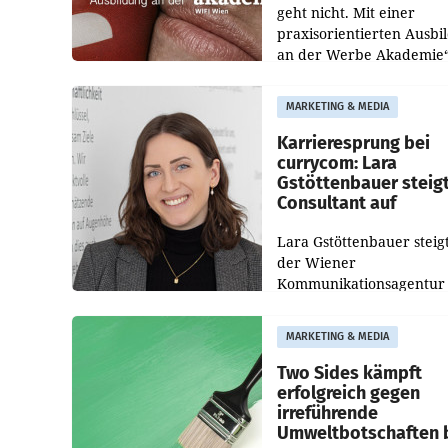
geht nicht. Mit einer
praxisorientierten Ausbi
an der Werbe Akademie“
die Bildungseinrichtung 
WIFI Wien eine neue
MARKETING & MEDIA
Imagekampagne gestarte
Karrieresprung bei
currycom: Lara
Gstöttenbauer steig
Consultant auf
Lara Gstöttenbauer steigt
der Wiener
Kommunikationsagentur
currycom communicatio
partners zum Consultant 
MARKETING & MEDIA
Die 27-jährige Beraterin
betreut Kundinnen und
Two Sides kämpft
Kunden in den Bereiche
erfolgreich gegen
irreführende
Umweltbotschaften 