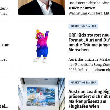
Das österreichische Kino 
seinen positiven
ldung
Wachstumskurs fort. Mit
 hat
rund 400.000 Besucheri
des
und Besucher höheren
MARKETING & MEDIA
Nettoreichweite im erst
t.
Halbjahr 2026 gegenüb
ORF Kids startet ne
Format „Auri und Du
t zum
um die Träume junge
Menschen
 bei
Auri, das offizielle Mask
des Eurovision Song Cont
2026, kehrt mit einem e
n
Format auf den Bildschi
auf.
zurück. In der neuen S
MARKETING & MEDIA
„Auri und Du“ bei ORF K
steht
Austrian Leading Sig
n
präsentiert sich mit
Markenpräsenz am
beim
Flughafen Wien