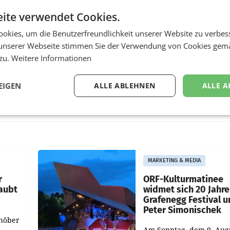
ite verwendet Cookies.
okies, um die Benutzerfreundlichkeit unserer Website zu verbes
unserer Webseite stimmen Sie der Verwendung von Cookies gem
 zu.
Weitere Informationen
EIGEN
ALLE ABLEHNEN
ALLE A
MARKETING & MEDIA
r
ORF-Kulturmatinee
aubt
widmet sich 20 Jahr
Grafenegg Festival 
Peter Simonischek
chöber
Am Sonntag, dem 9. Aug