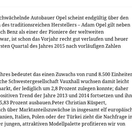
chwächelnde Autobauer Opel scheint endgültig über den
des traditionsreichen Herstellers – Adam Opel gilt neben
ich Benz als einer der Pioniere der weltweiten
 war, ist schon das Vorjahr recht gut verlaufen und heuer
sten Quartal des Jahres 2015 nach vorläufigen Zahlen
res bedeutet das einen Zuwachs von rund 8.500 Einheiten
ische Schwestergesellschaft Vauxhall wuchsen damit leicht
rkt, der lediglich um 2,8 Prozent zulegen konnte; daher
ositiven Trend der Jahre 2013 und 2014 fortsetzen und ihn
5,83 Prozent ausbauen.Peter Christian Küspert,
ich über Marktanteilszuwächse in insgesamt elf europäisc
nien, Italien, Polen oder der Türkei zieht die Nachfrage i
r jungen, attraktiven Modellpalette profitieren wir von