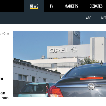
NEWS
TV
MARKETS
BIZDATES
ABO
MED
z KOlar
um
man
a nun