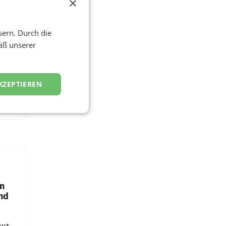
×
sern. Durch die
äß unserer
KZEPTIEREN
en
und
ust