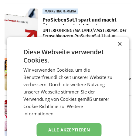
einem Plus von 3,8 Prozent gegenüber dem
Vergleichszeitraum
MARKETING & MEDIA
ProSiebenSat.1 spart und macht
überraschend viel Gewinn
UNTERFÖHRING/MAILAND/AMSTERDAM. Der
Fernsehkonzern ProSiebenSat.1 hat im
Frühjahr dank Kostensenkungen operativ
×
wieder Gewinn gemacht und die
Diese Webseite verwendet
Markterwartung deutlich übertroffen.
RETAIL
Cookies.
Eine Bühne für Zirkularität: ARA und
Wir verwenden Cookies, um die
Müller informieren am POS über
Benutzerfreundlichkeit unserer Website zu
Kreislauffähigkeit
Über den gesamten August hinweg rücken die
verbessern. Durch die weitere Nutzung
Altstoff Recycling Austria AG (ARA) und der
Handelskonzern Müller die Initiative
unserer Webseite stimmen Sie der
„Kreislauf-Helden“ in allen österreichischen
Verwendung von Cookies gemäß unserer
Müller-Filialen
RETAIL
Cookie-Richtlinie zu.
Weitere
Penny modernisiert zwei Filialen in
Informationen
Ober- und Niederösterreich
WIENER NEUDORF. – Im Rahmen einer
laufenden Modernisierungsoffensive
ALLE AKZEPTIEREN
erneuert Penny zwei Filialen in Nieder- und