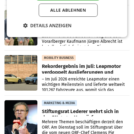
Oberösterreich. Die beiden Standorte liegen
in Haag sowie im rund
ALLE ABLEHNEN
RETAIL
Alles bereit für den Wechsel: Jürgen
DETAILS ANZEIGEN
Albrecht setzt ab 1.1.2027 auf Adeg
WIENER NEUDORF. – Die geplante
Zusammenarbeit zwischen Adeg und dem
Vorarlberger Kaufmann Jürgen Albrecht ist
kartellrechtlich freigegeben: Die
Bundeswettbewerbsbehörde und der
Bundeskartellanwalt
MOBILITY BUSINESS
Rekordergebnis im Juli: Leapmotor
verdoppelt Auslieferungen und
überschreitet die 100.000er-Marke
– Im Juli 2026 erreichte Leapmotor einen
wichtigen Meilenstein und lieferte weltweit
101.267 Fahrzeuge aus, womit sich das
Ergebnis gegenüber Juli 2025 mehr als
verdoppelte (+102
MARKETING & MEDIA
Stiftungsrat Lederer wehrt sich in
den SN gegen Vorwürfe
Mehrere Themen beschäftigen derzeit den
ORF. Am Dienstag soll im Stiftungsrat über
die vom neuen ORF-Chef Clemens Pig