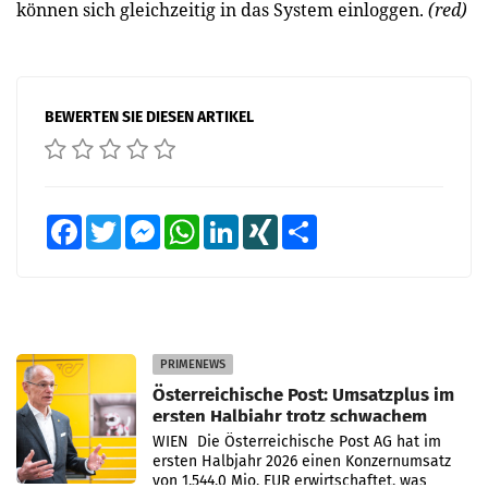
können sich gleichzeitig in das System einloggen.
(red)
BEWERTEN SIE DIESEN ARTIKEL
Facebook
Twitter
Messenger
WhatsApp
LinkedIn
XING
Teilen
PRIMENEWS
Österreichische Post: Umsatzplus im
ersten Halbjahr trotz schwachem
Briefgeschäft
WIEN Die Österreichische Post AG hat im
ersten Halbjahr 2026 einen Konzernumsatz
von 1.544,0 Mio. EUR erwirtschaftet, was