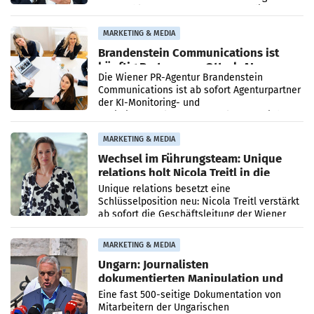
vorgeschlagenen Besetzungen für die
Direktionen abgestimmt werden.
MARKETING & MEDIA
Brandenstein Communications ist
künftig Partner von OtterlyAI
Die Wiener PR-Agentur Brandenstein
Communications ist ab sofort Agenturpartner
der KI-Monitoring- und
Optimierungsplattform OtterlyAI. Damit baut
die Agentur ihr Leistungsportfolio
MARKETING & MEDIA
Wechsel im Führungsteam: Unique
relations holt Nicola Treitl in die
Geschäftsleitung
Unique relations besetzt eine
Schlüsselposition neu: Nicola Treitl verstärkt
ab sofort die Geschäftsleitung der Wiener
PR-Agentur an der Seite von Josef Kalina und
Anna Kalina-Mahr.
MARKETING & MEDIA
Ungarn: Journalisten
dokumentierten Manipulation und
Zensur
Eine fast 500-seitige Dokumentation von
Mitarbeitern der Ungarischen