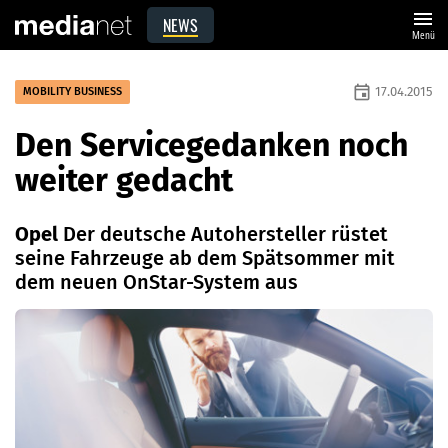
menu
NEWS
Menü
event
17.04.2015
MOBILITY BUSINESS
Den Servicegedanken noch
weiter gedacht
Opel
Der deutsche Autohersteller rüstet
seine Fahrzeuge ab dem Spätsommer mit
dem neuen OnStar-System aus