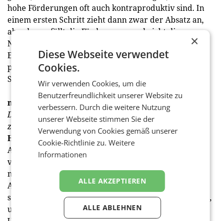
hohe Förderungen oft auch kontraproduktiv sind. In
einem ersten Schritt zieht dann zwar der Absatz an,
aber kaum fällt die Förderung weg, bricht die
×
Nachfrage ein und damit auch die Industrie dahinter.
Diese Webseite verwendet
Entsprechende Initiativen müssen also mit Bedacht
Cookies.
passieren und auch deshalb sind wir über die
Sachbezugsbefreiung sehr glücklich.
Wir verwenden Cookies, um die
Benutzerfreundlichkeit unserer Website zu
medianet:
Inwieweit könnte der aktuelle VW-
verbessern. Durch die weitere Nutzung
Dieselskandal dem Thema Elektromobilität nun
unserer Webseite stimmen Sie der
zusätzlichen Schub geben?
Verwendung von Cookies gemäß unserer
Halasz:
Da rechnen wir schon mit einem gewaltigen
Cookie-Richtlinie zu.
Weitere
Auftrieb – nicht so sehr, weil sich Konsumenten nun
Informationen
vermehrt auf Elektromobilität stürzen, sondern weil
mit Volkswagen nun einer der größten
ALLE AKZEPTIEREN
Automobilhersteller der Welt quasi gezwungen ist,
seine Bemühungen in diese Richtung zu intensivieren,
ALLE ABLEHNEN
um sich wieder ein positives Image zu verschaffen.
Und wenn dann in Zukunft im Schauraum unter 100