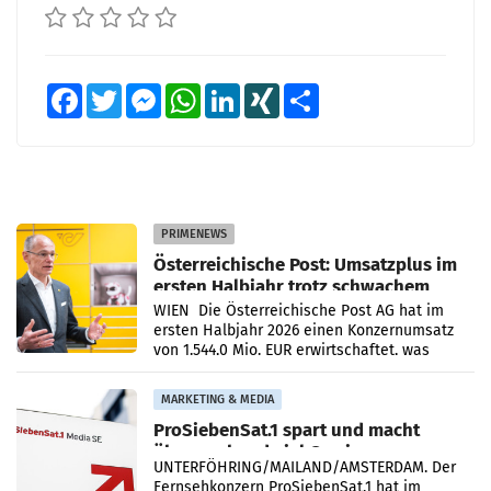
Facebook
Twitter
Messenger
WhatsApp
LinkedIn
XING
Teilen
PRIMENEWS
Österreichische Post: Umsatzplus im
ersten Halbjahr trotz schwachem
Briefgeschäft
WIEN Die Österreichische Post AG hat im
ersten Halbjahr 2026 einen Konzernumsatz
von 1.544,0 Mio. EUR erwirtschaftet, was
einem Plus von 3,8 Prozent gegenüber dem
Vergleichszeitraum
MARKETING & MEDIA
ProSiebenSat.1 spart und macht
überraschend viel Gewinn
UNTERFÖHRING/MAILAND/AMSTERDAM. Der
Fernsehkonzern ProSiebenSat.1 hat im