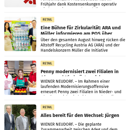
Frühjahr dank Kostensenkungen operativ
wieder Gewinn gemacht und die
Markterwartung deutlich übertroffen.
RETAIL
Eine Bühne für Zirkularität: ARA und
Müller informieren am POS über
Kreislauffähigkeit
Über den gesamten August hinweg rücken die
Altstoff Recycling Austria AG (ARA) und der
Handelskonzern Müller die Initiative
„Kreislauf-Helden“ in allen österreichischen
Müller-Filialen
RETAIL
Penny modernisiert zwei Filialen in
Ober- und Niederösterreich
WIENER NEUDORF. – Im Rahmen einer
laufenden Modernisierungsoffensive
erneuert Penny zwei Filialen in Nieder- und
Oberösterreich. Die beiden Standorte liegen
in Haag sowie im rund
RETAIL
Alles bereit für den Wechsel: Jürgen
Albrecht setzt ab 1.1.2027 auf Adeg
WIENER NEUDORF. – Die geplante
Zusammenarbeit zwischen Adeg und dem