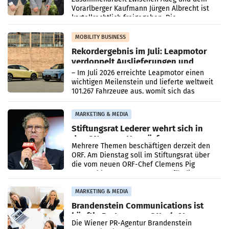
Vorarlberger Kaufmann Jürgen Albrecht ist
kartellrechtlich freigegeben: Die
Bundeswettbewerbsbehörde und der
Bundeskartellanwalt
MOBILITY BUSINESS
Rekordergebnis im Juli: Leapmotor
verdoppelt Auslieferungen und
überschreitet die 100.000er-Marke
– Im Juli 2026 erreichte Leapmotor einen
wichtigen Meilenstein und lieferte weltweit
101.267 Fahrzeuge aus, womit sich das
Ergebnis gegenüber Juli 2025 mehr als
verdoppelte (+102
MARKETING & MEDIA
Stiftungsrat Lederer wehrt sich in
den SN gegen Vorwürfe
Mehrere Themen beschäftigen derzeit den
ORF. Am Dienstag soll im Stiftungsrat über
die vom neuen ORF-Chef Clemens Pig
vorgeschlagenen Besetzungen für die
Direktionen abgestimmt werden.
MARKETING & MEDIA
Brandenstein Communications ist
künftig Partner von OtterlyAI
Die Wiener PR-Agentur Brandenstein