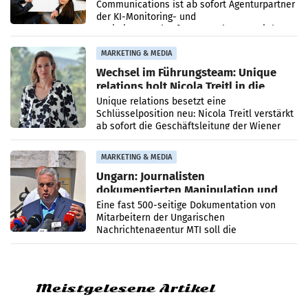
Communications ist ab sofort Agenturpartner
der KI-Monitoring- und
Optimierungsplattform OtterlyAI. Damit baut
die Agentur ihr Leistungsportfolio
MARKETING & MEDIA
Wechsel im Führungsteam: Unique
relations holt Nicola Treitl in die
Geschäftsleitung
Unique relations besetzt eine
Schlüsselposition neu: Nicola Treitl verstärkt
ab sofort die Geschäftsleitung der Wiener
PR-Agentur an der Seite von Josef Kalina und
Anna Kalina-Mahr.
MARKETING & MEDIA
Ungarn: Journalisten
dokumentierten Manipulation und
Zensur
Eine fast 500-seitige Dokumentation von
Mitarbeitern der Ungarischen
Nachrichtenagentur MTI soll die
systematische Nachrichten-Manipulation und
Zensur bei der Agentur während der Zeit
Meistgelesene Artikel