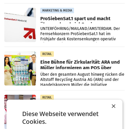
einem Plus von 3,8 Prozent gegenüber dem
Vergleichszeitraum
MARKETING & MEDIA
ProSiebenSat.1 spart und macht
überraschend viel Gewinn
UNTERFÖHRING/MAILAND/AMSTERDAM. Der
Fernsehkonzern ProSiebenSat.1 hat im
Frühjahr dank Kostensenkungen operativ
wieder Gewinn gemacht und die
Markterwartung deutlich übertroffen.
RETAIL
Eine Bühne für Zirkularität: ARA und
Müller informieren am POS über
Kreislauffähigkeit
Über den gesamten August hinweg rücken die
Altstoff Recycling Austria AG (ARA) und der
Handelskonzern Müller die Initiative
„Kreislauf-Helden“ in allen österreichischen
Müller-Filialen
RETAIL
×
Penny modernisiert zwei Filialen in
Ober- und Niederösterreich
Diese Webseite verwendet
WIENER NEUDORF. – Im Rahmen einer
Cookies.
laufenden Modernisierungsoffensive
erneuert Penny zwei Filialen in Nieder- und