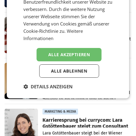
Benutzerfreundlichkeit unserer Website zu
den Rivalen Paramount wird noch lange in
verbessern. Durch die weitere Nutzung
der Schwebe bleiben. Eine Richterin setzte
den Prozess zu
unserer Webseite stimmen Sie der
MARKETING & MEDIA
Verwendung von Cookies gemäß unserer
Werbe Akademie startet neue
Cookie-Richtlinie zu.
Weitere
Imagekampagne rund um Praxisnähe
Informationen
Unter dem Slogan „Näher dran geht nicht. Mit
einer praxisorientierten Ausbildung an der
Werbe Akademie“ hat die
ALLE AKZEPTIEREN
Bildungseinrichtung des WIFI Wien eine neue
Imagekampagne gestartet.
MARKETING & MEDIA
ALLE ABLEHNEN
Halbjahresbilanz cine.ma:
Österreichs Kinos verzeichnen
400.000 Besucher mehr
DETAILS ANZEIGEN
Das österreichische Kino setzt seinen
positiven Wachstumskurs fort. Mit einer rund
400.000 Besucherinnen und Besucher
höheren Nettoreichweite im ersten Halbjahr
2026 gegenüber dem
MARKETING & MEDIA
Karrieresprung bei currycom: Lara
Gstöttenbauer steigt zum Consultant
auf
Lara Gstöttenbauer steigt bei der Wiener