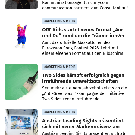
Kommunikationsagentur currycom
communication partners zum Consultant auf.
Die 27-jährige Beraterin betreut Kundinnen
und Kunden in den Bereichen
MARKETING & MEDIA
ORF Kids startet neues Format „Auri
und Du“ rund um die Träume junger
Menschen
Auri, das offizielle Maskottchen des
Eurovision Song Contest 2026, kehrt mit
einem eigenen Format auf den Bildschirm
zurück. In der neuen Sendung „Auri und Du“
bei ORF Kids steht
MARKETING & MEDIA
Two Sides kämpft erfolgreich gegen
irreführende Umweltbotschaften
beim Papiereinsatz
Seit mehr als einem Jahrzehnt setzt sich die
„Anti-Greenwash“-Kampagne der Initiative
Two Sides gegen irreführende
Umweltaussagen bei Papierkommunikation
und papierbasierten Verpackungen
MARKETING & MEDIA
Austrian Leading Sights präsentiert
sich mit neuer Markenpräsenz am
Flughafen Wien
Austrian Leading Sights präsentiert sich ab