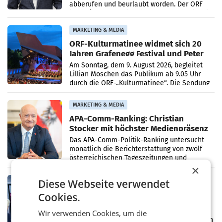
abberufen und beurlaubt worden. Der ORF
bestätigte gegenüber der APA entsprechende
Medienberichte.
MARKETING & MEDIA
ORF-Kulturmatinee widmet sich 20
Jahren Grafenegg Festival und Peter
Simonischek
Am Sonntag, dem 9. August 2026, begleitet
Lillian Moschen das Publikum ab 9.05 Uhr
durch die ORF-„Kulturmatinee“. Die Sendung
startet mit der Dokumentation „20 Jahre
Grafenegg
MARKETING & MEDIA
APA-Comm-Ranking: Christian
Stocker mit höchster Medienpräsenz
im Juli
Das APA-Comm-Politik-Ranking untersucht
monatlich die Berichterstattung von zwölf
österreichischen Tageszeitungen und
×
analysiert, welche Politikerinnen und
Politiker Österreichs die
MARKETING & MEDIA
Diese Webseite verwendet
Prozess zu Warner-Übernahme erst
Cookies.
im März 2027
LOS ANGELES Die geplante Übernahme des
Wir verwenden Cookies, um die
Hollywood-Urgesteins Warner Brothers durch