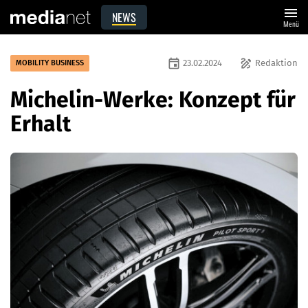
menu
NEWS
Menü
event
draw
23.02.2024
Redaktion
MOBILITY BUSINESS
Michelin-Werke: Konzept für
Erhalt