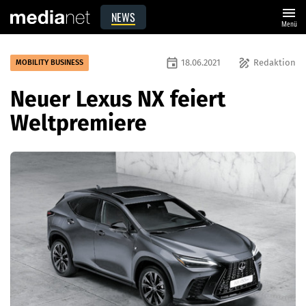
menu
NEWS
Menü
event
draw
18.06.2021
Redaktion
MOBILITY BUSINESS
Neuer Lexus NX feiert
Weltpremiere