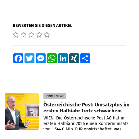
BEWERTEN SIE DIESEN ARTIKEL
Facebook
Twitter
Messenger
WhatsApp
LinkedIn
XING
Teilen
PRIMENEWS
Österreichische Post: Umsatzplus im
ersten Halbjahr trotz schwachem
Briefgeschäft
WIEN Die Österreichische Post AG hat im
ersten Halbjahr 2026 einen Konzernumsatz
von 1.544,0 Mio. EUR erwirtschaftet, was
einem Plus von 3,8 Prozent gegenüber dem