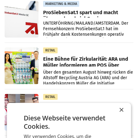
Vergleichszeitraum
MARKETING & MEDIA
ProSiebenSat.1 spart und macht
überraschend viel Gewinn
UNTERFÖHRING/MAILAND/AMSTERDAM. Der
Fernsehkonzern ProSiebenSat.1 hat im
Frühjahr dank Kostensenkungen operativ
wieder Gewinn gemacht und die
Markterwartung deutlich übertroffen.
RETAIL
Eine Bühne für Zirkularität: ARA und
Müller informieren am POS über
Kreislauffähigkeit
Über den gesamten August hinweg rücken die
Altstoff Recycling Austria AG (ARA) und der
Handelskonzern Müller die Initiative
„Kreislauf-Helden“ in allen österreichischen
Müller-Filialen
RETAIL
Penny modernisiert zwei Filialen in
×
Ober- und Niederösterreich
Diese Webseite verwendet
WIENER NEUDORF. – Im Rahmen einer
laufenden Modernisierungsoffensive
Cookies.
erneuert Penny zwei Filialen in Nieder- und
Oberösterreich. Die beiden Standorte liegen
Wir verwenden Cookies, um die