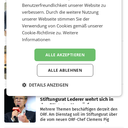
in Haag sowie im rund
Benutzerfreundlichkeit unserer Website zu
RETAIL
verbessern. Durch die weitere Nutzung
Alles bereit für den Wechsel: Jürgen
Albrecht setzt ab 1.1.2027 auf Adeg
unserer Webseite stimmen Sie der
WIENER NEUDORF. – Die geplante
Verwendung von Cookies gemäß unserer
Zusammenarbeit zwischen Adeg und dem
Cookie-Richtlinie zu.
Weitere
Vorarlberger Kaufmann Jürgen Albrecht ist
kartellrechtlich freigegeben: Die
Informationen
Bundeswettbewerbsbehörde und der
Bundeskartellanwalt
MOBILITY BUSINESS
ALLE AKZEPTIEREN
Rekordergebnis im Juli: Leapmotor
verdoppelt Auslieferungen und
überschreitet die 100.000er-Marke
– Im Juli 2026 erreichte Leapmotor einen
ALLE ABLEHNEN
wichtigen Meilenstein und lieferte weltweit
101.267 Fahrzeuge aus, womit sich das
Ergebnis gegenüber Juli 2025 mehr als
DETAILS ANZEIGEN
verdoppelte (+102
MARKETING & MEDIA
Stiftungsrat Lederer wehrt sich in
den SN gegen Vorwürfe
Mehrere Themen beschäftigen derzeit den
ORF. Am Dienstag soll im Stiftungsrat über
die vom neuen ORF-Chef Clemens Pig
vorgeschlagenen Besetzungen für die