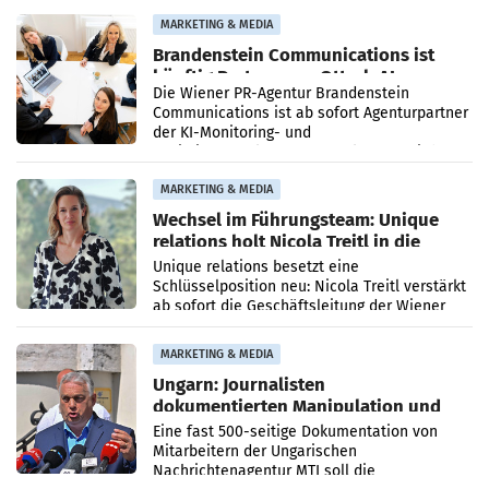
Direktionen abgestimmt werden.
MARKETING & MEDIA
Brandenstein Communications ist
künftig Partner von OtterlyAI
Die Wiener PR-Agentur Brandenstein
Communications ist ab sofort Agenturpartner
der KI-Monitoring- und
Optimierungsplattform OtterlyAI. Damit baut
die Agentur ihr Leistungsportfolio
MARKETING & MEDIA
Wechsel im Führungsteam: Unique
relations holt Nicola Treitl in die
Geschäftsleitung
Unique relations besetzt eine
Schlüsselposition neu: Nicola Treitl verstärkt
ab sofort die Geschäftsleitung der Wiener
PR-Agentur an der Seite von Josef Kalina und
Anna Kalina-Mahr.
MARKETING & MEDIA
Ungarn: Journalisten
dokumentierten Manipulation und
Zensur
Eine fast 500-seitige Dokumentation von
Mitarbeitern der Ungarischen
Nachrichtenagentur MTI soll die