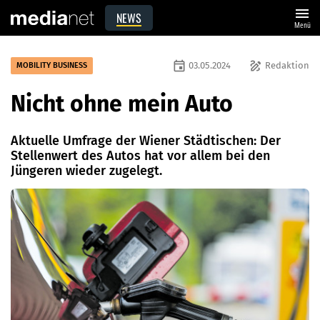
menu
NEWS
Menü
event
draw
03.05.2024
Redaktion
MOBILITY BUSINESS
Nicht ohne mein Auto
Aktuelle Umfrage der Wiener Städtischen: Der
Stellenwert des Autos hat vor allem bei den
Jüngeren wieder zugelegt.