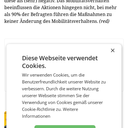
diese als (sehr) negativ. Das Mobilitätsverhalten
beeinflussen die Aktionen hingegen nicht, bei mehr
als 90% der Befragten führen die Maßnahmen zu
keiner Änderung des Mobilitätsverhaltens.
(red)
×
BEWERTEN SIE DIESEN ARTIKEL
Diese Webseite verwendet
Cookies.
Wir verwenden Cookies, um die
Facebook
Twitter
Messenger
WhatsApp
LinkedIn
XING
Teilen
Benutzerfreundlichkeit unserer Website zu
verbessern. Durch die weitere Nutzung
unserer Webseite stimmen Sie der
Verwendung von Cookies gemäß unserer
Cookie-Richtlinie zu.
Weitere
PRIMENEWS
Informationen
Österreichische Post: Umsatzplus im
ersten Halbjahr trotz schwachem