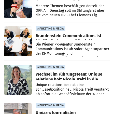
den SN gegen Vorwürfe
Mehrere Themen beschäftigen derzeit den
ORF. Am Dienstag soll im Stiftungsrat über
die vom neuen ORF-Chef Clemens Pig
vorgeschlagenen Besetzungen für die
Direktionen abgestimmt werden.
MARKETING & MEDIA
Brandenstein Communications ist
künftig Partner von OtterlyAI
Die Wiener PR-Agentur Brandenstein
Communications ist ab sofort Agenturpartner
der KI-Monitoring- und
Optimierungsplattform OtterlyAI. Damit baut
die Agentur ihr Leistungsportfolio
MARKETING & MEDIA
Wechsel im Führungsteam: Unique
relations holt Nicola Treitl in die
Geschäftsleitung
Unique relations besetzt eine
Schlüsselposition neu: Nicola Treitl verstärkt
ab sofort die Geschäftsleitung der Wiener
PR-Agentur an der Seite von Josef Kalina und
Anna Kalina-Mahr.
MARKETING & MEDIA
Ungarn: Journalisten