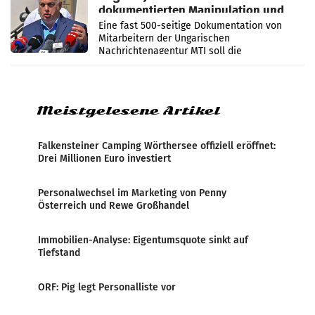
dokumentierten Manipulation und
Zensur
Eine fast 500-seitige Dokumentation von
Mitarbeitern der Ungarischen
Nachrichtenagentur MTI soll die
systematische Nachrichten-Manipulation und
Zensur bei der Agentur während der Zeit
Meistgelesene Artikel
Falkensteiner Camping Wörthersee offiziell eröffnet:
Drei Millionen Euro investiert
Personalwechsel im Marketing von Penny
Österreich und Rewe Großhandel
Immobilien-Analyse: Eigentumsquote sinkt auf
Tiefstand
ORF: Pig legt Personalliste vor