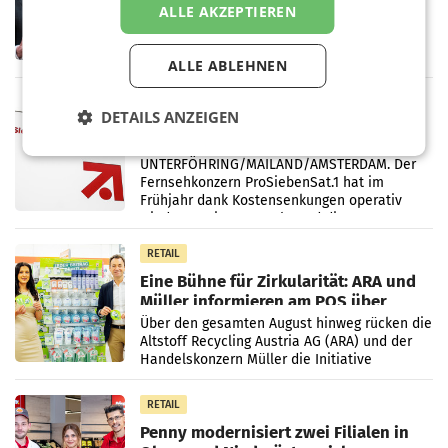
ALLE AKZEPTIEREN
Briefgeschäft
WIEN Die Österreichische Post AG hat im
ersten Halbjahr 2026 einen Konzernumsatz
von 1.544,0 Mio. EUR erwirtschaftet, was
ALLE ABLEHNEN
einem Plus von 3,8 Prozent gegenüber dem
Vergleichszeitraum
MARKETING & MEDIA
DETAILS ANZEIGEN
ProSiebenSat.1 spart und macht
überraschend viel Gewinn
UNTERFÖHRING/MAILAND/AMSTERDAM. Der
Fernsehkonzern ProSiebenSat.1 hat im
Frühjahr dank Kostensenkungen operativ
wieder Gewinn gemacht und die
Markterwartung deutlich übertroffen.
RETAIL
Eine Bühne für Zirkularität: ARA und
Müller informieren am POS über
Kreislauffähigkeit
Über den gesamten August hinweg rücken die
Altstoff Recycling Austria AG (ARA) und der
Handelskonzern Müller die Initiative
„Kreislauf-Helden“ in allen österreichischen
Müller-Filialen
RETAIL
Penny modernisiert zwei Filialen in