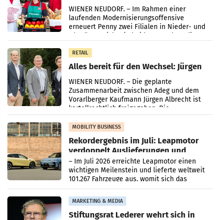
Ober- und Niederösterreich
WIENER NEUDORF. – Im Rahmen einer
laufenden Modernisierungsoffensive
erneuert Penny zwei Filialen in Nieder- und
Oberösterreich. Die beiden Standorte liegen
in Haag sowie im rund
RETAIL
Alles bereit für den Wechsel: Jürgen
Albrecht setzt ab 1.1.2027 auf Adeg
WIENER NEUDORF. – Die geplante
Zusammenarbeit zwischen Adeg und dem
Vorarlberger Kaufmann Jürgen Albrecht ist
kartellrechtlich freigegeben: Die
Bundeswettbewerbsbehörde und der
Bundeskartellanwalt
MOBILITY BUSINESS
Rekordergebnis im Juli: Leapmotor
verdoppelt Auslieferungen und
überschreitet die 100.000er-Marke
– Im Juli 2026 erreichte Leapmotor einen
wichtigen Meilenstein und lieferte weltweit
101.267 Fahrzeuge aus, womit sich das
Ergebnis gegenüber Juli 2025 mehr als
verdoppelte (+102
MARKETING & MEDIA
Stiftungsrat Lederer wehrt sich in