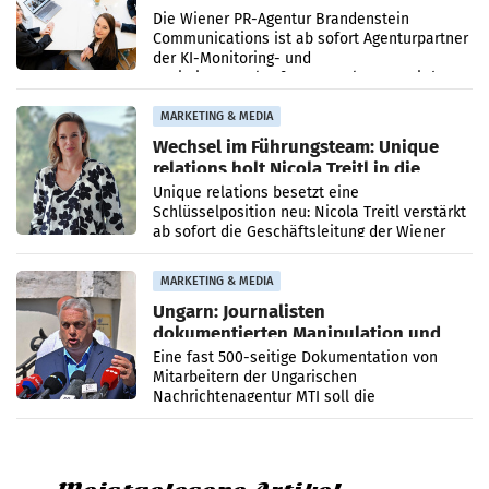
künftig Partner von OtterlyAI
Die Wiener PR-Agentur Brandenstein
Communications ist ab sofort Agenturpartner
der KI-Monitoring- und
Optimierungsplattform OtterlyAI. Damit baut
die Agentur ihr Leistungsportfolio
MARKETING & MEDIA
Wechsel im Führungsteam: Unique
relations holt Nicola Treitl in die
Geschäftsleitung
Unique relations besetzt eine
Schlüsselposition neu: Nicola Treitl verstärkt
ab sofort die Geschäftsleitung der Wiener
PR-Agentur an der Seite von Josef Kalina und
Anna Kalina-Mahr.
MARKETING & MEDIA
Ungarn: Journalisten
dokumentierten Manipulation und
Zensur
Eine fast 500-seitige Dokumentation von
Mitarbeitern der Ungarischen
Nachrichtenagentur MTI soll die
systematische Nachrichten-Manipulation und
Zensur bei der Agentur während der Zeit