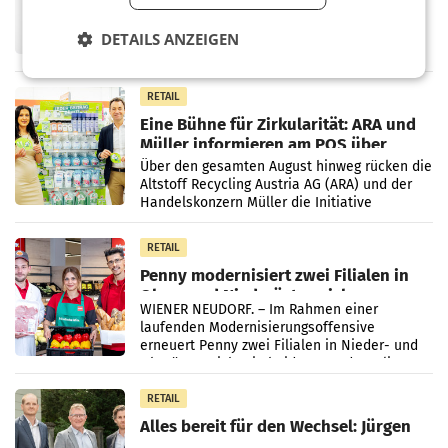
UNTERFÖHRING/MAILAND/AMSTERDAM. Der
Fernsehkonzern ProSiebenSat.1 hat im
DETAILS ANZEIGEN
Frühjahr dank Kostensenkungen operativ
wieder Gewinn gemacht und die
Markterwartung deutlich übertroffen.
RETAIL
Eine Bühne für Zirkularität: ARA und
Müller informieren am POS über
Kreislauffähigkeit
Über den gesamten August hinweg rücken die
Altstoff Recycling Austria AG (ARA) und der
Handelskonzern Müller die Initiative
„Kreislauf-Helden“ in allen österreichischen
Müller-Filialen
RETAIL
Penny modernisiert zwei Filialen in
Ober- und Niederösterreich
WIENER NEUDORF. – Im Rahmen einer
laufenden Modernisierungsoffensive
erneuert Penny zwei Filialen in Nieder- und
Oberösterreich. Die beiden Standorte liegen
in Haag sowie im rund
RETAIL
Alles bereit für den Wechsel: Jürgen
Albrecht setzt ab 1.1.2027 auf Adeg