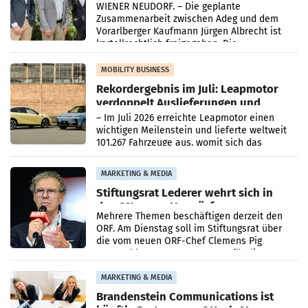
WIENER NEUDORF. – Die geplante
Zusammenarbeit zwischen Adeg und dem
Vorarlberger Kaufmann Jürgen Albrecht ist
kartellrechtlich freigegeben: Die
Bundeswettbewerbsbehörde und der
Bundeskartellanwalt
MOBILITY BUSINESS
Rekordergebnis im Juli: Leapmotor
verdoppelt Auslieferungen und
überschreitet die 100.000er-Marke
– Im Juli 2026 erreichte Leapmotor einen
wichtigen Meilenstein und lieferte weltweit
101.267 Fahrzeuge aus, womit sich das
Ergebnis gegenüber Juli 2025 mehr als
verdoppelte (+102
MARKETING & MEDIA
Stiftungsrat Lederer wehrt sich in
den SN gegen Vorwürfe
Mehrere Themen beschäftigen derzeit den
ORF. Am Dienstag soll im Stiftungsrat über
die vom neuen ORF-Chef Clemens Pig
vorgeschlagenen Besetzungen für die
Direktionen abgestimmt werden.
MARKETING & MEDIA
Brandenstein Communications ist