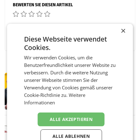
BEWERTEN SIE DIESEN ARTIKEL
×
Facebook
Twitter
Messenger
WhatsApp
LinkedIn
XING
Teilen
Diese Webseite verwendet
Cookies.
Wir verwenden Cookies, um die
Benutzerfreundlichkeit unserer Website zu
verbessern. Durch die weitere Nutzung
PRIMENEWS
unserer Webseite stimmen Sie der
Österreichische Post: Umsatzplus im
Verwendung von Cookies gemäß unserer
ersten Halbjahr trotz schwachem
Cookie-Richtlinie zu.
Weitere
Briefgeschäft
WIEN Die Österreichische Post AG hat im
Informationen
ersten Halbjahr 2026 einen Konzernumsatz
von 1.544,0 Mio. EUR erwirtschaftet, was
einem Plus von 3,8 Prozent gegenüber dem
ALLE AKZEPTIEREN
Vergleichszeitraum
MARKETING & MEDIA
ProSiebenSat.1 spart und macht
ALLE ABLEHNEN
überraschend viel Gewinn