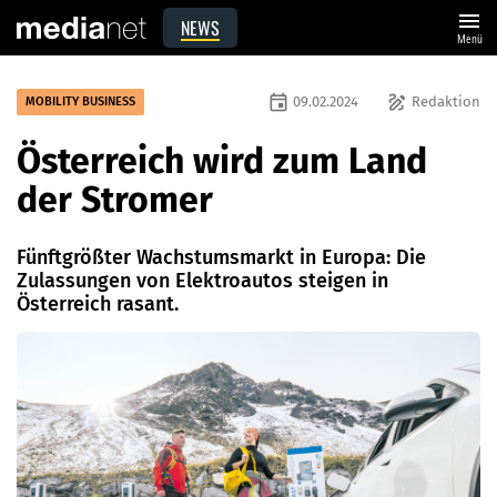
menu
NEWS
Menü
event
draw
09.02.2024
Redaktion
MOBILITY BUSINESS
Österreich wird zum Land
der Stromer
Fünftgrößter Wachstumsmarkt in Europa: Die
Zulassungen von Elektroautos steigen in
Österreich rasant.